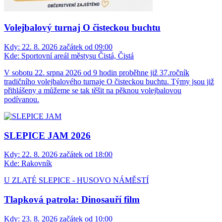
Volejbalový turnaj O čisteckou buchtu
Kdy:
22. 8. 2026 začátek od 09:00
Kde:
Sportovní areál městysu Čistá, Čistá
V sobotu 22. srpna 2026 od 9 hodin proběhne již 37.ročník
tradičního volejbalového turnaje O čisteckou buchtu. Týmy jsou již
přihlášeny a můžeme se tak těšit na pěknou volejbalovou
podívanou.
SLEPICE JAM 2026
Kdy:
22. 8. 2026 začátek od 18:00
Kde:
Rakovník
U ZLATÉ SLEPICE - HUSOVO NÁMĚSTÍ
Tlapková patrola: Dinosauří film
Kdy:
23. 8. 2026 začátek od 10:00