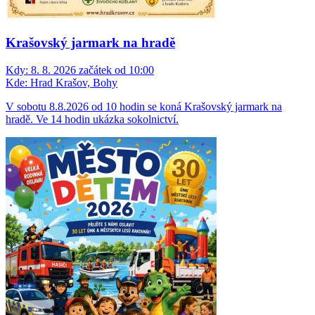
Krašovský jarmark na hradě
Kdy:
8. 8. 2026 začátek od 10:00
Kde:
Hrad Krašov, Bohy
V sobotu 8.8.2026 od 10 hodin se koná Krašovský jarmark na
hradě. Ve 14 hodin ukázka sokolnictví.