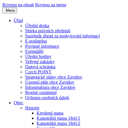
Rovnou na obsah
Rovnou na menu
Menu
Úřad
Úřední deska
Sbírka právních předpisů
Sazebník úhrad za poskytování informací
E-podatelna
Povinné informace
Formuláře
Úřední hodiny
Veřejné zakázky
Datová schránka
Czech POINT
Strategické plány obce Zavidov
Územní plán obce Zavidov
Infrastruktura obce Zavidov
Registr oznámení
Ochrana osobních údajů
Obec
Historie
Kreslená mapa
Katastrální mapa 1841⁄1
Katastrální mapa 1841⁄2