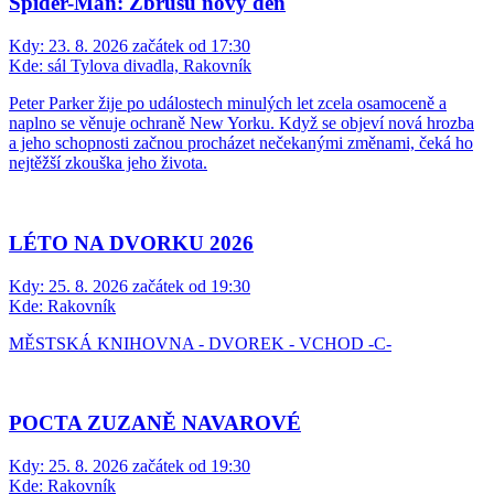
Spider-Man: Zbrusu nový den
Kdy:
23. 8. 2026 začátek od 17:30
Kde:
sál Tylova divadla, Rakovník
Peter Parker žije po událostech minulých let zcela osamoceně a
naplno se věnuje ochraně New Yorku. Když se objeví nová hrozba
a jeho schopnosti začnou procházet nečekanými změnami, čeká ho
nejtěžší zkouška jeho života.
LÉTO NA DVORKU 2026
Kdy:
25. 8. 2026 začátek od 19:30
Kde:
Rakovník
MĚSTSKÁ KNIHOVNA - DVOREK - VCHOD -C-
POCTA ZUZANĚ NAVAROVÉ
Kdy:
25. 8. 2026 začátek od 19:30
Kde:
Rakovník