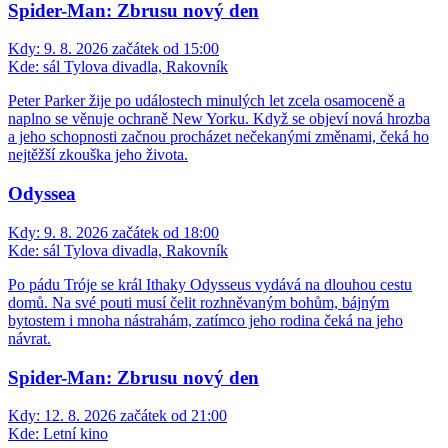
Spider-Man: Zbrusu nový den
Kdy:
9. 8. 2026 začátek od 15:00
Kde:
sál Tylova divadla, Rakovník
Peter Parker žije po událostech minulých let zcela osamoceně a
naplno se věnuje ochraně New Yorku. Když se objeví nová hrozba
a jeho schopnosti začnou procházet nečekanými změnami, čeká ho
nejtěžší zkouška jeho života.
Odyssea
Kdy:
9. 8. 2026 začátek od 18:00
Kde:
sál Tylova divadla, Rakovník
Po pádu Tróje se král Ithaky Odysseus vydává na dlouhou cestu
domů. Na své pouti musí čelit rozhněvaným bohům, bájným
bytostem i mnoha nástrahám, zatímco jeho rodina čeká na jeho
návrat.
Spider-Man: Zbrusu nový den
Kdy:
12. 8. 2026 začátek od 21:00
Kde:
Letní kino