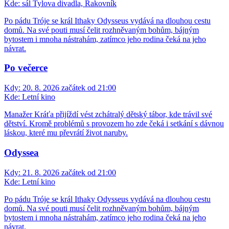
Kde:
sál Tylova divadla, Rakovník
Po pádu Tróje se král Ithaky Odysseus vydává na dlouhou cestu
domů. Na své pouti musí čelit rozhněvaným bohům, bájným
bytostem i mnoha nástrahám, zatímco jeho rodina čeká na jeho
návrat.
Po večerce
Kdy:
20. 8. 2026 začátek od 21:00
Kde:
Letní kino
Manažer Kráťa přijíždí vést zchátralý dětský tábor, kde trávil své
dětství. Kromě problémů s provozem ho zde čeká i setkání s dávnou
láskou, které mu převrátí život naruby.
Odyssea
Kdy:
21. 8. 2026 začátek od 21:00
Kde:
Letní kino
Po pádu Tróje se král Ithaky Odysseus vydává na dlouhou cestu
domů. Na své pouti musí čelit rozhněvaným bohům, bájným
bytostem i mnoha nástrahám, zatímco jeho rodina čeká na jeho
návrat.