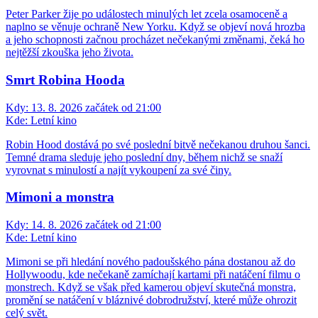
Peter Parker žije po událostech minulých let zcela osamoceně a
naplno se věnuje ochraně New Yorku. Když se objeví nová hrozba
a jeho schopnosti začnou procházet nečekanými změnami, čeká ho
nejtěžší zkouška jeho života.
Smrt Robina Hooda
Kdy:
13. 8. 2026 začátek od 21:00
Kde:
Letní kino
Robin Hood dostává po své poslední bitvě nečekanou druhou šanci.
Temné drama sleduje jeho poslední dny, během nichž se snaží
vyrovnat s minulostí a najít vykoupení za své činy.
Mimoni a monstra
Kdy:
14. 8. 2026 začátek od 21:00
Kde:
Letní kino
Mimoni se při hledání nového padoušského pána dostanou až do
Hollywoodu, kde nečekaně zamíchají kartami při natáčení filmu o
monstrech. Když se však před kamerou objeví skutečná monstra,
promění se natáčení v bláznivé dobrodružství, které může ohrozit
celý svět.