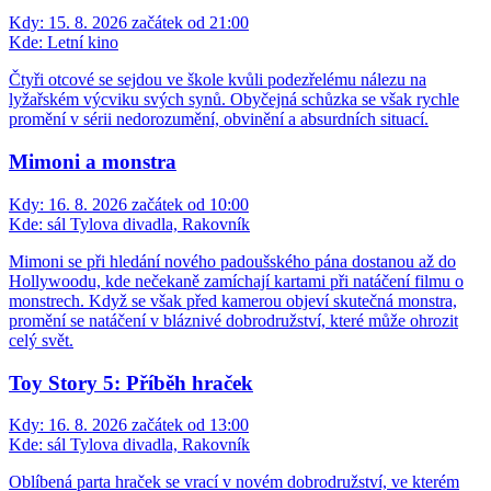
Kdy:
15. 8. 2026 začátek od 21:00
Kde:
Letní kino
Čtyři otcové se sejdou ve škole kvůli podezřelému nálezu na
lyžařském výcviku svých synů. Obyčejná schůzka se však rychle
promění v sérii nedorozumění, obvinění a absurdních situací.
Mimoni a monstra
Kdy:
16. 8. 2026 začátek od 10:00
Kde:
sál Tylova divadla, Rakovník
Mimoni se při hledání nového padoušského pána dostanou až do
Hollywoodu, kde nečekaně zamíchají kartami při natáčení filmu o
monstrech. Když se však před kamerou objeví skutečná monstra,
promění se natáčení v bláznivé dobrodružství, které může ohrozit
celý svět.
Toy Story 5: Příběh hraček
Kdy:
16. 8. 2026 začátek od 13:00
Kde:
sál Tylova divadla, Rakovník
Oblíbená parta hraček se vrací v novém dobrodružství, ve kterém