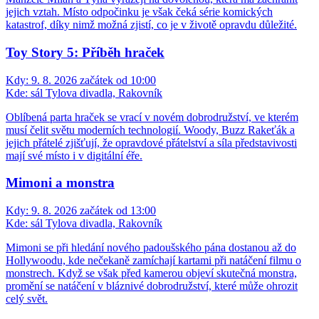
jejich vztah. Místo odpočinku je však čeká série komických
katastrof, díky nimž možná zjistí, co je v životě opravdu důležité.
Toy Story 5: Příběh hraček
Kdy:
9. 8. 2026 začátek od 10:00
Kde:
sál Tylova divadla, Rakovník
Oblíbená parta hraček se vrací v novém dobrodružství, ve kterém
musí čelit světu moderních technologií. Woody, Buzz Rakeťák a
jejich přátelé zjišťují, že opravdové přátelství a síla představivosti
mají své místo i v digitální éře.
Mimoni a monstra
Kdy:
9. 8. 2026 začátek od 13:00
Kde:
sál Tylova divadla, Rakovník
Mimoni se při hledání nového padoušského pána dostanou až do
Hollywoodu, kde nečekaně zamíchají kartami při natáčení filmu o
monstrech. Když se však před kamerou objeví skutečná monstra,
promění se natáčení v bláznivé dobrodružství, které může ohrozit
celý svět.