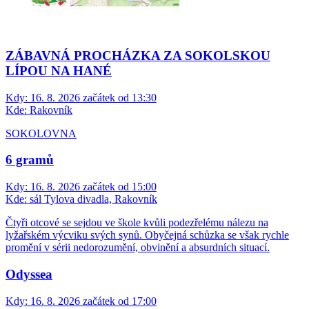
ZÁBAVNÁ PROCHÁZKA ZA SOKOLSKOU
LÍPOU NA HANÉ
Kdy:
16. 8. 2026 začátek od 13:30
Kde:
Rakovník
SOKOLOVNA
6 gramů
Kdy:
16. 8. 2026 začátek od 15:00
Kde:
sál Tylova divadla, Rakovník
Čtyři otcové se sejdou ve škole kvůli podezřelému nálezu na
lyžařském výcviku svých synů. Obyčejná schůzka se však rychle
promění v sérii nedorozumění, obvinění a absurdních situací.
Odyssea
Kdy:
16. 8. 2026 začátek od 17:00