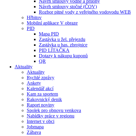
Návrh smlouvy vodné a přílohy
Návrh smlouvy stočné (ČOV)
Rozbor pitné vody z veřejného vodovodu WEB
Hřbitov
Mobilní aplikace V obraze
PID
Mapa PID
Zastávka u žel. přejezdu
Zastávka u has. zbrojnice
PID LÍTAČKA
Dotazy k nákupu kuponů
QR
Aktuality
Aktuality
Rychlé zprávy
Ankety
Kalendář akcí
Kam za sportem
Rakovnický denik
Raport noviny
Spolek pro obnovu venkova
Nabídky práce v regionu
Internet v obci
Jobmapa
Zábava