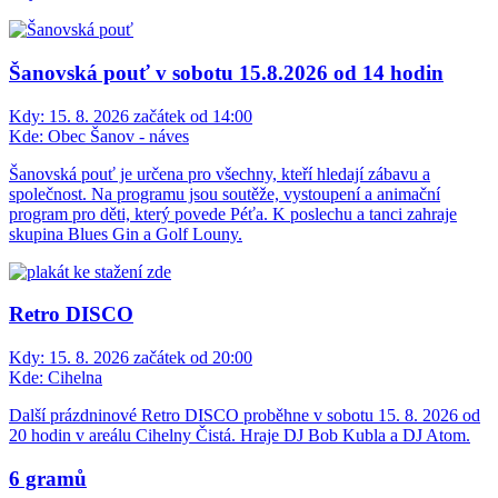
Šanovská pouť v sobotu 15.8.2026 od 14 hodin
Kdy:
15. 8. 2026 začátek od 14:00
Kde:
Obec Šanov - náves
Šanovská pouť je určena pro všechny, kteří hledají zábavu a
společnost. Na programu jsou soutěže, vystoupení a animační
program pro děti, který povede Péťa. K poslechu a tanci zahraje
skupina Blues Gin a Golf Louny.
Retro DISCO
Kdy:
15. 8. 2026 začátek od 20:00
Kde:
Cihelna
Další prázdninové Retro DISCO proběhne v sobotu 15. 8. 2026 od
20 hodin v areálu Cihelny Čistá. Hraje DJ Bob Kubla a DJ Atom.
6 gramů