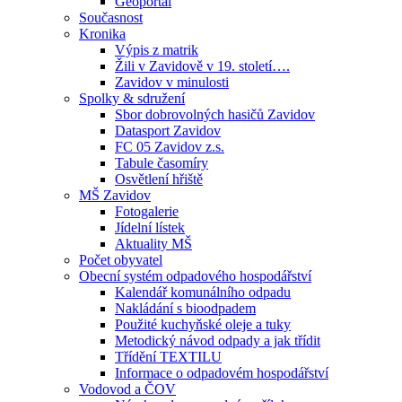
Geoportál
Současnost
Kronika
Výpis z matrik
Žili v Zavidově v 19. století….
Zavidov v minulosti
Spolky & sdružení
Sbor dobrovolných hasičů Zavidov
Datasport Zavidov
FC 05 Zavidov z.s.
Tabule časomíry
Osvětlení hřiště
MŠ Zavidov
Fotogalerie
Jídelní lístek
Aktuality MŠ
Počet obyvatel
Obecní systém odpadového hospodářství
Kalendář komunálního odpadu
Nakládání s bioodpadem
Použité kuchyňské oleje a tuky
Metodický návod odpady a jak třídit
Třídění TEXTILU
Informace o odpadovém hospodářství
Vodovod a ČOV