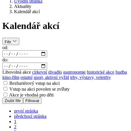
Úvodní stránka
Aktuality
Kalendář akcí
Kalendář akcí
Filtr
od:
do:
Libovolná akce
církevní
divadlo
gastronomie
historické akce
hudba
kino-film
ostatní
sport, aktivní vyžití
trhy, výstavy, veletrhy
Bezbariérový vstup na akci
Vstup na akci povolen se zvířaty
Akce je vhodná pro děti
Zrušit filtr
Filtrovat
první stránka
předchozí stránka
1
2