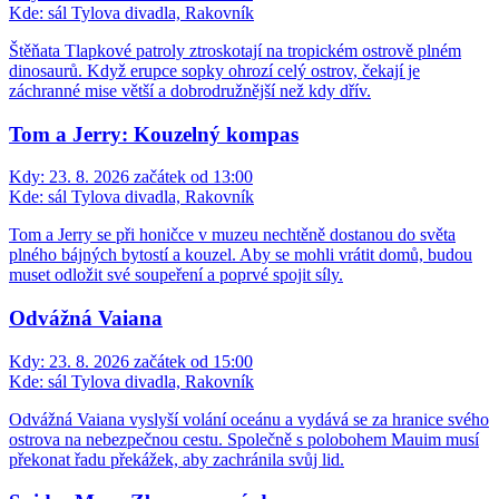
Kde:
sál Tylova divadla, Rakovník
Štěňata Tlapkové patroly ztroskotají na tropickém ostrově plném
dinosaurů. Když erupce sopky ohrozí celý ostrov, čekají je
záchranné mise větší a dobrodružnější než kdy dřív.
Tom a Jerry: Kouzelný kompas
Kdy:
23. 8. 2026 začátek od 13:00
Kde:
sál Tylova divadla, Rakovník
Tom a Jerry se při honičce v muzeu nechtěně dostanou do světa
plného bájných bytostí a kouzel. Aby se mohli vrátit domů, budou
muset odložit své soupeření a poprvé spojit síly.
Odvážná Vaiana
Kdy:
23. 8. 2026 začátek od 15:00
Kde:
sál Tylova divadla, Rakovník
Odvážná Vaiana vyslyší volání oceánu a vydává se za hranice svého
ostrova na nebezpečnou cestu. Společně s polobohem Mauim musí
překonat řadu překážek, aby zachránila svůj lid.