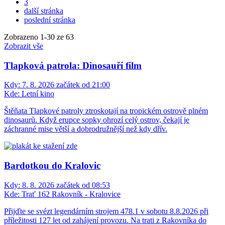
3
další stránka
poslední stránka
Zobrazeno
1
-
30
ze 63
Zobrazit vše
Tlapková patrola: Dinosauří film
Kdy:
7. 8. 2026 začátek od 21:00
Kde:
Letní kino
Štěňata Tlapkové patroly ztroskotají na tropickém ostrově plném
dinosaurů. Když erupce sopky ohrozí celý ostrov, čekají je
záchranné mise větší a dobrodružnější než kdy dřív.
Bardotkou do Kralovic
Kdy:
8. 8. 2026 začátek od 08:53
Kde:
Trať 162 Rakovník - Kralovice
Přijďte se svézt legendárním strojem 478.1 v sobotu 8.8.2026 při
příležitosti 127 let od zahájení provozu. Na trati z Rakovníka do