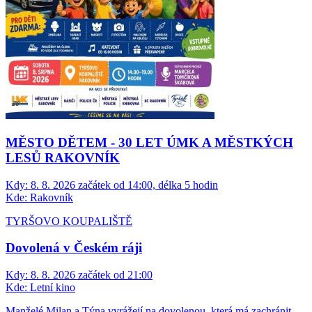
MĚSTO DĚTEM - 30 LET ÚMK A MĚSTKÝCH
LESŮ RAKOVNÍK
Kdy:
8. 8. 2026 začátek od 14:00, délka 5 hodin
Kde:
Rakovník
TYRŠOVO KOUPALIŠTĚ
Dovolená v Českém ráji
Kdy:
8. 8. 2026 začátek od 21:00
Kde:
Letní kino
Manželé Milan a Týna vyrážejí na dovolenou, která má zachránit