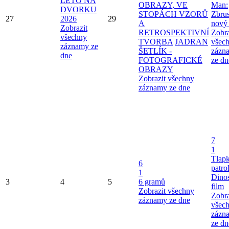
LÉTO NA
OBRAZY, VE
Man:
DVORKU
STOPÁCH VZORŮ
Zbru
27
2026
29
A
nový
Zobrazit
RETROSPEKTIVNÍ
Zobra
všechny
TVORBA
JADRAN
všec
záznamy ze
ŠETLÍK -
zázn
dne
FOTOGRAFICKÉ
ze dn
OBRAZY
Zobrazit všechny
záznamy ze dne
7
1
Tlap
6
patro
1
Dinos
3
4
5
6 gramů
film
Zobrazit všechny
Zobra
záznamy ze dne
všec
zázn
ze dn