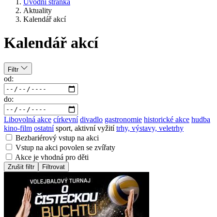
Úvodní stránka
Aktuality
Kalendář akcí
Kalendář akcí
Filtr
od:
do:
Libovolná akce
církevní
divadlo
gastronomie
historické akce
hudba
kino-film
ostatní
sport, aktivní vyžití
trhy, výstavy, veletrhy
Bezbariérový vstup na akci
Vstup na akci povolen se zvířaty
Akce je vhodná pro děti
Zrušit filtr
Filtrovat