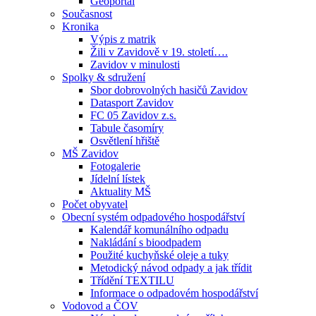
Geoportál
Současnost
Kronika
Výpis z matrik
Žili v Zavidově v 19. století….
Zavidov v minulosti
Spolky & sdružení
Sbor dobrovolných hasičů Zavidov
Datasport Zavidov
FC 05 Zavidov z.s.
Tabule časomíry
Osvětlení hřiště
MŠ Zavidov
Fotogalerie
Jídelní lístek
Aktuality MŠ
Počet obyvatel
Obecní systém odpadového hospodářství
Kalendář komunálního odpadu
Nakládání s bioodpadem
Použité kuchyňské oleje a tuky
Metodický návod odpady a jak třídit
Třídění TEXTILU
Informace o odpadovém hospodářství
Vodovod a ČOV