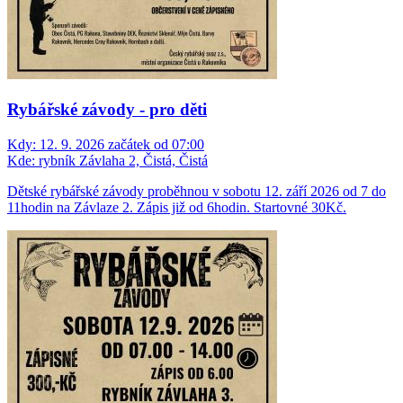
Rybářské závody - pro děti
Kdy:
12. 9. 2026 začátek od 07:00
Kde:
rybník Závlaha 2, Čistá, Čistá
Dětské rybářské závody proběhnou v sobotu 12. září 2026 od 7 do
11hodin na Závlaze 2. Zápis již od 6hodin. Startovné 30Kč.