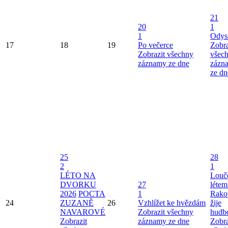
21
20
1
1
Odys
17
18
19
Po večerce
Zobra
Zobrazit všechny
všec
záznamy ze dne
zázn
ze dn
25
28
2
1
LÉTO NA
Louče
DVORKU
27
létem
2026
POCTA
1
Rako
24
ZUZANĚ
26
Vzhlížet ke hvězdám
žije
NAVAROVÉ
Zobrazit všechny
hudb
Zobrazit
záznamy ze dne
Zobra