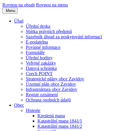
Rovnou na obsah
Rovnou na menu
Menu
Úřad
Úřední deska
Sbírka právních předpisů
Sazebník úhrad za poskytování informací
E-podatelna
Povinné informace
Formuláře
Úřední hodiny
Veřejné zakázky
Datová schránka
Czech POINT
Strategické plány obce Zavidov
Územní plán obce Zavidov
Infrastruktura obce Zavidov
Registr oznámení
Ochrana osobních údajů
Obec
Historie
Kreslená mapa
Katastrální mapa 1841⁄1
Katastrální mapa 1841⁄2