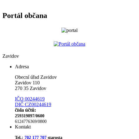
Portál občana
Zavidov
Adresa
Obecní úřad Zavidov
Zavidov 110
270 35 Zavidov
IČO 00244619
DIČ CZ00244619
čísla účtů:
259319897/0600
6124776369/0800
Kontakt
Tel.:
702 177 707
starosta