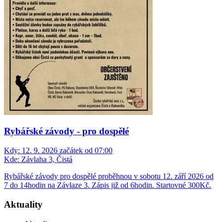
Rybářské závody - pro dospělé
Kdy:
12. 9. 2026 začátek od 07:00
Kde:
Závlaha 3, Čistá
Rybářské závody pro dospělé proběhnou v sobotu 12. září 2026 od
7 do 14hodin na Závlaze 3. Zápis již od 6hodin. Startovné 300Kč.
Aktuality