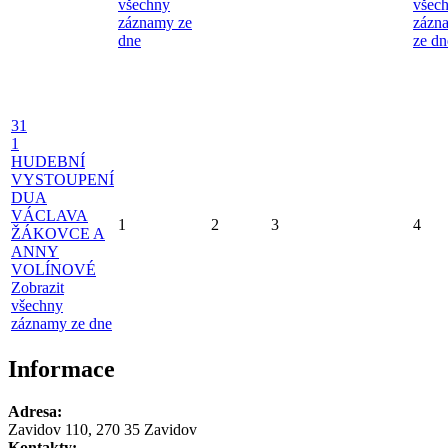
všechny
všec
záznamy ze
zázn
dne
ze dn
31
1
HUDEBNÍ
VYSTOUPENÍ
DUA
VÁCLAVA
1
2
3
4
ŽÁKOVCE A
ANNY
VOLÍNOVÉ
Zobrazit
všechny
záznamy ze dne
Informace
Adresa:
Zavidov 110, 270 35 Zavidov
Kontakty: