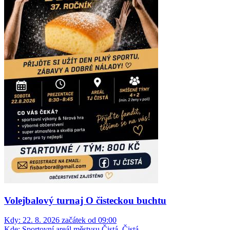
Volejbalový turnaj O čisteckou buchtu
Kdy:
22. 8. 2026 začátek od 09:00
Kde:
Sportovní areál městysu Čistá, Čistá