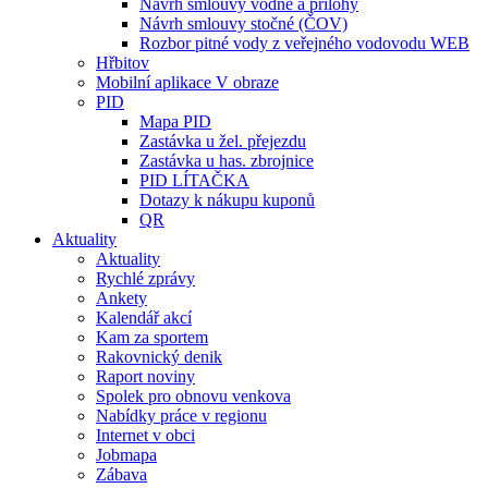
Návrh smlouvy vodné a přílohy
Návrh smlouvy stočné (ČOV)
Rozbor pitné vody z veřejného vodovodu WEB
Hřbitov
Mobilní aplikace V obraze
PID
Mapa PID
Zastávka u žel. přejezdu
Zastávka u has. zbrojnice
PID LÍTAČKA
Dotazy k nákupu kuponů
QR
Aktuality
Aktuality
Rychlé zprávy
Ankety
Kalendář akcí
Kam za sportem
Rakovnický denik
Raport noviny
Spolek pro obnovu venkova
Nabídky práce v regionu
Internet v obci
Jobmapa
Zábava