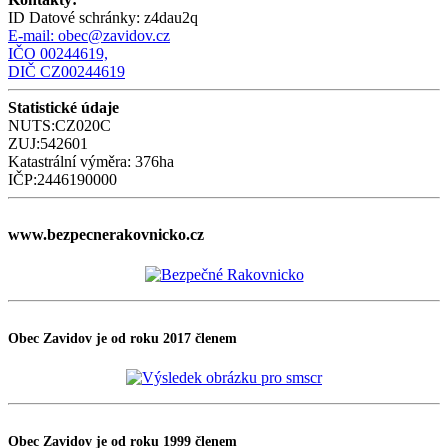
ID Datové schránky:
z4dau2q
E-mail:
obec@zavidov.cz
IČO 00244619,
DIČ CZ00244619
Statistické údaje
NUTS:CZ020C
ZUJ:542601
Katastrální výměra: 376ha
IČP:2446190000
www.bezpecnerakovnicko.cz
Obec Zavidov je od roku 2017 členem
Obec Zavidov je od roku 1999 členem