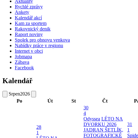
Aktuality
Rychlé zprávy
Ankety
Kalendář akcí
Kam za sportem
Rakovnický denik
Raport noviny
Spolek pro obnovu venkova
Nabídky práce v regionu
Internet v obci
Jobmapa
Zábava
Facebook
Kalendář
Srpen
2026
Po
Út
St
Čt
P
30
4
Odyssea
LÉTO NA
DVORKU 2026
31
28
JADRAN ŠETLÍK,
1
1
FOTOGRAFICKÉ
Spide