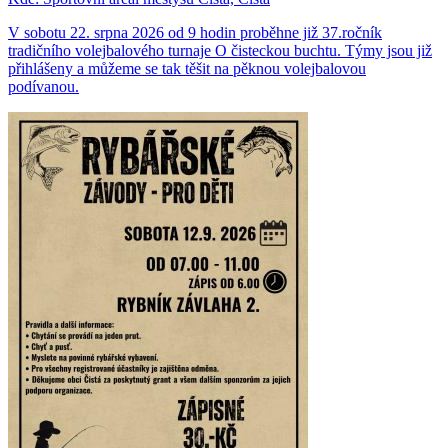
V sobotu 22. srpna 2026 od 9 hodin proběhne již 37.ročník
tradičního volejbalového turnaje O čisteckou buchtu. Týmy jsou již
přihlášeny a můžeme se tak těšit na pěknou volejbalovou
podívanou.