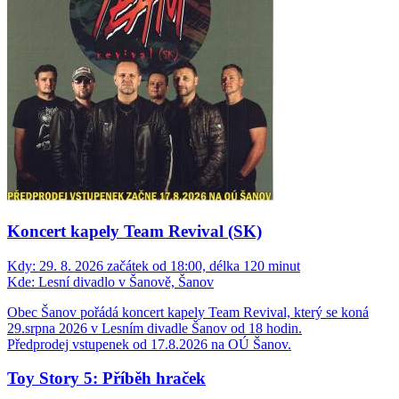
Koncert kapely Team Revival (SK)
Kdy:
29. 8. 2026 začátek od 18:00, délka 120 minut
Kde:
Lesní divadlo v Šanově, Šanov
Obec Šanov pořádá koncert kapely Team Revival, který se koná
29.srpna 2026 v Lesním divadle Šanov od 18 hodin.
Předprodej vstupenek od 17.8.2026 na OÚ Šanov.
Toy Story 5: Příběh hraček