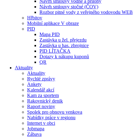
Návrh smlouvy vodné a přílohy
Návrh smlouvy stočné (ČOV)
Rozbor pitné vody z veřejného vodovodu WEB
Hřbitov
Mobilní aplikace V obraze
PID
Mapa PID
Zastávka u žel. přejezdu
Zastávka u has. zbrojnice
PID LÍTAČKA
Dotazy k nákupu kuponů
QR
Aktuality
Aktuality
Rychlé zprávy
Ankety
Kalendář akcí
Kam za sportem
Rakovnický denik
Raport noviny
Spolek pro obnovu venkova
Nabídky práce v regionu
Internet v obci
Jobmapa
Zábava