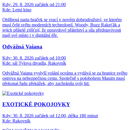
Kdy:
29. 8. 2026 začátek od 21:00
Kde:
Letní kino
Oblíbená parta hraček se vrací v novém dobrodružství, ve kterém
musí čelit světu moderních technologií. Woody, Buzz Rakeťák a
jejich přátelé zjišťují, že opravdové přátelství a síla představivosti
mají své místo i v digitální éře.
Odvážná Vaiana
Kdy:
30. 8. 2026 začátek od 10:00
Kde:
sál Tylova divadla, Rakovník
Odvážná Vaiana vyslyší volání oceánu a vydává se za hranice svého
ostrova na nebezpečnou cestu. Společně s polobohem Mauim musí
překonat řadu překážek, aby zachránila svůj lid.
EXOTICKÉ POKOJOVKY
Kdy:
30. 8. 2026 začátek od 12:00, délka 180 minut
Kde:
Rakovník