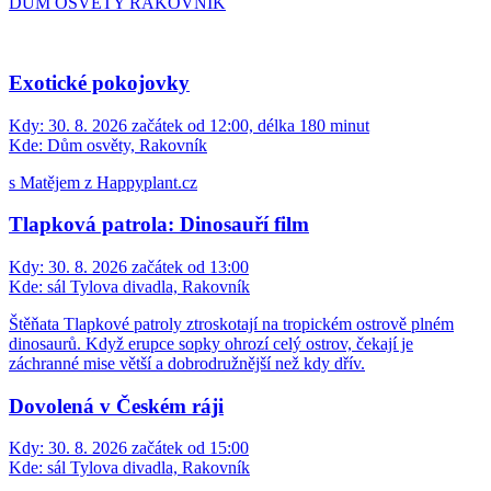
DŮM OSVĚTY RAKOVNÍK
Exotické pokojovky
Kdy:
30. 8. 2026 začátek od 12:00, délka 180 minut
Kde:
Dům osvěty, Rakovník
s Matějem z Happyplant.cz
Tlapková patrola: Dinosauří film
Kdy:
30. 8. 2026 začátek od 13:00
Kde:
sál Tylova divadla, Rakovník
Štěňata Tlapkové patroly ztroskotají na tropickém ostrově plném
dinosaurů. Když erupce sopky ohrozí celý ostrov, čekají je
záchranné mise větší a dobrodružnější než kdy dřív.
Dovolená v Českém ráji
Kdy:
30. 8. 2026 začátek od 15:00
Kde:
sál Tylova divadla, Rakovník