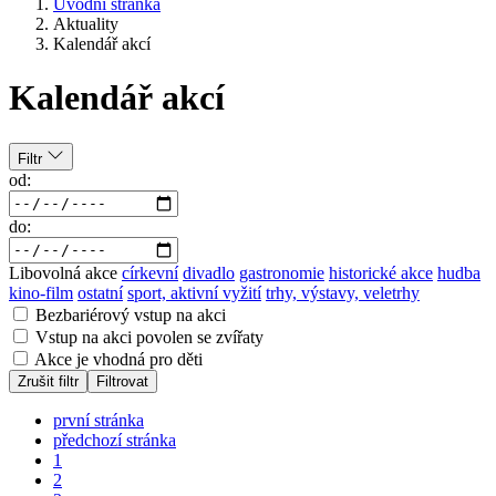
Úvodní stránka
Aktuality
Kalendář akcí
Kalendář akcí
Filtr
od:
do:
Libovolná akce
církevní
divadlo
gastronomie
historické akce
hudba
kino-film
ostatní
sport, aktivní vyžití
trhy, výstavy, veletrhy
Bezbariérový vstup na akci
Vstup na akci povolen se zvířaty
Akce je vhodná pro děti
Zrušit filtr
Filtrovat
první stránka
předchozí stránka
1
2