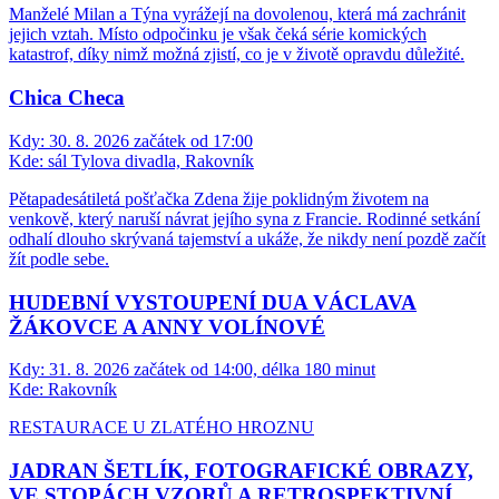
Manželé Milan a Týna vyrážejí na dovolenou, která má zachránit
jejich vztah. Místo odpočinku je však čeká série komických
katastrof, díky nimž možná zjistí, co je v životě opravdu důležité.
Chica Checa
Kdy:
30. 8. 2026 začátek od 17:00
Kde:
sál Tylova divadla, Rakovník
Pětapadesátiletá pošťačka Zdena žije poklidným životem na
venkově, který naruší návrat jejího syna z Francie. Rodinné setkání
odhalí dlouho skrývaná tajemství a ukáže, že nikdy není pozdě začít
žít podle sebe.
HUDEBNÍ VYSTOUPENÍ DUA VÁCLAVA
ŽÁKOVCE A ANNY VOLÍNOVÉ
Kdy:
31. 8. 2026 začátek od 14:00, délka 180 minut
Kde:
Rakovník
RESTAURACE U ZLATÉHO HROZNU
JADRAN ŠETLÍK, FOTOGRAFICKÉ OBRAZY,
VE STOPÁCH VZORŮ A RETROSPEKTIVNÍ