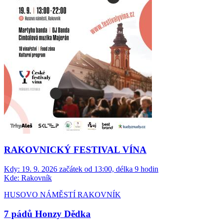
RAKOVNICKÝ FESTIVAL VÍNA
Kdy:
19. 9. 2026 začátek od 13:00, délka 9 hodin
Kde:
Rakovník
HUSOVO NÁMĚSTÍ RAKOVNÍK
7 pádů Honzy Dědka