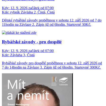
Kdy:
12. 9. 2026 začátek od 07:00
Kde:
rybník Závlaha 2, Čistá, Čistá
Dětské rybářské závody proběhnou v sobotu 12. září 2026 od 7 do
11hodin na Závlaze 2. Zápis již od 6hodin. Startovné 30Kč.
Rybářské závody - pro dospělé
Kdy:
12. 9. 2026 začátek od 07:00
Kde:
Závlaha 3, Čistá
Rybářské závody pro dospělé proběhnou v sobotu 12. září 2026 od
7 do 14hodin na Závlaze 3. Zápis již od 6hodin. Startovné 300Kč.