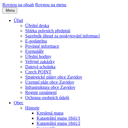
Rovnou na obsah
Rovnou na menu
Menu
Úřad
Úřední deska
Sbírka právních předpisů
Sazebník úhrad za poskytování informací
E-podatelna
Povinné informace
Formuláře
Úřední hodiny
Veřejné zakázky
Datová schránka
Czech POINT
Strategické plány obce Zavidov
Územní plán obce Zavidov
Infrastruktura obce Zavidov
Registr oznámení
Ochrana osobních údajů
Obec
Historie
Kreslená mapa
Katastrální mapa 1841⁄1
Katastrální mapa 1841⁄2