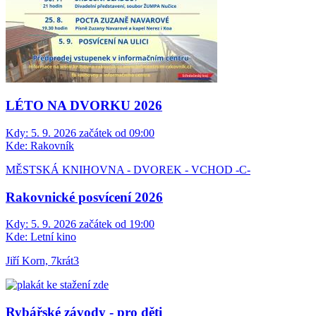
LÉTO NA DVORKU 2026
Kdy:
5. 9. 2026 začátek od 09:00
Kde:
Rakovník
MĚSTSKÁ KNIHOVNA - DVOREK - VCHOD -C-
Rakovnické posvícení 2026
Kdy:
5. 9. 2026 začátek od 19:00
Kde:
Letní kino
Jiří Korn, 7krát3
Rybářské závody - pro děti