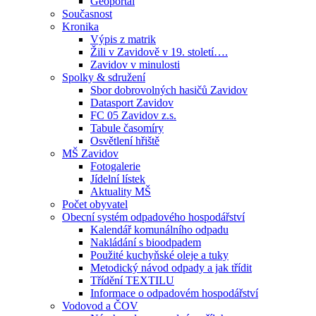
Geoportál
Současnost
Kronika
Výpis z matrik
Žili v Zavidově v 19. století….
Zavidov v minulosti
Spolky & sdružení
Sbor dobrovolných hasičů Zavidov
Datasport Zavidov
FC 05 Zavidov z.s.
Tabule časomíry
Osvětlení hřiště
MŠ Zavidov
Fotogalerie
Jídelní lístek
Aktuality MŠ
Počet obyvatel
Obecní systém odpadového hospodářství
Kalendář komunálního odpadu
Nakládání s bioodpadem
Použité kuchyňské oleje a tuky
Metodický návod odpady a jak třídit
Třídění TEXTILU
Informace o odpadovém hospodářství
Vodovod a ČOV