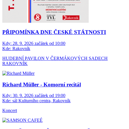
PŘIPOMÍNKA DNE ČESKÉ STÁTNOSTI
Kdy:
28. 9. 2026 začátek od 10:00
Kde:
Rakovník
HUDEBNÍ PAVILON V ČERMÁKOVÝCH SADECH
RAKOVNÍK
Richard Müller - Komorní recitál
Kdy:
30. 9. 2026 začátek od 19:00
Kde:
sál Kulturního centra, Rakovník
Koncert