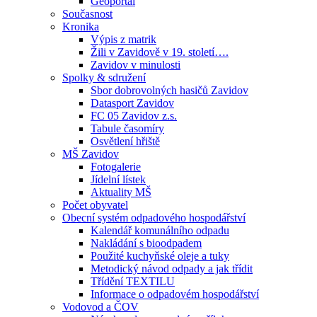
Geoportál
Současnost
Kronika
Výpis z matrik
Žili v Zavidově v 19. století….
Zavidov v minulosti
Spolky & sdružení
Sbor dobrovolných hasičů Zavidov
Datasport Zavidov
FC 05 Zavidov z.s.
Tabule časomíry
Osvětlení hřiště
MŠ Zavidov
Fotogalerie
Jídelní lístek
Aktuality MŠ
Počet obyvatel
Obecní systém odpadového hospodářství
Kalendář komunálního odpadu
Nakládání s bioodpadem
Použité kuchyňské oleje a tuky
Metodický návod odpady a jak třídit
Třídění TEXTILU
Informace o odpadovém hospodářství
Vodovod a ČOV