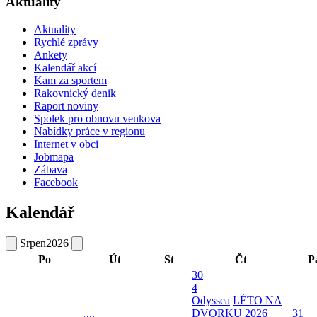
Aktuality
Aktuality
Rychlé zprávy
Ankety
Kalendář akcí
Kam za sportem
Rakovnický denik
Raport noviny
Spolek pro obnovu venkova
Nabídky práce v regionu
Internet v obci
Jobmapa
Zábava
Facebook
Kalendář
Srpen
2026
Po
Út
St
Čt
P
30
4
Odyssea
LÉTO NA
DVORKU 2026
31