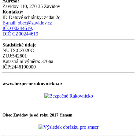
Adresa:
Zavidov 110, 270 35 Zavidov
Kontakty:
ID Datové schránky:
z4dau2q
E-mail:
obec@zavidov.cz
IČO 00244619,
DIČ CZ00244619
Statistické údaje
NUTS:CZ020C
ZUJ:542601
Katastrální výměra: 376ha
IČP:2446190000
www.bezpecnerakovnicko.cz
Obec Zavidov je od roku 2017 členem