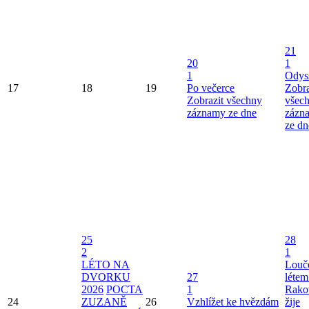
21
20
1
1
Odys
17
18
19
Po večerce
Zobra
Zobrazit všechny
všec
záznamy ze dne
zázn
ze dn
25
28
2
1
LÉTO NA
Louče
DVORKU
27
létem
2026
POCTA
1
Rako
24
ZUZANĚ
26
Vzhlížet ke hvězdám
žije