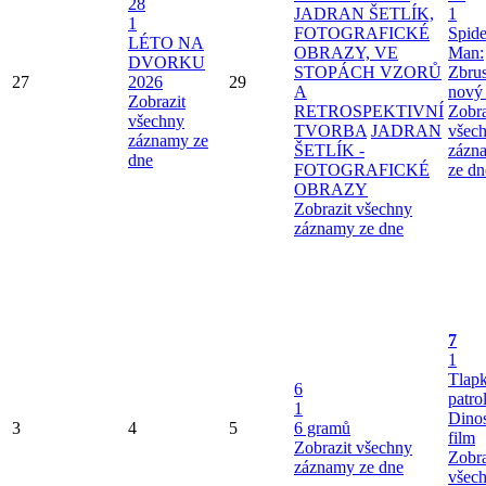
28
JADRAN ŠETLÍK,
1
1
FOTOGRAFICKÉ
Spide
LÉTO NA
OBRAZY, VE
Man:
DVORKU
STOPÁCH VZORŮ
Zbru
27
2026
29
A
nový
Zobrazit
RETROSPEKTIVNÍ
Zobra
všechny
TVORBA
JADRAN
všec
záznamy ze
ŠETLÍK -
zázn
dne
FOTOGRAFICKÉ
ze dn
OBRAZY
Zobrazit všechny
záznamy ze dne
7
1
Tlap
6
patro
1
Dinos
3
4
5
6 gramů
film
Zobrazit všechny
Zobra
záznamy ze dne
všec