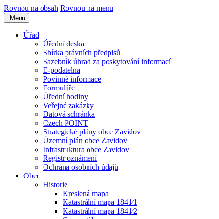
Rovnou na obsah
Rovnou na menu
Menu
Úřad
Úřední deska
Sbírka právních předpisů
Sazebník úhrad za poskytování informací
E-podatelna
Povinné informace
Formuláře
Úřední hodiny
Veřejné zakázky
Datová schránka
Czech POINT
Strategické plány obce Zavidov
Územní plán obce Zavidov
Infrastruktura obce Zavidov
Registr oznámení
Ochrana osobních údajů
Obec
Historie
Kreslená mapa
Katastrální mapa 1841⁄1
Katastrální mapa 1841⁄2