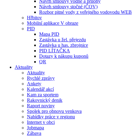
Návrh smlouvy vodné a přílohy
Návrh smlouvy stočné (ČOV)
Rozbor pitné vody z veřejného vodovodu WEB
Hřbitov
Mobilní aplikace V obraze
PID
Mapa PID
Zastávka u žel. přejezdu
Zastávka u has. zbrojnice
PID LÍTAČKA
Dotazy k nákupu kuponů
QR
Aktuality
Aktuality
Rychlé zprávy
Ankety
Kalendář akcí
Kam za sportem
Rakovnický denik
Raport noviny
Spolek pro obnovu venkova
Nabídky práce v regionu
Internet v obci
Jobmapa
Zábava