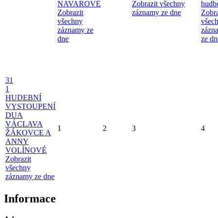
NAVAROVÉ
Zobrazit všechny
hudb
Zobrazit
záznamy ze dne
Zobra
všechny
všec
záznamy ze
zázn
dne
ze dn
31
1
HUDEBNÍ
VYSTOUPENÍ
DUA
VÁCLAVA
1
2
3
4
ŽÁKOVCE A
ANNY
VOLÍNOVÉ
Zobrazit
všechny
záznamy ze dne
Informace