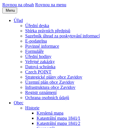
Rovnou na obsah
Rovnou na menu
Menu
Úřad
Úřední deska
Sbírka právních předpisů
Sazebník úhrad za poskytování informací
E-podatelna
Povinné informace
Formuláře
Úřední hodiny
Veřejné zakázky
Datová schránka
Czech POINT
Strategické plány obce Zavidov
Územní plán obce Zavidov
Infrastruktura obce Zavidov
Registr oznámení
Ochrana osobních údajů
Obec
Historie
Kreslená mapa
Katastrální mapa 1841⁄1
Katastrální mapa 1841⁄2