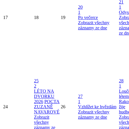
21
20
1
1
Odys
17
18
19
Po večerce
Zobra
Zobrazit všechny
všec
záznamy ze dne
zázn
ze dn
25
28
2
1
LÉTO NA
Louče
DVORKU
27
létem
2026
POCTA
1
Rako
24
ZUZANĚ
26
Vzhlížet ke hvězdám
žije
NAVAROVÉ
Zobrazit všechny
hudb
Zobrazit
záznamy ze dne
Zobra
všechny
všec
záznamy ze
zázn