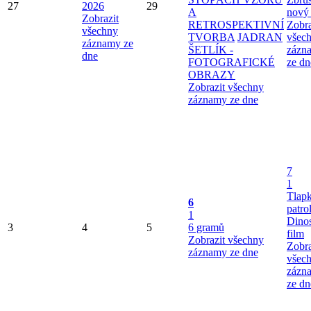
27
2026
29
A
nový
Zobrazit
RETROSPEKTIVNÍ
Zobra
všechny
TVORBA
JADRAN
všec
záznamy ze
ŠETLÍK -
zázn
dne
FOTOGRAFICKÉ
ze dn
OBRAZY
Zobrazit všechny
záznamy ze dne
7
1
Tlap
6
patro
1
Dinos
3
4
5
6 gramů
film
Zobrazit všechny
Zobra
záznamy ze dne
všec
zázn
ze dn