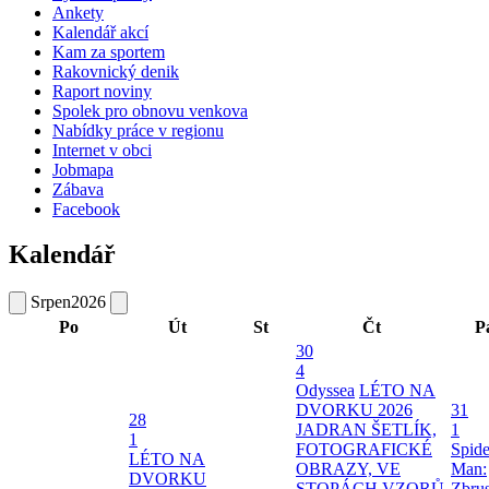
Ankety
Kalendář akcí
Kam za sportem
Rakovnický denik
Raport noviny
Spolek pro obnovu venkova
Nabídky práce v regionu
Internet v obci
Jobmapa
Zábava
Facebook
Kalendář
Srpen
2026
Po
Út
St
Čt
P
30
4
Odyssea
LÉTO NA
DVORKU 2026
31
28
JADRAN ŠETLÍK,
1
1
FOTOGRAFICKÉ
Spide
LÉTO NA
OBRAZY, VE
Man:
DVORKU
STOPÁCH VZORŮ
Zbru