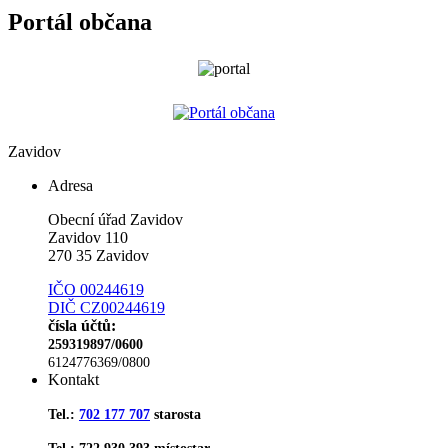
Portál občana
Zavidov
Adresa
Obecní úřad Zavidov
Zavidov 110
270 35 Zavidov
IČO 00244619
DIČ CZ00244619
čísla účtů:
259319897/0600
6124776369/0800
Kontakt
Tel.:
702 177 707
starosta