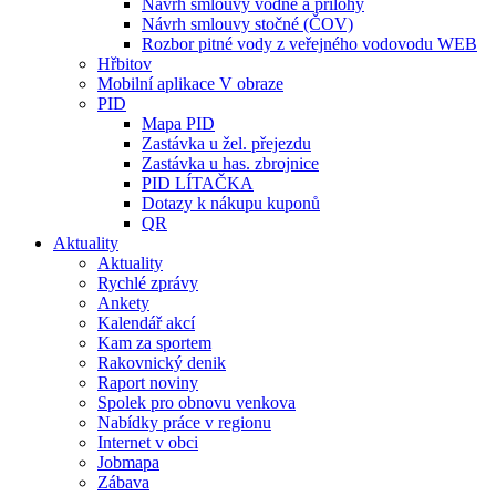
Návrh smlouvy vodné a přílohy
Návrh smlouvy stočné (ČOV)
Rozbor pitné vody z veřejného vodovodu WEB
Hřbitov
Mobilní aplikace V obraze
PID
Mapa PID
Zastávka u žel. přejezdu
Zastávka u has. zbrojnice
PID LÍTAČKA
Dotazy k nákupu kuponů
QR
Aktuality
Aktuality
Rychlé zprávy
Ankety
Kalendář akcí
Kam za sportem
Rakovnický denik
Raport noviny
Spolek pro obnovu venkova
Nabídky práce v regionu
Internet v obci
Jobmapa
Zábava