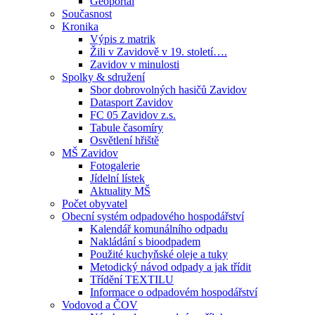
Geoportál
Současnost
Kronika
Výpis z matrik
Žili v Zavidově v 19. století….
Zavidov v minulosti
Spolky & sdružení
Sbor dobrovolných hasičů Zavidov
Datasport Zavidov
FC 05 Zavidov z.s.
Tabule časomíry
Osvětlení hřiště
MŠ Zavidov
Fotogalerie
Jídelní lístek
Aktuality MŠ
Počet obyvatel
Obecní systém odpadového hospodářství
Kalendář komunálního odpadu
Nakládání s bioodpadem
Použité kuchyňské oleje a tuky
Metodický návod odpady a jak třídit
Třídění TEXTILU
Informace o odpadovém hospodářství
Vodovod a ČOV