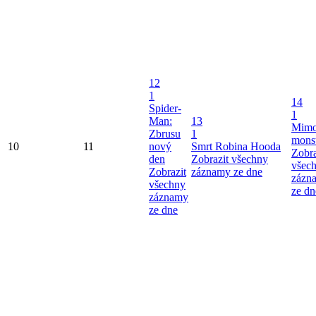
12
1
14
Spider-
1
Man:
13
Mimo
Zbrusu
1
mons
10
11
nový
Smrt Robina Hooda
Zobra
den
Zobrazit všechny
všec
Zobrazit
záznamy ze dne
zázn
všechny
ze dn
záznamy
ze dne