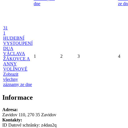
dne
ze dn
31
1
HUDEBNÍ
VYSTOUPENÍ
DUA
VÁCLAVA
1
2
3
4
ŽÁKOVCE A
ANNY
VOLÍNOVÉ
Zobrazit
všechny
záznamy ze dne
Informace
Adresa:
Zavidov 110, 270 35 Zavidov
Kontakty:
ID Datové schránky:
z4dau2q