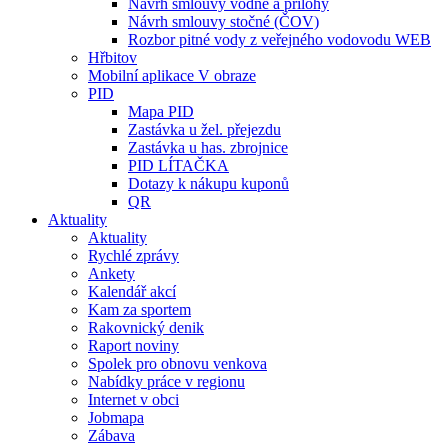
Návrh smlouvy vodné a přílohy
Návrh smlouvy stočné (ČOV)
Rozbor pitné vody z veřejného vodovodu WEB
Hřbitov
Mobilní aplikace V obraze
PID
Mapa PID
Zastávka u žel. přejezdu
Zastávka u has. zbrojnice
PID LÍTAČKA
Dotazy k nákupu kuponů
QR
Aktuality
Aktuality
Rychlé zprávy
Ankety
Kalendář akcí
Kam za sportem
Rakovnický denik
Raport noviny
Spolek pro obnovu venkova
Nabídky práce v regionu
Internet v obci
Jobmapa
Zábava