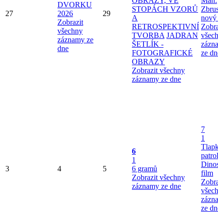
OBRAZY, VE
Man:
DVORKU
STOPÁCH VZORŮ
Zbru
27
2026
29
A
nový
Zobrazit
RETROSPEKTIVNÍ
Zobra
všechny
TVORBA
JADRAN
všec
záznamy ze
ŠETLÍK -
zázn
dne
FOTOGRAFICKÉ
ze dn
OBRAZY
Zobrazit všechny
záznamy ze dne
7
1
Tlap
6
patro
1
Dinos
3
4
5
6 gramů
film
Zobrazit všechny
Zobra
záznamy ze dne
všec
zázn
ze dn