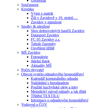
Geoportál
Současnost
Kronika
Výpis z matrik
Žili v Zavidově v 19. století….
Zavidov v minulosti
Spolky & sdružení
Sbor dobrovolných hasičů Zavidov
Datasport Zavidov
FC 05 Zavidov z.s.
Tabule časomíry
Osvětlení hřiště
MŠ Zavidov
Fotogalerie
Jídelní lístek
Aktuality MŠ
Počet obyvatel
Obecní systém odpadového hospodářství
Kalendář komunálního odpadu
Nakládání s bioodpadem
Použité kuchyňské oleje a tuky
Metodický návod odpady a jak třídit
Třídění TEXTILU
Informace o odpadovém hospodářství
Vodovod a ČOV