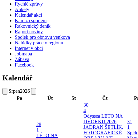
Rychlé zprávy
Ankety
Kalendář akcí
Kam za sportem
Rakovnický denik
Raport noviny
Spolek pro obnovu venkova
Nabídky práce v regionu
Internet v obci
Jobmapa
Zábava
Facebook
Kalendář
Srpen
2026
Po
Út
St
Čt
P
30
4
Odyssea
LÉTO NA
DVORKU 2026
31
28
JADRAN ŠETLÍK,
1
1
FOTOGRAFICKÉ
Spide
LÉTO NA