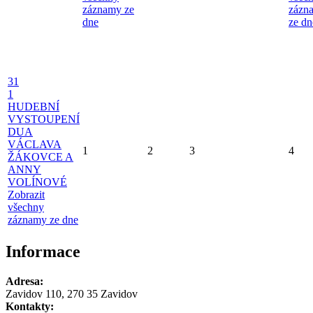
záznamy ze
zázn
dne
ze dn
31
1
HUDEBNÍ
VYSTOUPENÍ
DUA
VÁCLAVA
1
2
3
4
ŽÁKOVCE A
ANNY
VOLÍNOVÉ
Zobrazit
všechny
záznamy ze dne
Informace
Adresa:
Zavidov 110, 270 35 Zavidov
Kontakty: