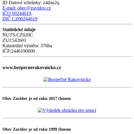
ID Datové schránky:
z4dau2q
E-mail:
obec@zavidov.cz
IČO 00244619,
DIČ CZ00244619
Statistické údaje
NUTS:CZ020C
ZUJ:542601
Katastrální výměra: 376ha
IČP:2446190000
www.bezpecnerakovnicko.cz
Obec Zavidov je od roku 2017 členem
Obec Zavidov je od roku 1999 členem