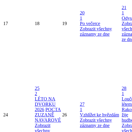
21
20
1
1
Odys
17
18
19
Po večerce
Zobra
Zobrazit všechny
všec
záznamy ze dne
zázn
ze dn
25
28
2
1
LÉTO NA
Louče
DVORKU
27
létem
2026
POCTA
1
Rako
24
ZUZANĚ
26
Vzhlížet ke hvězdám
žije
NAVAROVÉ
Zobrazit všechny
hudb
Zobrazit
záznamy ze dne
Zobra
všechny
všec