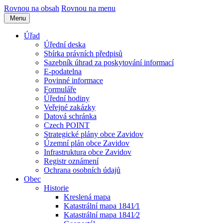
Rovnou na obsah
Rovnou na menu
Menu
Úřad
Úřední deska
Sbírka právních předpisů
Sazebník úhrad za poskytování informací
E-podatelna
Povinné informace
Formuláře
Úřední hodiny
Veřejné zakázky
Datová schránka
Czech POINT
Strategické plány obce Zavidov
Územní plán obce Zavidov
Infrastruktura obce Zavidov
Registr oznámení
Ochrana osobních údajů
Obec
Historie
Kreslená mapa
Katastrální mapa 1841⁄1
Katastrální mapa 1841⁄2