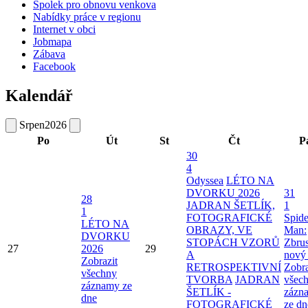
Spolek pro obnovu venkova
Nabídky práce v regionu
Internet v obci
Jobmapa
Zábava
Facebook
Kalendář
Srpen
2026
Po
Út
St
Čt
P
30
4
Odyssea
LÉTO NA
DVORKU 2026
31
28
JADRAN ŠETLÍK,
1
1
FOTOGRAFICKÉ
Spide
LÉTO NA
OBRAZY, VE
Man:
DVORKU
STOPÁCH VZORŮ
Zbru
27
2026
29
A
nový
Zobrazit
RETROSPEKTIVNÍ
Zobra
všechny
TVORBA
JADRAN
všec
záznamy ze
ŠETLÍK -
zázn
dne
FOTOGRAFICKÉ
ze dn