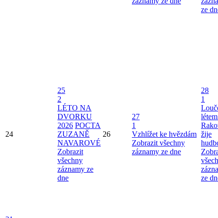
záznamy ze dne
zázn
ze dn
25
28
2
1
LÉTO NA
Louče
DVORKU
27
létem
2026
POCTA
1
Rako
24
ZUZANĚ
26
Vzhlížet ke hvězdám
žije
NAVAROVÉ
Zobrazit všechny
hudb
Zobrazit
záznamy ze dne
Zobra
všechny
všec
záznamy ze
zázn
dne
ze dn