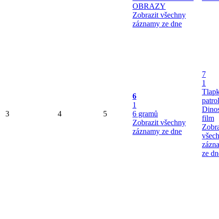
OBRAZY
Zobrazit všechny
záznamy ze dne
7
1
Tlap
6
patro
1
Dinos
3
4
5
6 gramů
film
Zobrazit všechny
Zobra
záznamy ze dne
všec
zázn
ze dn