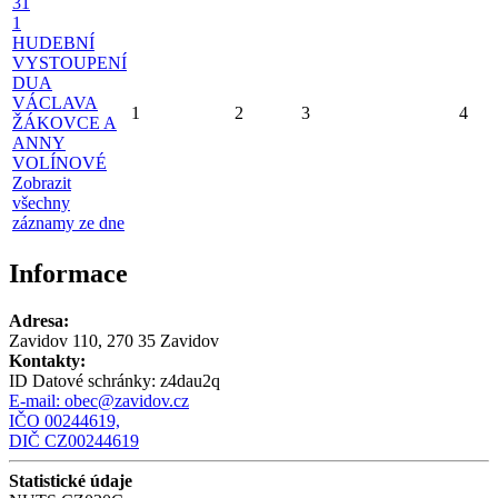
31
1
HUDEBNÍ
VYSTOUPENÍ
DUA
VÁCLAVA
1
2
3
4
ŽÁKOVCE A
ANNY
VOLÍNOVÉ
Zobrazit
všechny
záznamy ze dne
Informace
Adresa:
Zavidov 110, 270 35 Zavidov
Kontakty:
ID Datové schránky:
z4dau2q
E-mail:
obec@zavidov.cz
IČO 00244619,
DIČ CZ00244619
Statistické údaje