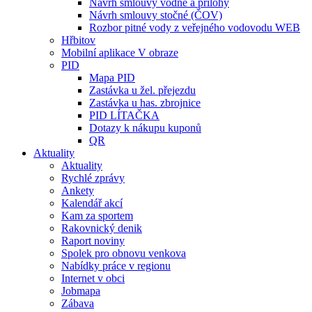
Návrh smlouvy vodné a přílohy
Návrh smlouvy stočné (ČOV)
Rozbor pitné vody z veřejného vodovodu WEB
Hřbitov
Mobilní aplikace V obraze
PID
Mapa PID
Zastávka u žel. přejezdu
Zastávka u has. zbrojnice
PID LÍTAČKA
Dotazy k nákupu kuponů
QR
Aktuality
Aktuality
Rychlé zprávy
Ankety
Kalendář akcí
Kam za sportem
Rakovnický denik
Raport noviny
Spolek pro obnovu venkova
Nabídky práce v regionu
Internet v obci
Jobmapa
Zábava