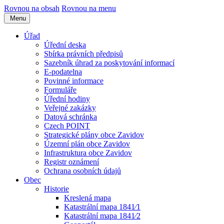
Rovnou na obsah
Rovnou na menu
Menu
Úřad
Úřední deska
Sbírka právních předpisů
Sazebník úhrad za poskytování informací
E-podatelna
Povinné informace
Formuláře
Úřední hodiny
Veřejné zakázky
Datová schránka
Czech POINT
Strategické plány obce Zavidov
Územní plán obce Zavidov
Infrastruktura obce Zavidov
Registr oznámení
Ochrana osobních údajů
Obec
Historie
Kreslená mapa
Katastrální mapa 1841⁄1
Katastrální mapa 1841⁄2