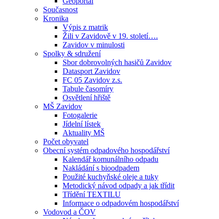
Geoportál
Současnost
Kronika
Výpis z matrik
Žili v Zavidově v 19. století….
Zavidov v minulosti
Spolky & sdružení
Sbor dobrovolných hasičů Zavidov
Datasport Zavidov
FC 05 Zavidov z.s.
Tabule časomíry
Osvětlení hřiště
MŠ Zavidov
Fotogalerie
Jídelní lístek
Aktuality MŠ
Počet obyvatel
Obecní systém odpadového hospodářství
Kalendář komunálního odpadu
Nakládání s bioodpadem
Použité kuchyňské oleje a tuky
Metodický návod odpady a jak třídit
Třídění TEXTILU
Informace o odpadovém hospodářství
Vodovod a ČOV