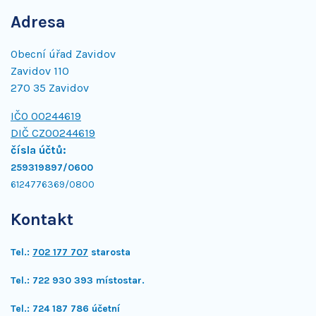
Adresa
Obecní úřad Zavidov
Zavidov 110
270 35 Zavidov
IČO 00244619
DIČ CZ00244619
čísla účtů:
259319897/0600
6124776369/0800
Kontakt
Tel.:
702 177 707
starosta
Tel.: 722 930 393 místostar.
Tel.: 724 187 786 účetní