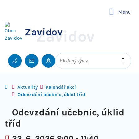
Rovnou na obsah
Rovnou na menu
Menu
Zavidov
Zavidov
Hledaný výraz
+420 702 177 707, +420 722 930 393
obec@zavidov.cz
Hledat
Úvodní stránka
Aktuality
Kalendář akcí
Odevzdání učebnic, úklid tříd
Odevzdání učebnic, úklid
tříd
Kdy:
22. 6. 2026 8:00 - 11:40