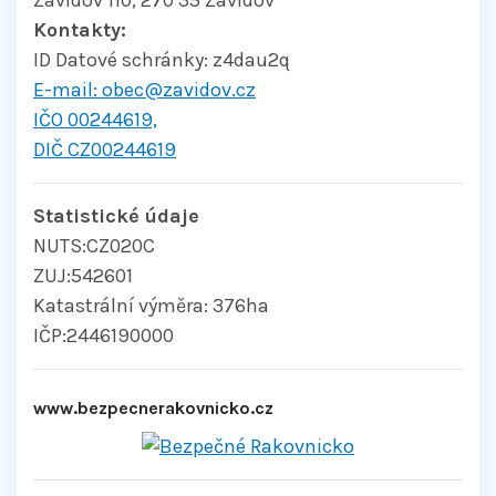
Zavidov 110, 270 35 Zavidov
Kontakty:
ID Datové schránky:
z4dau2q
E-mail:
obec@zavidov.cz
IČO 00244619,
DIČ CZ00244619
Statistické údaje
NUTS:CZ020C
ZUJ:542601
Katastrální výměra: 376ha
IČP:2446190000
www.bezpecnerakovnicko.cz