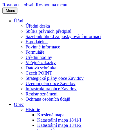
Rovnou na obsah
Rovnou na menu
Menu
Úřad
Úřední deska
Sbírka právních předpisů
Sazebník úhrad za poskytování informací
E-podatelna
Povinné informace
Formuláře
Úřední hodiny
Veřejné zakázky
Datová schránka
Czech POINT
Strategické plány obce Zavidov
Územní plán obce Zavidov
Infrastruktura obce Zavidov
Registr oznámení
Ochrana osobních údajů
Obec
Historie
Kreslená mapa
Katastrální mapa 1841⁄1
Katastrální mapa 1841⁄2