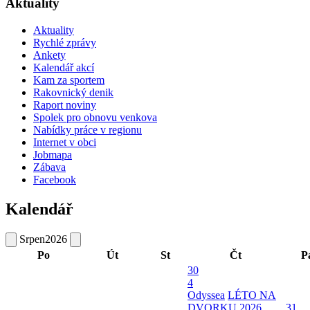
Aktuality
Aktuality
Rychlé zprávy
Ankety
Kalendář akcí
Kam za sportem
Rakovnický denik
Raport noviny
Spolek pro obnovu venkova
Nabídky práce v regionu
Internet v obci
Jobmapa
Zábava
Facebook
Kalendář
Srpen
2026
Po
Út
St
Čt
P
30
4
Odyssea
LÉTO NA
DVORKU 2026
31