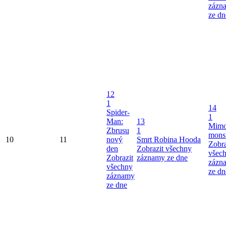
zázn
ze dn
12
1
14
Spider-
1
Man:
13
Mimo
Zbrusu
1
mons
10
11
nový
Smrt Robina Hooda
Zobra
den
Zobrazit všechny
všec
Zobrazit
záznamy ze dne
zázn
všechny
ze dn
záznamy
ze dne