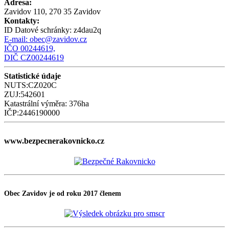
Adresa:
Zavidov 110, 270 35 Zavidov
Kontakty:
ID Datové schránky:
z4dau2q
E-mail:
obec@zavidov.cz
IČO 00244619,
DIČ CZ00244619
Statistické údaje
NUTS:CZ020C
ZUJ:542601
Katastrální výměra: 376ha
IČP:2446190000
www.bezpecnerakovnicko.cz
Obec Zavidov je od roku 2017 členem