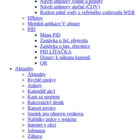
Návrh smlouvy vodné a přílohy
Návrh smlouvy stočné (ČOV)
Rozbor pitné vody z veřejného vodovodu WEB
Hřbitov
Mobilní aplikace V obraze
PID
Mapa PID
Zastávka u žel. přejezdu
Zastávka u has. zbrojnice
PID LÍTAČKA
Dotazy k nákupu kuponů
QR
Aktuality
Aktuality
Rychlé zprávy
Ankety
Kalendář akcí
Kam za sportem
Rakovnický denik
Raport noviny
Spolek pro obnovu venkova
Nabídky práce v regionu
Internet v obci
Jobmapa
Zábava