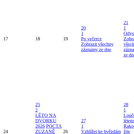
21
20
1
1
Odys
17
18
19
Po večerce
Zobra
Zobrazit všechny
všec
záznamy ze dne
zázn
ze dn
25
28
2
1
LÉTO NA
Louče
DVORKU
27
létem
2026
POCTA
1
Rako
24
ZUZANĚ
26
Vzhlížet ke hvězdám
žije