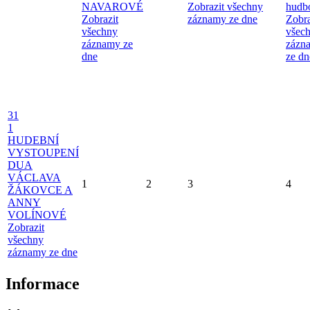
NAVAROVÉ
Zobrazit všechny
hudb
Zobrazit
záznamy ze dne
Zobra
všechny
všec
záznamy ze
zázn
dne
ze dn
31
1
HUDEBNÍ
VYSTOUPENÍ
DUA
VÁCLAVA
1
2
3
4
ŽÁKOVCE A
ANNY
VOLÍNOVÉ
Zobrazit
všechny
záznamy ze dne
Informace