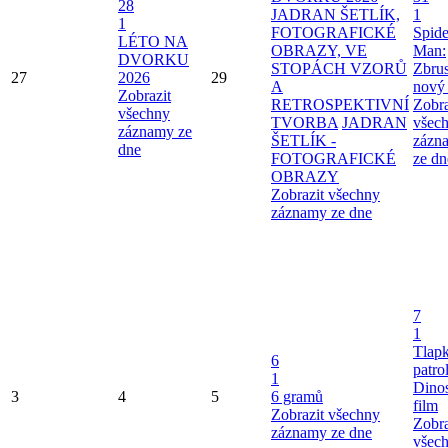
28
JADRAN ŠETLÍK,
1
1
FOTOGRAFICKÉ
Spide
LÉTO NA
OBRAZY, VE
Man:
DVORKU
STOPÁCH VZORŮ
Zbru
27
2026
29
A
nový
Zobrazit
RETROSPEKTIVNÍ
Zobra
všechny
TVORBA
JADRAN
všec
záznamy ze
ŠETLÍK -
zázn
dne
FOTOGRAFICKÉ
ze dn
OBRAZY
Zobrazit všechny
záznamy ze dne
7
1
Tlap
6
patro
1
Dinos
3
4
5
6 gramů
film
Zobrazit všechny
Zobra
záznamy ze dne
všec