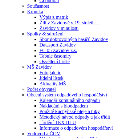
Geoportál
Současnost
Kronika
Výpis z matrik
Žili v Zavidově v 19. století….
Zavidov v minulosti
Spolky & sdružení
Sbor dobrovolných hasičů Zavidov
Datasport Zavidov
FC 05 Zavidov z.s.
Tabule časomíry
Osvětlení hřiště
MŠ Zavidov
Fotogalerie
Jídelní lístek
Aktuality MŠ
Počet obyvatel
Obecní systém odpadového hospodářství
Kalendář komunálního odpadu
Nakládání s bioodpadem
Použité kuchyňské oleje a tuky
Metodický návod odpady a jak třídit
Třídění TEXTILU
Informace o odpadovém hospodářství
Vodovod a ČOV