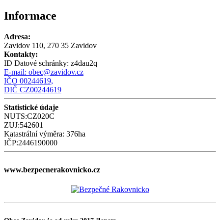
Informace
Adresa:
Zavidov 110, 270 35 Zavidov
Kontakty:
ID Datové schránky:
z4dau2q
E-mail:
obec@zavidov.cz
IČO 00244619,
DIČ CZ00244619
Statistické údaje
NUTS:CZ020C
ZUJ:542601
Katastrální výměra: 376ha
IČP:2446190000
www.bezpecnerakovnicko.cz