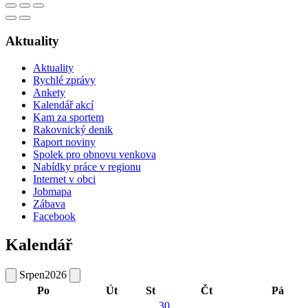
Aktuality
Aktuality
Rychlé zprávy
Ankety
Kalendář akcí
Kam za sportem
Rakovnický denik
Raport noviny
Spolek pro obnovu venkova
Nabídky práce v regionu
Internet v obci
Jobmapa
Zábava
Facebook
Kalendář
Srpen
2026
Po
Út
St
Čt
Pá
30