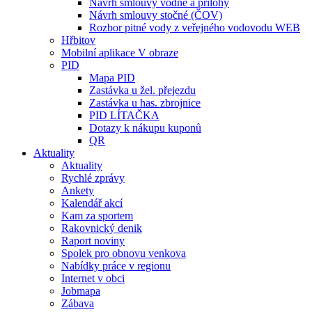
Návrh smlouvy vodné a přílohy
Návrh smlouvy stočné (ČOV)
Rozbor pitné vody z veřejného vodovodu WEB
Hřbitov
Mobilní aplikace V obraze
PID
Mapa PID
Zastávka u žel. přejezdu
Zastávka u has. zbrojnice
PID LÍTAČKA
Dotazy k nákupu kuponů
QR
Aktuality
Aktuality
Rychlé zprávy
Ankety
Kalendář akcí
Kam za sportem
Rakovnický denik
Raport noviny
Spolek pro obnovu venkova
Nabídky práce v regionu
Internet v obci
Jobmapa
Zábava