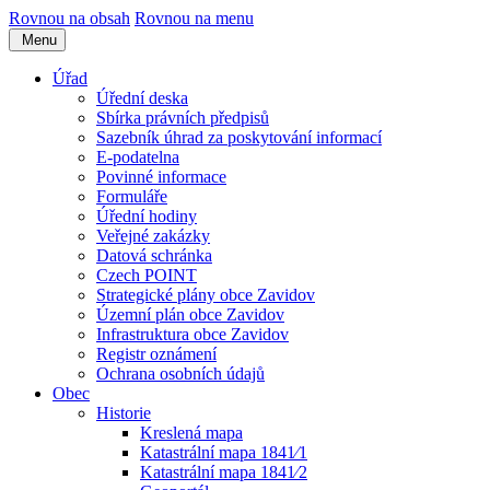
Rovnou na obsah
Rovnou na menu
Menu
Úřad
Úřední deska
Sbírka právních předpisů
Sazebník úhrad za poskytování informací
E-podatelna
Povinné informace
Formuláře
Úřední hodiny
Veřejné zakázky
Datová schránka
Czech POINT
Strategické plány obce Zavidov
Územní plán obce Zavidov
Infrastruktura obce Zavidov
Registr oznámení
Ochrana osobních údajů
Obec
Historie
Kreslená mapa
Katastrální mapa 1841⁄1
Katastrální mapa 1841⁄2