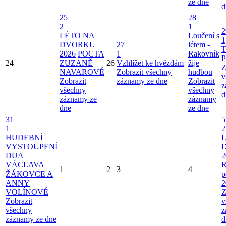
ze dne
d
25
28
2
1
2
LÉTO NA
Loučení s
1
DVORKU
27
létem -
T
2026
POCTA
1
Rakovník
P
24
ZUZANĚ
26
Vzhlížet ke hvězdám
žije
Z
NAVAROVÉ
Zobrazit všechny
hudbou
v
Zobrazit
záznamy ze dne
Zobrazit
z
všechny
všechny
d
záznamy ze
záznamy
dne
ze dne
31
5
1
2
HUDEBNÍ
VYSTOUPENÍ
DUA
2
VÁCLAVA
R
1
2
3
4
ŽÁKOVCE A
p
ANNY
2
VOLÍNOVÉ
Z
Zobrazit
v
všechny
z
záznamy ze dne
d