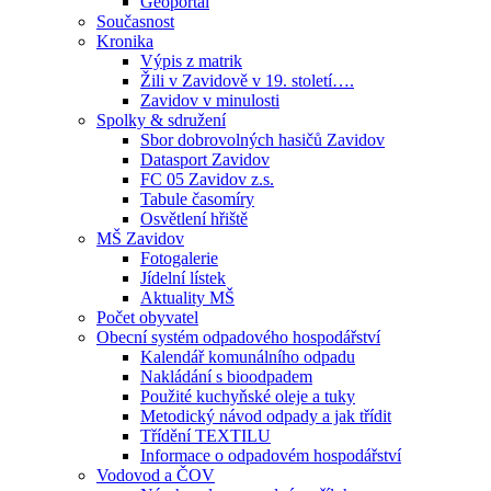
Geoportál
Současnost
Kronika
Výpis z matrik
Žili v Zavidově v 19. století….
Zavidov v minulosti
Spolky & sdružení
Sbor dobrovolných hasičů Zavidov
Datasport Zavidov
FC 05 Zavidov z.s.
Tabule časomíry
Osvětlení hřiště
MŠ Zavidov
Fotogalerie
Jídelní lístek
Aktuality MŠ
Počet obyvatel
Obecní systém odpadového hospodářství
Kalendář komunálního odpadu
Nakládání s bioodpadem
Použité kuchyňské oleje a tuky
Metodický návod odpady a jak třídit
Třídění TEXTILU
Informace o odpadovém hospodářství
Vodovod a ČOV