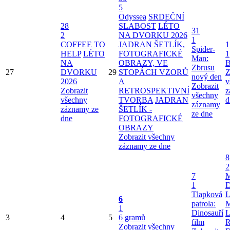
5
Odyssea
SRDEČNÍ
28
SLABOST
LÉTO
31
2
NA DVORKU 2026
1
COFFEE TO
JADRAN ŠETLÍK,
1
Spider-
HELP
LÉTO
FOTOGRAFICKÉ
1
Man:
NA
OBRAZY, VE
B
Zbrusu
27
DVORKU
29
STOPÁCH VZORŮ
Z
nový den
2026
A
v
Zobrazit
Zobrazit
RETROSPEKTIVNÍ
z
všechny
všechny
TVORBA
JADRAN
d
záznamy
záznamy ze
ŠETLÍK -
ze dne
dne
FOTOGRAFICKÉ
OBRAZY
Zobrazit všechny
záznamy ze dne
8
2
7
1
D
Tlapková
6
patrola:
1
Dinosauří
3
4
5
6 gramů
film
Zobrazit všechny