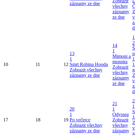
Zobrazit
D
záznamy ze dne
všechny
Č
záznamy
Z
ze dne
v
z
d
1
2
14
Š
1
13
p
Mimoni a
1
1
monstra
10
11
12
Smrt Robina Hooda
1
Zobrazit
Zobrazit všechny
g
všechny
záznamy ze dne
Z
záznamy
v
ze dne
z
d
2
21
1
20
1
1
Odyssea
J
17
18
19
Po večerce
Zobrazit
Z
Zobrazit všechny
všechny
v
záznamy ze dne
záznamy
z