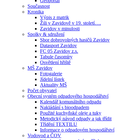
Geoportál
Současnost
Kronika
Výpis z matrik
Žili v Zavidově v 19. století….
Zavidov v minulosti
Spolky & sdružení
Sbor dobrovolných hasičů Zavidov
Datasport Zavidov
FC 05 Zavidov z.s.
Tabule časomíry
Osvětlení hřiště
MŠ Zavidov
Fotogalerie
Jídelní lístek
Aktuality MŠ
Počet obyvatel
Obecní systém odpadového hospodářství
Kalendář komunálního odpadu
Nakládání s bioodpadem
Použité kuchyňské oleje a tuky
Metodický návod odpady a jak třídit
Třídění TEXTILU
Informace o odpadovém hospodářství
Vodovod a ČOV