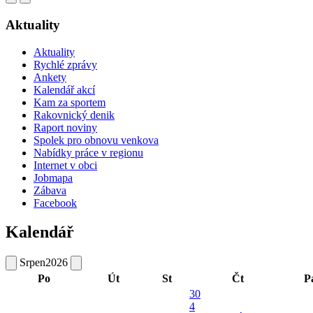
Aktuality
Aktuality
Rychlé zprávy
Ankety
Kalendář akcí
Kam za sportem
Rakovnický denik
Raport noviny
Spolek pro obnovu venkova
Nabídky práce v regionu
Internet v obci
Jobmapa
Zábava
Facebook
Kalendář
Srpen
2026
Po
Út
St
Čt
P
30
4