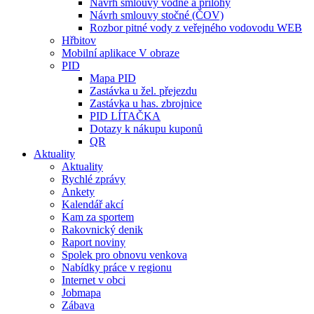
Návrh smlouvy vodné a přílohy
Návrh smlouvy stočné (ČOV)
Rozbor pitné vody z veřejného vodovodu WEB
Hřbitov
Mobilní aplikace V obraze
PID
Mapa PID
Zastávka u žel. přejezdu
Zastávka u has. zbrojnice
PID LÍTAČKA
Dotazy k nákupu kuponů
QR
Aktuality
Aktuality
Rychlé zprávy
Ankety
Kalendář akcí
Kam za sportem
Rakovnický denik
Raport noviny
Spolek pro obnovu venkova
Nabídky práce v regionu
Internet v obci
Jobmapa
Zábava