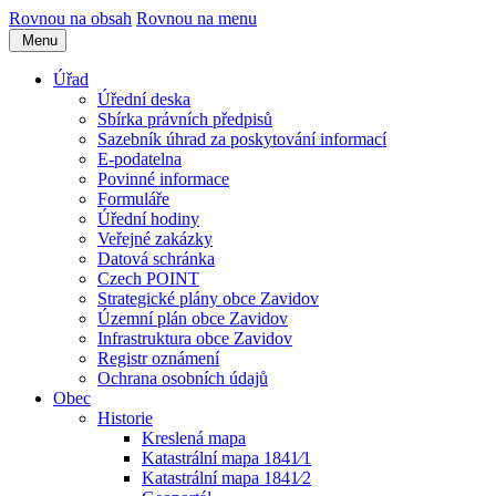
Rovnou na obsah
Rovnou na menu
Menu
Úřad
Úřední deska
Sbírka právních předpisů
Sazebník úhrad za poskytování informací
E-podatelna
Povinné informace
Formuláře
Úřední hodiny
Veřejné zakázky
Datová schránka
Czech POINT
Strategické plány obce Zavidov
Územní plán obce Zavidov
Infrastruktura obce Zavidov
Registr oznámení
Ochrana osobních údajů
Obec
Historie
Kreslená mapa
Katastrální mapa 1841⁄1
Katastrální mapa 1841⁄2