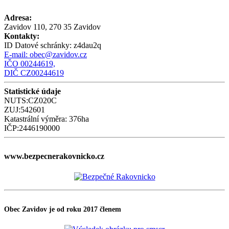
Adresa:
Zavidov 110, 270 35 Zavidov
Kontakty:
ID Datové schránky:
z4dau2q
E-mail:
obec@zavidov.cz
IČO 00244619,
DIČ CZ00244619
Statistické údaje
NUTS:CZ020C
ZUJ:542601
Katastrální výměra: 376ha
IČP:2446190000
www.bezpecnerakovnicko.cz
Obec Zavidov je od roku 2017 členem