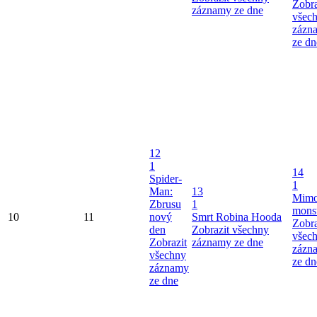
Zobra
záznamy ze dne
všec
zázn
ze dn
12
1
14
Spider-
1
Man:
13
Mimo
Zbrusu
1
mons
10
11
nový
Smrt Robina Hooda
Zobra
den
Zobrazit všechny
všec
Zobrazit
záznamy ze dne
zázn
všechny
ze dn
záznamy
ze dne