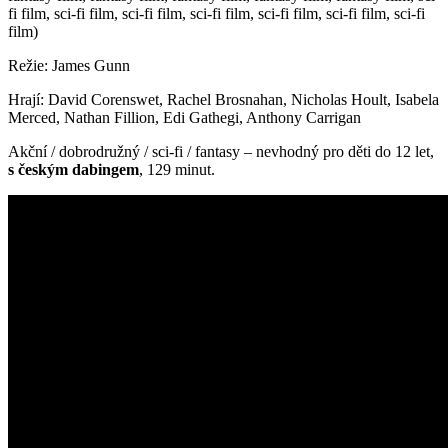
fi film, sci-fi film, sci-fi film, sci-fi film, sci-fi film, sci-fi film, sci-fi
film)
Režie: James Gunn
Hrají: David Corenswet, Rachel Brosnahan, Nicholas Hoult, Isabela
Merced, Nathan Fillion, Edi Gathegi, Anthony Carrigan
Akční / dobrodružný / sci-fi / fantasy – nevhodný pro děti do 12 let,
s českým dabingem
, 129 minut.