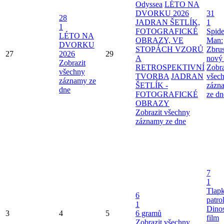
Odyssea
LÉTO NA
DVORKU 2026
31
28
JADRAN ŠETLÍK,
1
1
FOTOGRAFICKÉ
Spide
LÉTO NA
OBRAZY, VE
Man:
DVORKU
STOPÁCH VZORŮ
Zbru
27
2026
29
A
nový
Zobrazit
RETROSPEKTIVNÍ
Zobra
všechny
TVORBA
JADRAN
všec
záznamy ze
ŠETLÍK -
zázn
dne
FOTOGRAFICKÉ
ze dn
OBRAZY
Zobrazit všechny
záznamy ze dne
7
1
Tlap
6
patro
1
Dinos
3
4
5
6 gramů
film
Zobrazit všechny