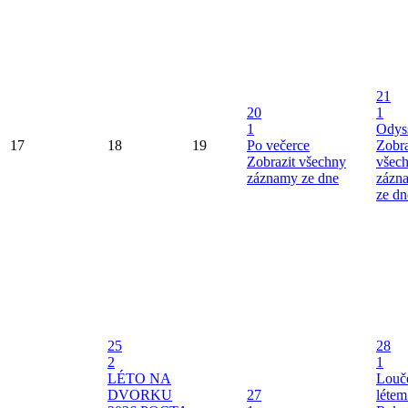
21
20
1
1
Odys
17
18
19
Po večerce
Zobra
Zobrazit všechny
všec
záznamy ze dne
zázn
ze dn
25
28
2
1
LÉTO NA
Louče
DVORKU
27
létem