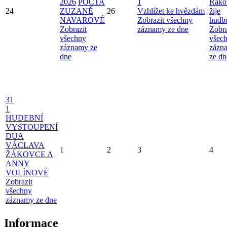
2026
POCTA
1
Rako
24
ZUZANĚ
26
Vzhlížet ke hvězdám
žije
NAVAROVÉ
Zobrazit všechny
hudb
Zobrazit
záznamy ze dne
Zobra
všechny
všec
záznamy ze
zázn
dne
ze dn
31
1
HUDEBNÍ
VYSTOUPENÍ
DUA
VÁCLAVA
1
2
3
4
ŽÁKOVCE A
ANNY
VOLÍNOVÉ
Zobrazit
všechny
záznamy ze dne
Informace