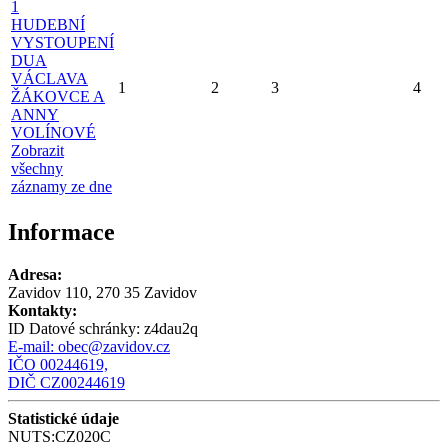
1
HUDEBNÍ
VYSTOUPENÍ
DUA
VÁCLAVA
1
2
3
4
ŽÁKOVCE A
ANNY
VOLÍNOVÉ
Zobrazit
všechny
záznamy ze dne
Informace
Adresa:
Zavidov 110, 270 35 Zavidov
Kontakty:
ID Datové schránky:
z4dau2q
E-mail:
obec@zavidov.cz
IČO 00244619,
DIČ CZ00244619
Statistické údaje
NUTS:CZ020C