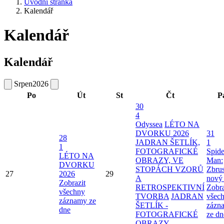
Úvodní stránka
Kalendář
Kalendář
Kalendář
Srpen
2026
Po
Út
St
Čt
P
30
4
Odyssea
LÉTO NA
DVORKU 2026
31
28
JADRAN ŠETLÍK,
1
1
FOTOGRAFICKÉ
Spide
LÉTO NA
OBRAZY, VE
Man:
DVORKU
STOPÁCH VZORŮ
Zbru
27
2026
29
A
nový
Zobrazit
RETROSPEKTIVNÍ
Zobra
všechny
TVORBA
JADRAN
všec
záznamy ze
ŠETLÍK -
zázn
dne
FOTOGRAFICKÉ
ze dn
OBRAZY