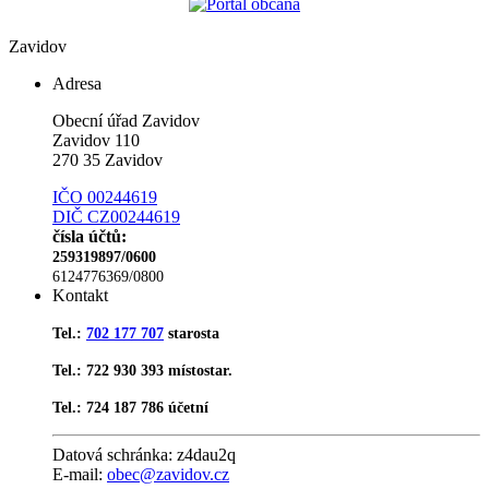
Zavidov
Adresa
Obecní úřad Zavidov
Zavidov 110
270 35 Zavidov
IČO 00244619
DIČ CZ00244619
čísla účtů:
259319897/0600
6124776369/0800
Kontakt
Tel.:
702 177 707
starosta
Tel.: 722 930 393 místostar.
Tel.: 724 187 786 účetní
Datová schránka:
z4dau2q
E-mail:
obec@zavidov.cz