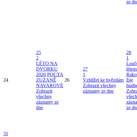
ze dn
25
28
2
1
LÉTO NA
Louče
DVORKU
27
létem
2026
POCTA
1
Rako
24
ZUZANĚ
26
Vzhlížet ke hvězdám
žije
NAVAROVÉ
Zobrazit všechny
hudb
Zobrazit
záznamy ze dne
Zobra
všechny
všec
záznamy ze
zázn
dne
ze dn
31