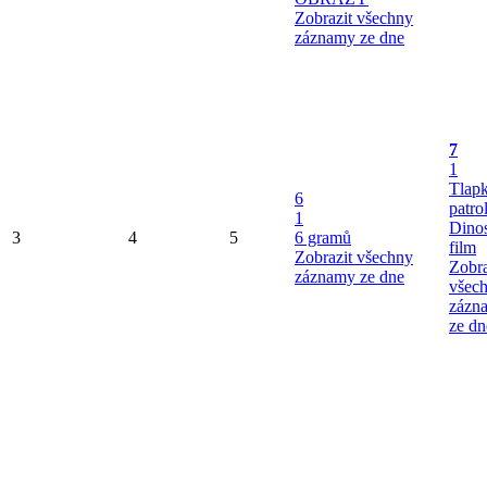
Zobrazit všechny
záznamy ze dne
7
1
Tlap
6
patro
1
Dinos
3
4
5
6 gramů
film
Zobrazit všechny
Zobra
záznamy ze dne
všec
zázn
ze dn