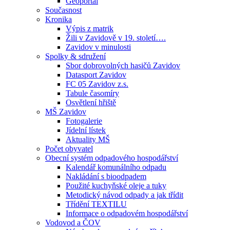
Geoportál
Současnost
Kronika
Výpis z matrik
Žili v Zavidově v 19. století….
Zavidov v minulosti
Spolky & sdružení
Sbor dobrovolných hasičů Zavidov
Datasport Zavidov
FC 05 Zavidov z.s.
Tabule časomíry
Osvětlení hřiště
MŠ Zavidov
Fotogalerie
Jídelní lístek
Aktuality MŠ
Počet obyvatel
Obecní systém odpadového hospodářství
Kalendář komunálního odpadu
Nakládání s bioodpadem
Použité kuchyňské oleje a tuky
Metodický návod odpady a jak třídit
Třídění TEXTILU
Informace o odpadovém hospodářství
Vodovod a ČOV