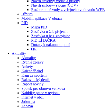
Návrh smlouvy vodné a přílohy
Návrh smlouvy stočné (ČOV)
Rozbor pitné vody z veřejného vodovodu WEB
Hřbitov
Mobilní aplikace V obraze
PID
Mapa PID
Zastávka u žel. přejezdu
Zastávka u has. zbrojnice
PID LÍTAČKA
Dotazy k nákupu kuponů
QR
Aktuality
Aktuality
Rychlé zprávy
Ankety
Kalendář akcí
Kam za sportem
Rakovnický denik
Raport noviny
Spolek pro obnovu venkova
Nabídky práce v regionu
Internet v obci
Jobmapa
Zábava