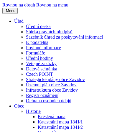
Rovnou na obsah
Rovnou na menu
Menu
Úřad
Úřední deska
Sbírka právních předpisů
Sazebník úhrad za poskytování informací
E-podatelna
Povinné informace
Formuláře
Úřední hodiny
Veřejné zakázky
Datová schránka
Czech POINT
Strategické plány obce Zavidov
Územní plán obce Zavidov
Infrastruktura obce Zavidov
Registr oznámení
Ochrana osobních údajů
Obec
Historie
Kreslená mapa
Katastrální mapa 1841⁄1
Katastrální mapa 1841⁄2