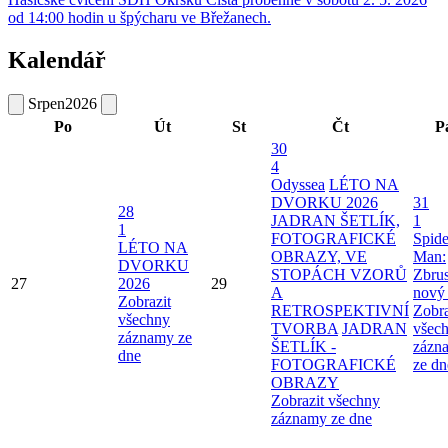
od 14:00 hodin u špýcharu ve Břežanech.
Kalendář
Srpen
2026
Po
Út
St
Čt
P
30
4
Odyssea
LÉTO NA
DVORKU 2026
31
28
JADRAN ŠETLÍK,
1
1
FOTOGRAFICKÉ
Spide
LÉTO NA
OBRAZY, VE
Man:
DVORKU
STOPÁCH VZORŮ
Zbru
27
2026
29
A
nový
Zobrazit
RETROSPEKTIVNÍ
Zobra
všechny
TVORBA
JADRAN
všec
záznamy ze
ŠETLÍK -
zázn
dne
FOTOGRAFICKÉ
ze dn
OBRAZY
Zobrazit všechny
záznamy ze dne