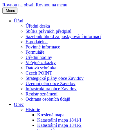
Rovnou na obsah
Rovnou na menu
Menu
Úřad
Úřední deska
Sbírka právních předpisů
Sazebník úhrad za poskytování informací
E-podatelna
Povinné informace
Formuláře
Úřední hodiny
Veřejné zakázky
Datová schránka
Czech POINT
Strategické plány obce Zavidov
Územní plán obce Zavidov
Infrastruktura obce Zavidov
Registr oznámení
Ochrana osobních údajů
Obec
Historie
Kreslená mapa
Katastrální mapa 1841⁄1
Katastrální mapa 1841⁄2