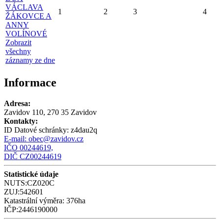
VÁCLAVA
1
2
3
4
ŽÁKOVCE A
ANNY
VOLÍNOVÉ
Zobrazit
všechny
záznamy ze dne
Informace
Adresa:
Zavidov 110, 270 35 Zavidov
Kontakty:
ID Datové schránky:
z4dau2q
E-mail:
obec@zavidov.cz
IČO 00244619,
DIČ CZ00244619
Statistické údaje
NUTS:CZ020C
ZUJ:542601
Katastrální výměra: 376ha
IČP:2446190000