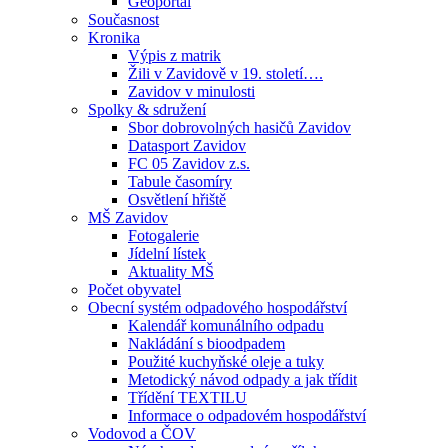
Geoportál
Současnost
Kronika
Výpis z matrik
Žili v Zavidově v 19. století….
Zavidov v minulosti
Spolky & sdružení
Sbor dobrovolných hasičů Zavidov
Datasport Zavidov
FC 05 Zavidov z.s.
Tabule časomíry
Osvětlení hřiště
MŠ Zavidov
Fotogalerie
Jídelní lístek
Aktuality MŠ
Počet obyvatel
Obecní systém odpadového hospodářství
Kalendář komunálního odpadu
Nakládání s bioodpadem
Použité kuchyňské oleje a tuky
Metodický návod odpady a jak třídit
Třídění TEXTILU
Informace o odpadovém hospodářství
Vodovod a ČOV