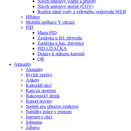
Návrh smlouvy vodné a přílohy
Návrh smlouvy stočné (ČOV)
Rozbor pitné vody z veřejného vodovodu WEB
Hřbitov
Mobilní aplikace V obraze
PID
Mapa PID
Zastávka u žel. přejezdu
Zastávka u has. zbrojnice
PID LÍTAČKA
Dotazy k nákupu kuponů
QR
Aktuality
Aktuality
Rychlé zprávy
Ankety
Kalendář akcí
Kam za sportem
Rakovnický denik
Raport noviny
Spolek pro obnovu venkova
Nabídky práce v regionu
Internet v obci
Jobmapa
Zábava