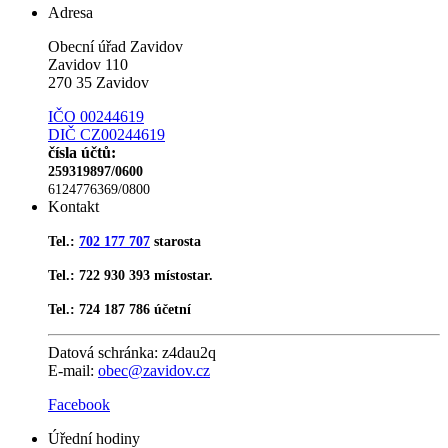
Adresa
Obecní úřad Zavidov
Zavidov 110
270 35 Zavidov
IČO 00244619
DIČ CZ00244619
čísla účtů:
259319897/0600
6124776369/0800
Kontakt
Tel.:
702 177 707
starosta
Tel.: 722 930 393 místostar.
Tel.: 724 187 786 účetní
Datová schránka:
z4dau2q
E-mail:
obec@zavidov.cz
Facebook
Úřední hodiny