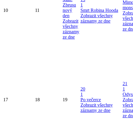
Mimo
Zbrusu
1
mons
10
11
nový
Smrt Robina Hooda
Zobra
den
Zobrazit všechny
všec
Zobrazit
záznamy ze dne
zázn
všechny
ze dn
záznamy
ze dne
21
20
1
1
Odys
17
18
19
Po večerce
Zobra
Zobrazit všechny
všec
záznamy ze dne
zázn
ze dn