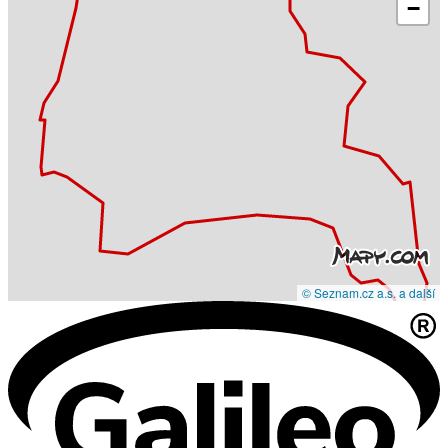
−
© Seznam.cz a.s. a další