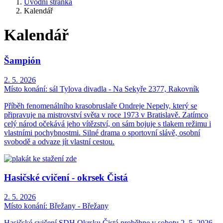
Úvodní stránka
Kalendář
Kalendář
Šampión
2. 5. 2026
Místo konání:
sál Tylova divadla - Na Sekyře 2377, Rakovník
Příběh fenomenálního krasobruslaře Ondreje Nepely, který se
připravuje na mistrovství světa v roce 1973 v Bratislavě. Zatímco
celý národ očekává jeho vítězství, on sám bojuje s tlakem režimu i
vlastními pochybnostmi. Silné drama o sportovní slávě, osobní
svobodě a odvaze jít vlastní cestou.
Hasičské cvičení - okrsek Čistá
2. 5. 2026
Místo konání:
Břežany - Břežany
Hasičské cvičení SDH Okrsku Čistá proběhne v sobotu 2. 5. 2026