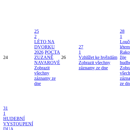
25
28
2
1
LÉTO NA
Louče
DVORKU
27
létem
2026
POCTA
1
Rako
24
ZUZANĚ
26
Vzhlížet ke hvězdám
žije
NAVAROVÉ
Zobrazit všechny
hudb
Zobrazit
záznamy ze dne
Zobra
všechny
všec
záznamy ze
zázn
dne
ze dn
31
1
HUDEBNÍ
VYSTOUPENÍ
DUA