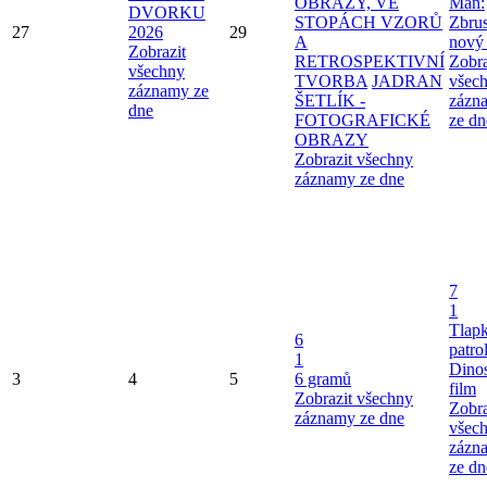
OBRAZY, VE
Man:
DVORKU
STOPÁCH VZORŮ
Zbru
27
2026
29
A
nový
Zobrazit
RETROSPEKTIVNÍ
Zobra
všechny
TVORBA
JADRAN
všec
záznamy ze
ŠETLÍK -
zázn
dne
FOTOGRAFICKÉ
ze dn
OBRAZY
Zobrazit všechny
záznamy ze dne
7
1
Tlap
6
patro
1
Dinos
3
4
5
6 gramů
film
Zobrazit všechny
Zobra
záznamy ze dne
všec
zázn
ze dn