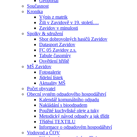
Geoportál
Současnost
Kronika
Výpis z matrik
Žili v Zavidově v 19. století….
Zavidov v minulosti
Spolky & sdružení
Sbor dobrovolných hasičů Zavidov
Datasport Zavidov
FC 05 Zavidov z.s.
Tabule časomíry
Osvětlení hřiště
MŠ Zavidov
Fotogalerie
Jídelní lístek
Aktuality MŠ
Počet obyvatel
Obecní systém odpadového hospodářství
Kalendář komunálního odpadu
Nakládání s bioodpadem
Použité kuchyňské oleje a tuky
Metodický návod odpady a jak třídit
Třídění TEXTILU
Informace o odpadovém hospodářství
Vodovod a ČOV