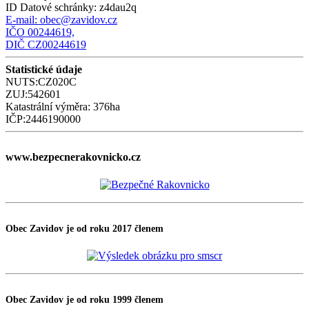
ID Datové schránky:
z4dau2q
E-mail:
obec@zavidov.cz
IČO 00244619,
DIČ CZ00244619
Statistické údaje
NUTS:CZ020C
ZUJ:542601
Katastrální výměra: 376ha
IČP:2446190000
www.bezpecnerakovnicko.cz
Obec Zavidov je od roku 2017 členem
Obec Zavidov je od roku 1999 členem