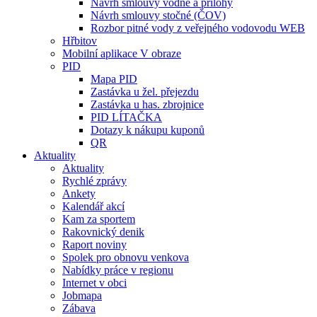
Návrh smlouvy vodné a přílohy
Návrh smlouvy stočné (ČOV)
Rozbor pitné vody z veřejného vodovodu WEB
Hřbitov
Mobilní aplikace V obraze
PID
Mapa PID
Zastávka u žel. přejezdu
Zastávka u has. zbrojnice
PID LÍTAČKA
Dotazy k nákupu kuponů
QR
Aktuality
Aktuality
Rychlé zprávy
Ankety
Kalendář akcí
Kam za sportem
Rakovnický denik
Raport noviny
Spolek pro obnovu venkova
Nabídky práce v regionu
Internet v obci
Jobmapa
Zábava