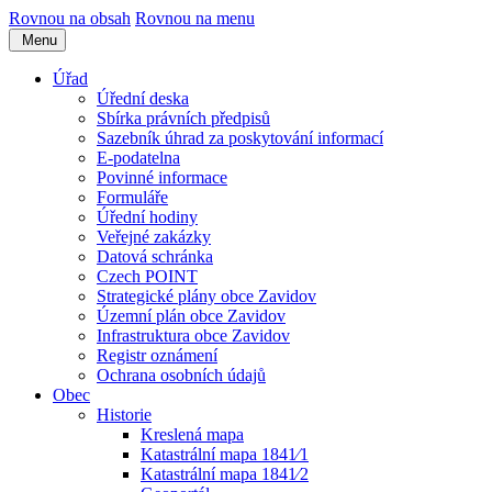
Rovnou na obsah
Rovnou na menu
Menu
Úřad
Úřední deska
Sbírka právních předpisů
Sazebník úhrad za poskytování informací
E-podatelna
Povinné informace
Formuláře
Úřední hodiny
Veřejné zakázky
Datová schránka
Czech POINT
Strategické plány obce Zavidov
Územní plán obce Zavidov
Infrastruktura obce Zavidov
Registr oznámení
Ochrana osobních údajů
Obec
Historie
Kreslená mapa
Katastrální mapa 1841⁄1
Katastrální mapa 1841⁄2