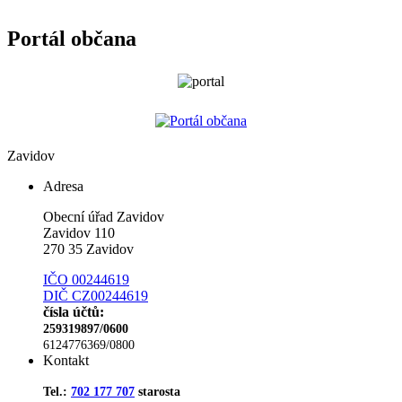
Portál občana
Zavidov
Adresa
Obecní úřad Zavidov
Zavidov 110
270 35 Zavidov
IČO 00244619
DIČ CZ00244619
čísla účtů:
259319897/0600
6124776369/0800
Kontakt
Tel.:
702 177 707
starosta