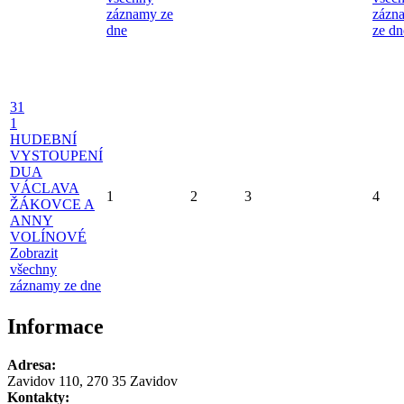
záznamy ze
zázn
dne
ze dn
31
1
HUDEBNÍ
VYSTOUPENÍ
DUA
VÁCLAVA
1
2
3
4
ŽÁKOVCE A
ANNY
VOLÍNOVÉ
Zobrazit
všechny
záznamy ze dne
Informace
Adresa:
Zavidov 110, 270 35 Zavidov
Kontakty: