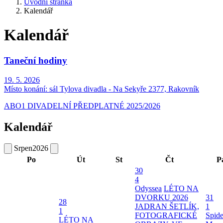
Úvodní stránka
Kalendář
Kalendář
Taneční hodiny
19. 5. 2026
Místo konání:
sál Tylova divadla - Na Sekyře 2377, Rakovník
ABO1 DIVADELNÍ PŘEDPLATNÉ 2025/2026
Kalendář
Srpen
2026
Po
Út
St
Čt
P
30
4
Odyssea
LÉTO NA
DVORKU 2026
31
28
JADRAN ŠETLÍK,
1
1
FOTOGRAFICKÉ
Spide
LÉTO NA