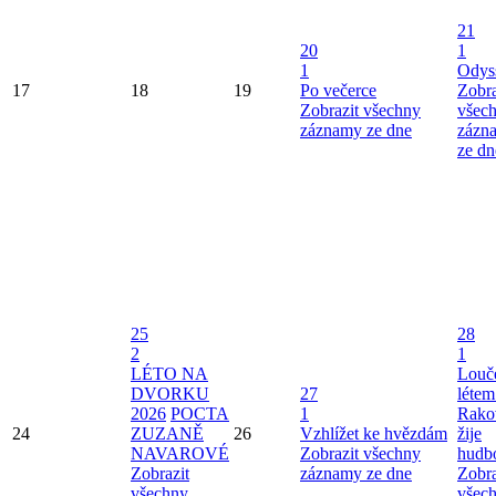
21
20
1
1
Odys
17
18
19
Po večerce
Zobra
Zobrazit všechny
všec
záznamy ze dne
zázn
ze dn
25
28
2
1
LÉTO NA
Louče
DVORKU
27
létem
2026
POCTA
1
Rako
24
ZUZANĚ
26
Vzhlížet ke hvězdám
žije
NAVAROVÉ
Zobrazit všechny
hudb
Zobrazit
záznamy ze dne
Zobra
všechny
všec