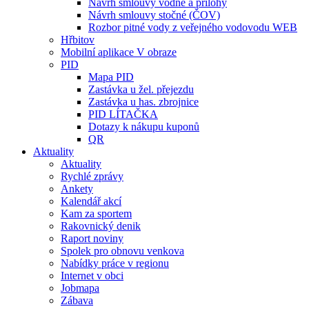
Návrh smlouvy vodné a přílohy
Návrh smlouvy stočné (ČOV)
Rozbor pitné vody z veřejného vodovodu WEB
Hřbitov
Mobilní aplikace V obraze
PID
Mapa PID
Zastávka u žel. přejezdu
Zastávka u has. zbrojnice
PID LÍTAČKA
Dotazy k nákupu kuponů
QR
Aktuality
Aktuality
Rychlé zprávy
Ankety
Kalendář akcí
Kam za sportem
Rakovnický denik
Raport noviny
Spolek pro obnovu venkova
Nabídky práce v regionu
Internet v obci
Jobmapa
Zábava