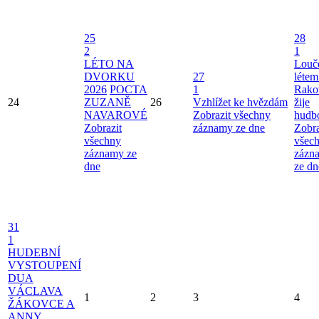
25
28
2
1
LÉTO NA
Louče
DVORKU
27
létem
2026
POCTA
1
Rako
24
ZUZANĚ
26
Vzhlížet ke hvězdám
žije
NAVAROVÉ
Zobrazit všechny
hudb
Zobrazit
záznamy ze dne
Zobra
všechny
všec
záznamy ze
zázn
dne
ze dn
31
1
HUDEBNÍ
VYSTOUPENÍ
DUA
VÁCLAVA
1
2
3
4
ŽÁKOVCE A
ANNY