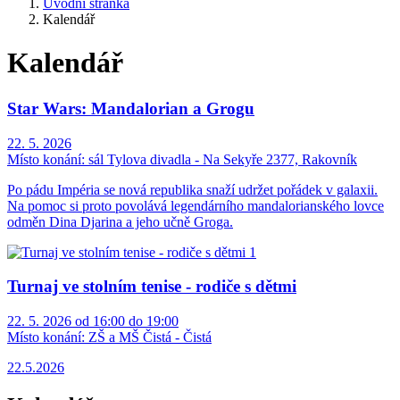
Úvodní stránka
Kalendář
Kalendář
Star Wars: Mandalorian a Grogu
22. 5. 2026
Místo konání:
sál Tylova divadla - Na Sekyře 2377, Rakovník
Po pádu Impéria se nová republika snaží udržet pořádek v galaxii.
Na pomoc si proto povolává legendárního mandalorianského lovce
odměn Dina Djarina a jeho učně Groga.
Turnaj ve stolním tenise - rodiče s dětmi
22. 5. 2026 od 16:00 do 19:00
Místo konání:
ZŠ a MŠ Čistá - Čistá
22.5.2026