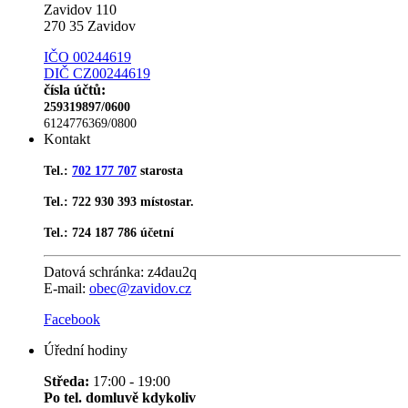
Zavidov 110
270 35 Zavidov
IČO 00244619
DIČ CZ00244619
čísla účtů:
259319897/0600
6124776369/0800
Kontakt
Tel.:
702 177 707
starosta
Tel.: 722 930 393 místostar.
Tel.: 724 187 786 účetní
Datová schránka:
z4dau2q
E-mail:
obec@zavidov.cz
Facebook
Úřední hodiny
Středa:
17:00 - 19:00
Po tel. domluvě kdykoliv