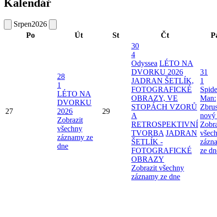
Kalendář
Srpen
2026
Po
Út
St
Čt
P
30
4
Odyssea
LÉTO NA
DVORKU 2026
31
28
JADRAN ŠETLÍK,
1
1
FOTOGRAFICKÉ
Spide
LÉTO NA
OBRAZY, VE
Man:
DVORKU
STOPÁCH VZORŮ
Zbru
27
2026
29
A
nový
Zobrazit
RETROSPEKTIVNÍ
Zobra
všechny
TVORBA
JADRAN
všec
záznamy ze
ŠETLÍK -
zázn
dne
FOTOGRAFICKÉ
ze dn
OBRAZY
Zobrazit všechny
záznamy ze dne