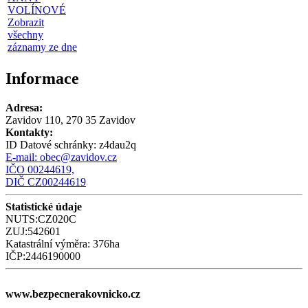
VOLÍNOVÉ
Zobrazit
všechny
záznamy ze dne
Informace
Adresa:
Zavidov 110, 270 35 Zavidov
Kontakty:
ID Datové schránky:
z4dau2q
E-mail:
obec@zavidov.cz
IČO 00244619,
DIČ CZ00244619
Statistické údaje
NUTS:CZ020C
ZUJ:542601
Katastrální výměra: 376ha
IČP:2446190000
www.bezpecnerakovnicko.cz