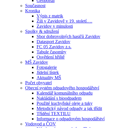
Geoportál
Současnost
Kronika
Výpis z matrik
Žili v Zavidově v 19. století….
Zavidov v minulosti
Spolky & sdružení
Sbor dobrovolných hasičů Zavidov
Datasport Zavidov
FC 05 Zavidov z.s.
Tabule časomíry
Osvětlení hřiště
MŠ Zavidov
Fotogalerie
Jídelní lístek
Aktuality MŠ
Počet obyvatel
Obecní systém odpadového hospodářství
Kalendář komunálního odpadu
Nakládání s bioodpadem
Použité kuchyňské oleje a tuky
Metodický návod odpady a jak třídit
Třídění TEXTILU
Informace o odpadovém hospodářství
Vodovod a ČOV