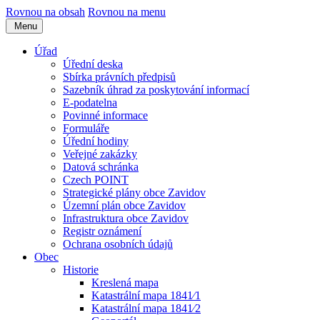
Rovnou na obsah
Rovnou na menu
Menu
Úřad
Úřední deska
Sbírka právních předpisů
Sazebník úhrad za poskytování informací
E-podatelna
Povinné informace
Formuláře
Úřední hodiny
Veřejné zakázky
Datová schránka
Czech POINT
Strategické plány obce Zavidov
Územní plán obce Zavidov
Infrastruktura obce Zavidov
Registr oznámení
Ochrana osobních údajů
Obec
Historie
Kreslená mapa
Katastrální mapa 1841⁄1
Katastrální mapa 1841⁄2