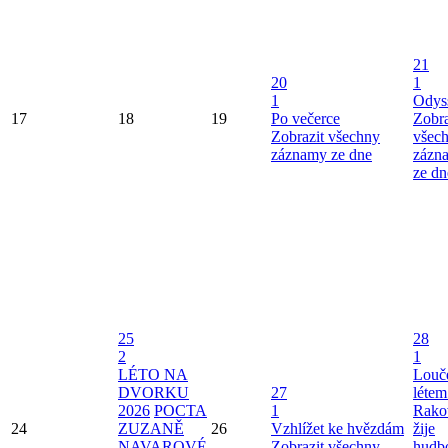
21
20
1
1
Odys
17
18
19
Po večerce
Zobra
Zobrazit všechny
všec
záznamy ze dne
zázn
ze dn
25
28
2
1
LÉTO NA
Louče
DVORKU
27
létem
2026
POCTA
1
Rako
24
ZUZANĚ
26
Vzhlížet ke hvězdám
žije
NAVAROVÉ
Zobrazit všechny
hudb