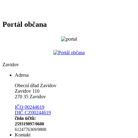
Portál občana
Zavidov
Adresa
Obecní úřad Zavidov
Zavidov 110
270 35 Zavidov
IČO 00244619
DIČ CZ00244619
čísla účtů:
259319897/0600
6124776369/0800
Kontakt