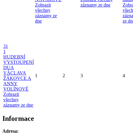
Zobrazit
záznamy ze dne
Zobra
všechny
všec
záznamy ze
zázn
dne
ze dn
31
1
HUDEBNÍ
VYSTOUPENÍ
DUA
VÁCLAVA
1
2
3
4
ŽÁKOVCE A
ANNY
VOLÍNOVÉ
Zobrazit
všechny
záznamy ze dne
Informace
Adresa: