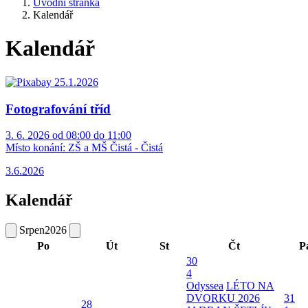
Úvodní stránka
Kalendář
Kalendář
Fotografování tříd
3. 6. 2026 od 08:00 do 11:00
Místo konání:
ZŠ a MŠ Čistá - Čistá
3.6.2026
Kalendář
Srpen
2026
Po
Út
St
Čt
P
30
4
Odyssea
LÉTO NA
DVORKU 2026
31
28