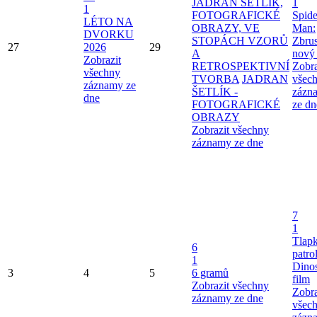
JADRAN ŠETLÍK,
1
1
FOTOGRAFICKÉ
Spide
LÉTO NA
OBRAZY, VE
Man:
DVORKU
STOPÁCH VZORŮ
Zbru
27
2026
29
A
nový
Zobrazit
RETROSPEKTIVNÍ
Zobra
všechny
TVORBA
JADRAN
všec
záznamy ze
ŠETLÍK -
zázn
dne
FOTOGRAFICKÉ
ze dn
OBRAZY
Zobrazit všechny
záznamy ze dne
7
1
Tlap
6
patro
1
Dinos
3
4
5
6 gramů
film
Zobrazit všechny
Zobra
záznamy ze dne
všec