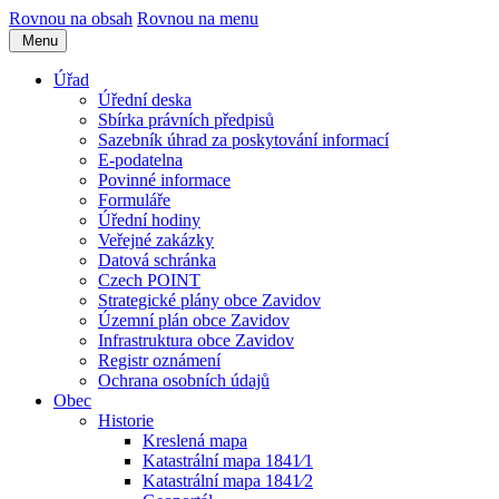
Rovnou na obsah
Rovnou na menu
Menu
Úřad
Úřední deska
Sbírka právních předpisů
Sazebník úhrad za poskytování informací
E-podatelna
Povinné informace
Formuláře
Úřední hodiny
Veřejné zakázky
Datová schránka
Czech POINT
Strategické plány obce Zavidov
Územní plán obce Zavidov
Infrastruktura obce Zavidov
Registr oznámení
Ochrana osobních údajů
Obec
Historie
Kreslená mapa
Katastrální mapa 1841⁄1
Katastrální mapa 1841⁄2