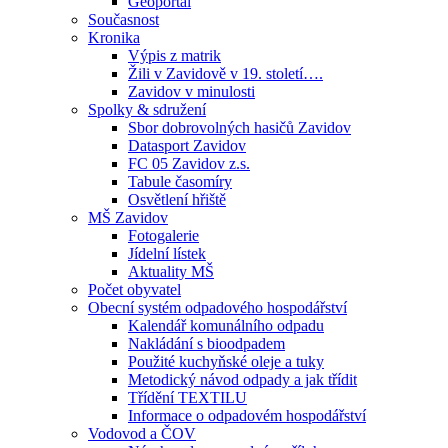
Geoportál
Současnost
Kronika
Výpis z matrik
Žili v Zavidově v 19. století….
Zavidov v minulosti
Spolky & sdružení
Sbor dobrovolných hasičů Zavidov
Datasport Zavidov
FC 05 Zavidov z.s.
Tabule časomíry
Osvětlení hřiště
MŠ Zavidov
Fotogalerie
Jídelní lístek
Aktuality MŠ
Počet obyvatel
Obecní systém odpadového hospodářství
Kalendář komunálního odpadu
Nakládání s bioodpadem
Použité kuchyňské oleje a tuky
Metodický návod odpady a jak třídit
Třídění TEXTILU
Informace o odpadovém hospodářství
Vodovod a ČOV