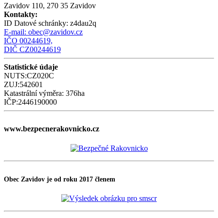
Zavidov 110, 270 35 Zavidov
Kontakty:
ID Datové schránky:
z4dau2q
E-mail:
obec@zavidov.cz
IČO 00244619,
DIČ CZ00244619
Statistické údaje
NUTS:CZ020C
ZUJ:542601
Katastrální výměra: 376ha
IČP:2446190000
www.bezpecnerakovnicko.cz
Obec Zavidov je od roku 2017 členem