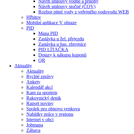
Návrh smlouvy vodné a přílohy
Návrh smlouvy stočné (ČOV)
Rozbor pitné vody z veřejného vodovodu WEB
Hřbitov
Mobilní aplikace V obraze
PID
Mapa PID
Zastávka u žel. přejezdu
Zastávka u has. zbrojnice
PID LÍTAČKA
Dotazy k nákupu kuponů
QR
Aktuality
Aktuality
Rychlé zprávy
Ankety
Kalendář akcí
Kam za sportem
Rakovnický denik
Raport noviny
Spolek pro obnovu venkova
Nabídky práce v regionu
Internet v obci
Jobmapa
Zábava