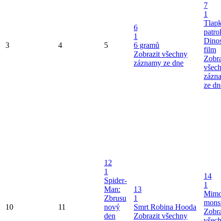
7
1
Tlap
6
patro
1
Dinos
3
4
5
6 gramů
film
Zobrazit všechny
Zobra
záznamy ze dne
všec
zázn
ze dn
12
1
14
Spider-
1
Man:
13
Mimo
Zbrusu
1
mons
10
11
nový
Smrt Robina Hooda
Zobra
den
Zobrazit všechny
všec