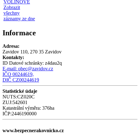
VOLÍNOVÉ
Zobrazit
všechny
záznamy ze dne
Informace
Adresa:
Zavidov 110, 270 35 Zavidov
Kontakty:
ID Datové schránky:
z4dau2q
E-mail:
obec@zavidov.cz
IČO 00244619,
DIČ CZ00244619
Statistické údaje
NUTS:CZ020C
ZUJ:542601
Katastrální výměra: 376ha
IČP:2446190000
www.bezpecnerakovnicko.cz