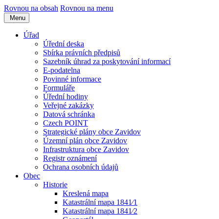
Rovnou na obsah
Rovnou na menu
Menu
Úřad
Úřední deska
Sbírka právních předpisů
Sazebník úhrad za poskytování informací
E-podatelna
Povinné informace
Formuláře
Úřední hodiny
Veřejné zakázky
Datová schránka
Czech POINT
Strategické plány obce Zavidov
Územní plán obce Zavidov
Infrastruktura obce Zavidov
Registr oznámení
Ochrana osobních údajů
Obec
Historie
Kreslená mapa
Katastrální mapa 1841⁄1
Katastrální mapa 1841⁄2