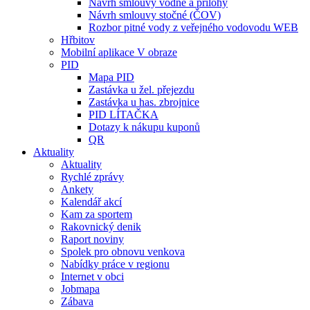
Návrh smlouvy vodné a přílohy
Návrh smlouvy stočné (ČOV)
Rozbor pitné vody z veřejného vodovodu WEB
Hřbitov
Mobilní aplikace V obraze
PID
Mapa PID
Zastávka u žel. přejezdu
Zastávka u has. zbrojnice
PID LÍTAČKA
Dotazy k nákupu kuponů
QR
Aktuality
Aktuality
Rychlé zprávy
Ankety
Kalendář akcí
Kam za sportem
Rakovnický denik
Raport noviny
Spolek pro obnovu venkova
Nabídky práce v regionu
Internet v obci
Jobmapa
Zábava