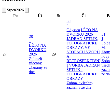
Srpen
2026
Po
Út
St
Čt
P
30
4
Odyssea
LÉTO NA
DVORKU 2026
31
28
JADRAN ŠETLÍK,
1
1
FOTOGRAFICKÉ
Spide
LÉTO NA
OBRAZY, VE
Man:
DVORKU
STOPÁCH VZORŮ
Zbru
27
2026
29
A
nový
Zobrazit
RETROSPEKTIVNÍ
Zobra
všechny
TVORBA
JADRAN
všec
záznamy ze
ŠETLÍK -
zázn
dne
FOTOGRAFICKÉ
ze dn
OBRAZY
Zobrazit všechny
záznamy ze dne