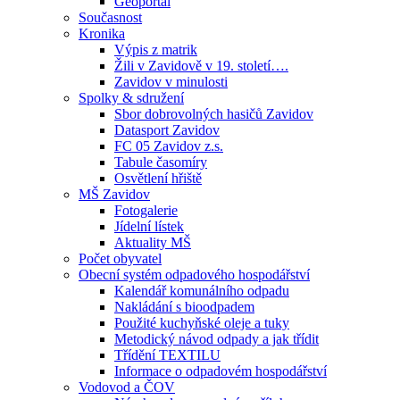
Geoportál
Současnost
Kronika
Výpis z matrik
Žili v Zavidově v 19. století….
Zavidov v minulosti
Spolky & sdružení
Sbor dobrovolných hasičů Zavidov
Datasport Zavidov
FC 05 Zavidov z.s.
Tabule časomíry
Osvětlení hřiště
MŠ Zavidov
Fotogalerie
Jídelní lístek
Aktuality MŠ
Počet obyvatel
Obecní systém odpadového hospodářství
Kalendář komunálního odpadu
Nakládání s bioodpadem
Použité kuchyňské oleje a tuky
Metodický návod odpady a jak třídit
Třídění TEXTILU
Informace o odpadovém hospodářství
Vodovod a ČOV