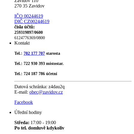
Zavidov 110
270 35 Zavidov
IČO 00244619
DIČ CZ00244619
čísla účtů:
259319897/0600
6124776369/0800
Kontakt
Tel.:
702 177 707
starosta
Tel.: 722 930 393 místostar.
Tel.: 724 187 786 účetní
Datová schránka:
z4dau2q
E-mail:
obec@zavidov.cz
Facebook
Úřední hodiny
Středa:
17:00 - 19:00
Po tel. domluvě kdykoliv