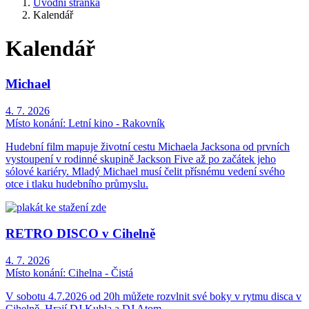
Úvodní stránka
Kalendář
Kalendář
Michael
4. 7. 2026
Místo konání:
Letní kino - Rakovník
Hudební film mapuje životní cestu Michaela Jacksona od prvních
vystoupení v rodinné skupině Jackson Five až po začátek jeho
sólové kariéry. Mladý Michael musí čelit přísnému vedení svého
otce i tlaku hudebního průmyslu.
RETRO DISCO v Cihelně
4. 7. 2026
Místo konání:
Cihelna - Čistá
V sobotu 4.7.2026 od 20h můžete rozvlnit své boky v rytmu disca v
Cihelně. Hrají DJ Kubla a DJ Atom.