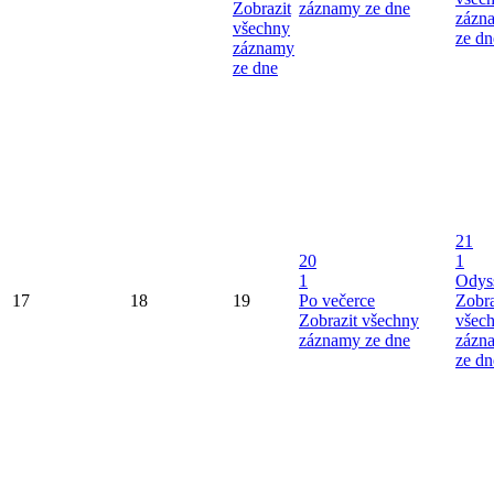
Zobrazit
záznamy ze dne
zázn
všechny
ze dn
záznamy
ze dne
21
20
1
1
Odys
17
18
19
Po večerce
Zobra
Zobrazit všechny
všec
záznamy ze dne
zázn
ze dn