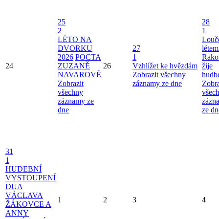
25
28
2
1
LÉTO NA
Louče
DVORKU
27
létem
2026
POCTA
1
Rako
24
ZUZANĚ
26
Vzhlížet ke hvězdám
žije
NAVAROVÉ
Zobrazit všechny
hudb
Zobrazit
záznamy ze dne
Zobra
všechny
všec
záznamy ze
zázn
dne
ze dn
31
1
HUDEBNÍ
VYSTOUPENÍ
DUA
VÁCLAVA
1
2
3
4
ŽÁKOVCE A
ANNY