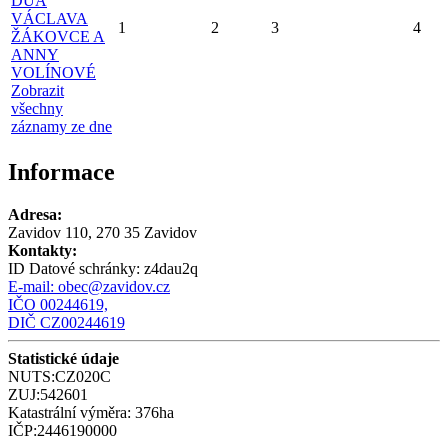
DUA
VÁCLAVA
1
2
3
4
ŽÁKOVCE A
ANNY
VOLÍNOVÉ
Zobrazit
všechny
záznamy ze dne
Informace
Adresa:
Zavidov 110, 270 35 Zavidov
Kontakty:
ID Datové schránky:
z4dau2q
E-mail:
obec@zavidov.cz
IČO 00244619,
DIČ CZ00244619
Statistické údaje
NUTS:CZ020C
ZUJ:542601
Katastrální výměra: 376ha
IČP:2446190000