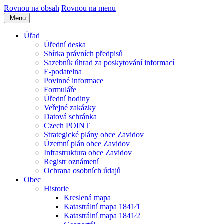
Rovnou na obsah
Rovnou na menu
Menu
Úřad
Úřední deska
Sbírka právních předpisů
Sazebník úhrad za poskytování informací
E-podatelna
Povinné informace
Formuláře
Úřední hodiny
Veřejné zakázky
Datová schránka
Czech POINT
Strategické plány obce Zavidov
Územní plán obce Zavidov
Infrastruktura obce Zavidov
Registr oznámení
Ochrana osobních údajů
Obec
Historie
Kreslená mapa
Katastrální mapa 1841⁄1
Katastrální mapa 1841⁄2