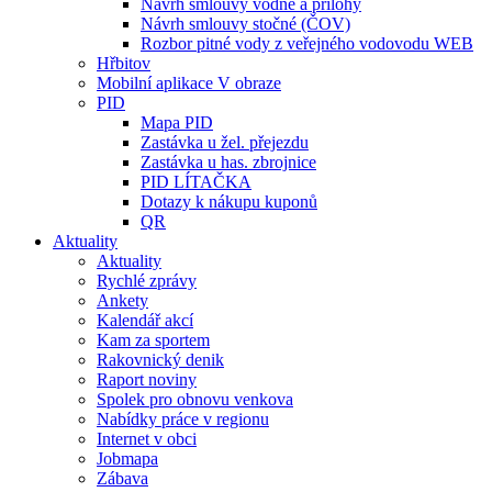
Návrh smlouvy vodné a přílohy
Návrh smlouvy stočné (ČOV)
Rozbor pitné vody z veřejného vodovodu WEB
Hřbitov
Mobilní aplikace V obraze
PID
Mapa PID
Zastávka u žel. přejezdu
Zastávka u has. zbrojnice
PID LÍTAČKA
Dotazy k nákupu kuponů
QR
Aktuality
Aktuality
Rychlé zprávy
Ankety
Kalendář akcí
Kam za sportem
Rakovnický denik
Raport noviny
Spolek pro obnovu venkova
Nabídky práce v regionu
Internet v obci
Jobmapa
Zábava