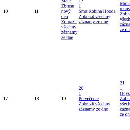
Man:
13
Mimo
Zbrusu
1
mons
10
11
nový
Smrt Robina Hooda
Zobra
den
Zobrazit všechny
všec
Zobrazit
záznamy ze dne
zázn
všechny
ze dn
záznamy
ze dne
21
20
1
1
Odys
17
18
19
Po večerce
Zobra
Zobrazit všechny
všec
záznamy ze dne
zázn
ze dn