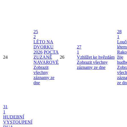
25
28
2
1
LÉTO NA
Louče
DVORKU
27
létem
2026
POCTA
1
Rako
24
ZUZANĚ
26
Vzhlížet ke hvězdám
žije
NAVAROVÉ
Zobrazit všechny
hudb
Zobrazit
záznamy ze dne
Zobra
všechny
všec
záznamy ze
zázn
dne
ze dn
31
1
HUDEBNÍ
VYSTOUPENÍ