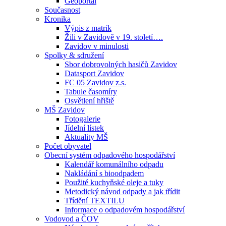
Geoportál
Současnost
Kronika
Výpis z matrik
Žili v Zavidově v 19. století….
Zavidov v minulosti
Spolky & sdružení
Sbor dobrovolných hasičů Zavidov
Datasport Zavidov
FC 05 Zavidov z.s.
Tabule časomíry
Osvětlení hřiště
MŠ Zavidov
Fotogalerie
Jídelní lístek
Aktuality MŠ
Počet obyvatel
Obecní systém odpadového hospodářství
Kalendář komunálního odpadu
Nakládání s bioodpadem
Použité kuchyňské oleje a tuky
Metodický návod odpady a jak třídit
Třídění TEXTILU
Informace o odpadovém hospodářství
Vodovod a ČOV