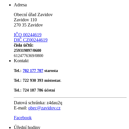
Adresa
Obecní úřad Zavidov
Zavidov 110
270 35 Zavidov
IČO 00244619
DIČ CZ00244619
čísla účtů:
259319897/0600
6124776369/0800
Kontakt
Tel.:
702 177 707
starosta
Tel.: 722 930 393 místostar.
Tel.: 724 187 786 účetní
Datová schránka:
z4dau2q
E-mail:
obec@zavidov.cz
Facebook
Úřední hodiny