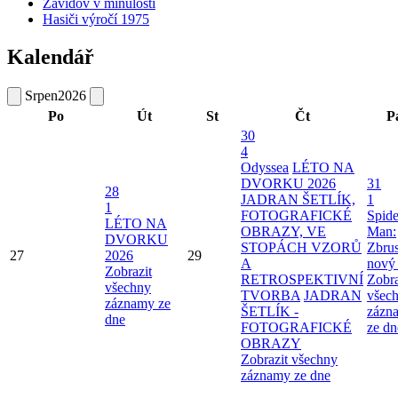
Zavidov v minulosti
Hasiči výročí 1975
Kalendář
Srpen
2026
Po
Út
St
Čt
P
30
4
Odyssea
LÉTO NA
DVORKU 2026
31
28
JADRAN ŠETLÍK,
1
1
FOTOGRAFICKÉ
Spide
LÉTO NA
OBRAZY, VE
Man:
DVORKU
STOPÁCH VZORŮ
Zbru
27
2026
29
A
nový
Zobrazit
RETROSPEKTIVNÍ
Zobra
všechny
TVORBA
JADRAN
všec
záznamy ze
ŠETLÍK -
zázn
dne
FOTOGRAFICKÉ
ze dn
OBRAZY
Zobrazit všechny
záznamy ze dne