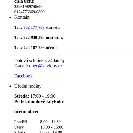
čísla účtů:
259319897/0600
6124776369/0800
Kontakt
Tel.:
702 177 707
starosta
Tel.: 722 930 393 místostar.
Tel.: 724 187 786 účetní
Datová schránka:
z4dau2q
E-mail:
obec@zavidov.cz
Facebook
Úřední hodiny
Středa:
17:00 - 19:00
Po tel. domluvě kdykoliv
účetní obce:
Pondělí 8:00 - 11:30
Úterý 13:00 - 15:00
Středa 13:00 - 19:00