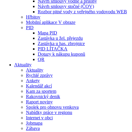
Návrh smlouvy vodné a přílohy
Návrh smlouvy stočné (ČOV)
Rozbor pitné vody z veřejného vodovodu WEB
Hřbitov
Mobilní aplikace V obraze
PID
Mapa PID
Zastávka u žel. přejezdu
Zastávka u has. zbrojnice
PID LÍTAČKA
Dotazy k nákupu kuponů
QR
Aktuality
Aktuality
Rychlé zprávy
Ankety
Kalendář akcí
Kam za sportem
Rakovnický denik
Raport noviny
Spolek pro obnovu venkova
Nabídky práce v regionu
Internet v obci
Jobmapa
Zábava