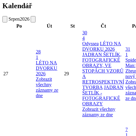
Kalendář
Srpen
2026
Po
Út
St
Čt
P
30
4
Odyssea
LÉTO NA
DVORKU 2026
31
28
JADRAN ŠETLÍK,
1
1
FOTOGRAFICKÉ
Spide
LÉTO NA
OBRAZY, VE
Man:
DVORKU
STOPÁCH VZORŮ
Zbru
27
2026
29
A
nový
Zobrazit
RETROSPEKTIVNÍ
Zobra
všechny
TVORBA
JADRAN
všec
záznamy ze
ŠETLÍK -
zázn
dne
FOTOGRAFICKÉ
ze dn
OBRAZY
Zobrazit všechny
záznamy ze dne
7
1