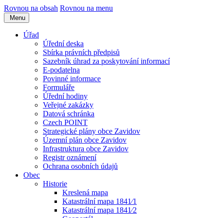
Rovnou na obsah
Rovnou na menu
Menu
Úřad
Úřední deska
Sbírka právních předpisů
Sazebník úhrad za poskytování informací
E-podatelna
Povinné informace
Formuláře
Úřední hodiny
Veřejné zakázky
Datová schránka
Czech POINT
Strategické plány obce Zavidov
Územní plán obce Zavidov
Infrastruktura obce Zavidov
Registr oznámení
Ochrana osobních údajů
Obec
Historie
Kreslená mapa
Katastrální mapa 1841⁄1
Katastrální mapa 1841⁄2