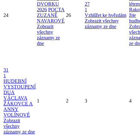
DVORKU
27
létem
2026
POCTA
1
Rako
24
ZUZANĚ
26
Vzhlížet ke hvězdám
žije
NAVAROVÉ
Zobrazit všechny
hudb
Zobrazit
záznamy ze dne
Zobra
všechny
všec
záznamy ze
zázn
dne
ze dn
31
1
HUDEBNÍ
VYSTOUPENÍ
DUA
VÁCLAVA
1
2
3
4
ŽÁKOVCE A
ANNY
VOLÍNOVÉ
Zobrazit
všechny
záznamy ze dne