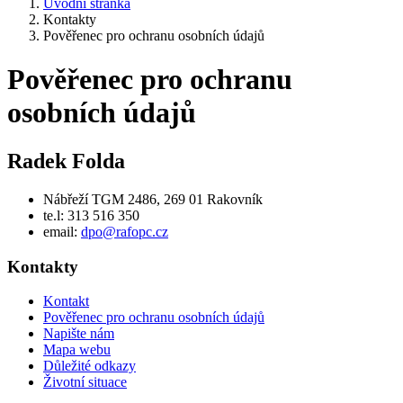
Úvodní stránka
Kontakty
Pověřenec pro ochranu osobních údajů
Pověřenec pro ochranu
osobních údajů
Radek Folda
Nábřeží TGM 2486, 269 01 Rakovník
te.l: 313 516 350
email:
dpo@rafopc.cz
Kontakty
Kontakt
Pověřenec pro ochranu osobních údajů
Napište nám
Mapa webu
Důležité odkazy
Životní situace