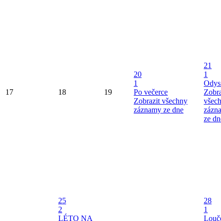
21
20
1
1
Odys
17
18
19
Po večerce
Zobra
Zobrazit všechny
všec
záznamy ze dne
zázn
ze dn
25
28
2
1
LÉTO NA
Louče