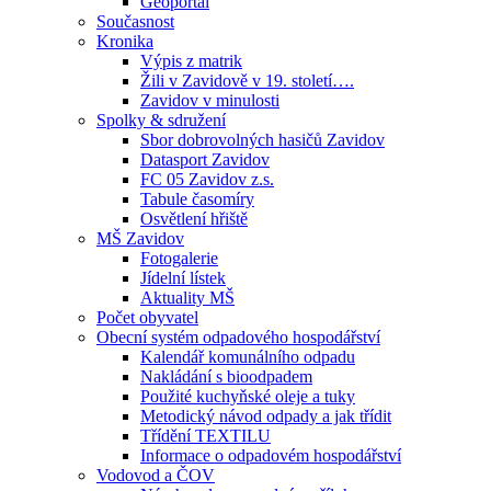
Geoportál
Současnost
Kronika
Výpis z matrik
Žili v Zavidově v 19. století….
Zavidov v minulosti
Spolky & sdružení
Sbor dobrovolných hasičů Zavidov
Datasport Zavidov
FC 05 Zavidov z.s.
Tabule časomíry
Osvětlení hřiště
MŠ Zavidov
Fotogalerie
Jídelní lístek
Aktuality MŠ
Počet obyvatel
Obecní systém odpadového hospodářství
Kalendář komunálního odpadu
Nakládání s bioodpadem
Použité kuchyňské oleje a tuky
Metodický návod odpady a jak třídit
Třídění TEXTILU
Informace o odpadovém hospodářství
Vodovod a ČOV