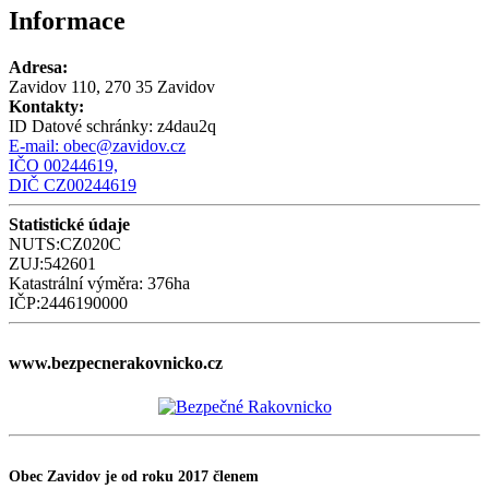
Informace
Adresa:
Zavidov 110, 270 35 Zavidov
Kontakty:
ID Datové schránky:
z4dau2q
E-mail:
obec@zavidov.cz
IČO 00244619,
DIČ CZ00244619
Statistické údaje
NUTS:CZ020C
ZUJ:542601
Katastrální výměra: 376ha
IČP:2446190000
www.bezpecnerakovnicko.cz
Obec Zavidov je od roku 2017 členem