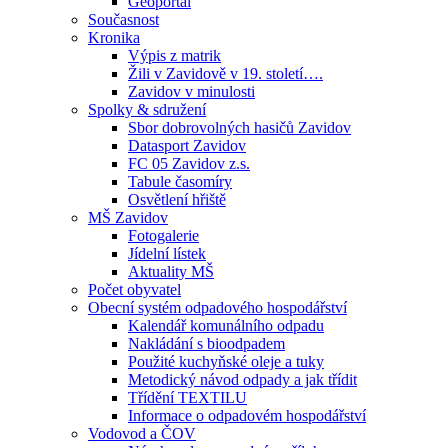
Geoportál
Současnost
Kronika
Výpis z matrik
Žili v Zavidově v 19. století….
Zavidov v minulosti
Spolky & sdružení
Sbor dobrovolných hasičů Zavidov
Datasport Zavidov
FC 05 Zavidov z.s.
Tabule časomíry
Osvětlení hřiště
MŠ Zavidov
Fotogalerie
Jídelní lístek
Aktuality MŠ
Počet obyvatel
Obecní systém odpadového hospodářství
Kalendář komunálního odpadu
Nakládání s bioodpadem
Použité kuchyňské oleje a tuky
Metodický návod odpady a jak třídit
Třídění TEXTILU
Informace o odpadovém hospodářství
Vodovod a ČOV