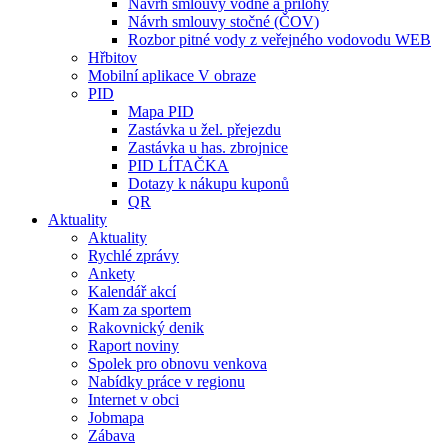
Návrh smlouvy vodné a přílohy
Návrh smlouvy stočné (ČOV)
Rozbor pitné vody z veřejného vodovodu WEB
Hřbitov
Mobilní aplikace V obraze
PID
Mapa PID
Zastávka u žel. přejezdu
Zastávka u has. zbrojnice
PID LÍTAČKA
Dotazy k nákupu kuponů
QR
Aktuality
Aktuality
Rychlé zprávy
Ankety
Kalendář akcí
Kam za sportem
Rakovnický denik
Raport noviny
Spolek pro obnovu venkova
Nabídky práce v regionu
Internet v obci
Jobmapa
Zábava