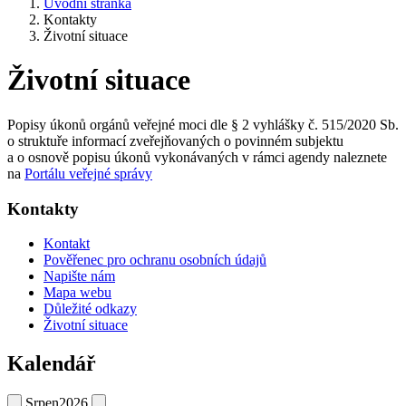
Úvodní stránka
Kontakty
Životní situace
Životní situace
Popisy úkonů orgánů veřejné moci dle § 2 vyhlášky č. 515/2020 Sb.
o struktuře informací zveřejňovaných o povinném subjektu
a o osnově popisu úkonů vykonávaných v rámci agendy naleznete
na
Portálu veřejné správy
Kontakty
Kontakt
Pověřenec pro ochranu osobních údajů
Napište nám
Mapa webu
Důležité odkazy
Životní situace
Kalendář
Srpen
2026