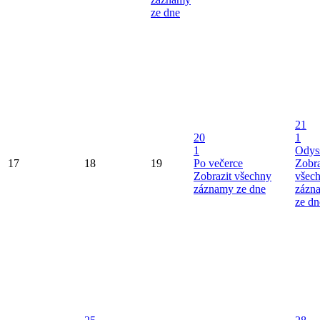
ze dne
21
20
1
1
Odys
17
18
19
Po večerce
Zobra
Zobrazit všechny
všec
záznamy ze dne
zázn
ze dn