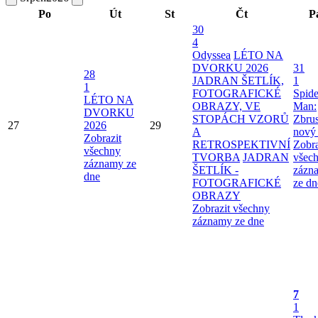
Po
Út
St
Čt
P
30
4
Odyssea
LÉTO NA
DVORKU 2026
31
28
JADRAN ŠETLÍK,
1
1
FOTOGRAFICKÉ
Spide
LÉTO NA
OBRAZY, VE
Man:
DVORKU
STOPÁCH VZORŮ
Zbru
27
2026
29
A
nový
Zobrazit
RETROSPEKTIVNÍ
Zobra
všechny
TVORBA
JADRAN
všec
záznamy ze
ŠETLÍK -
zázn
dne
FOTOGRAFICKÉ
ze dn
OBRAZY
Zobrazit všechny
záznamy ze dne
7
1