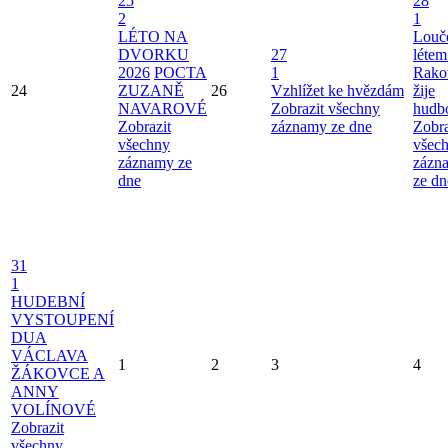
25
28
2
1
LÉTO NA
Louče
DVORKU
27
létem
2026
POCTA
1
Rako
24
ZUZANĚ
26
Vzhlížet ke hvězdám
žije
NAVAROVÉ
Zobrazit všechny
hudb
Zobrazit
záznamy ze dne
Zobra
všechny
všec
záznamy ze
zázn
dne
ze dn
31
1
HUDEBNÍ
VYSTOUPENÍ
DUA
VÁCLAVA
1
2
3
4
ŽÁKOVCE A
ANNY
VOLÍNOVÉ
Zobrazit
všechny