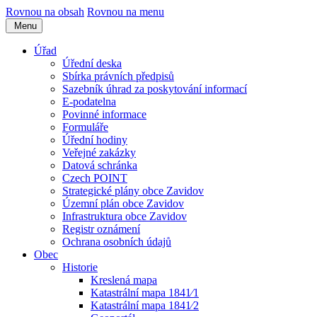
Rovnou na obsah
Rovnou na menu
Menu
Úřad
Úřední deska
Sbírka právních předpisů
Sazebník úhrad za poskytování informací
E-podatelna
Povinné informace
Formuláře
Úřední hodiny
Veřejné zakázky
Datová schránka
Czech POINT
Strategické plány obce Zavidov
Územní plán obce Zavidov
Infrastruktura obce Zavidov
Registr oznámení
Ochrana osobních údajů
Obec
Historie
Kreslená mapa
Katastrální mapa 1841⁄1
Katastrální mapa 1841⁄2