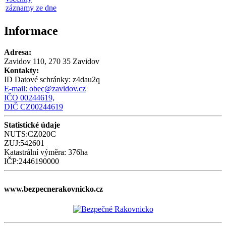
záznamy ze dne
Informace
Adresa:
Zavidov 110, 270 35 Zavidov
Kontakty:
ID Datové schránky:
z4dau2q
E-mail:
obec@zavidov.cz
IČO 00244619,
DIČ CZ00244619
Statistické údaje
NUTS:CZ020C
ZUJ:542601
Katastrální výměra: 376ha
IČP:2446190000
www.bezpecnerakovnicko.cz