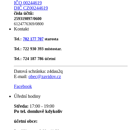
IČO 00244619
DIČ CZ00244619
čísla účtů:
259319897/0600
6124776369/0800
Kontakt
Tel.:
702 177 707
starosta
Tel.: 722 930 393 místostar.
Tel.: 724 187 786 účetní
Datová schránka:
z4dau2q
E-mail:
obec@zavidov.cz
Facebook
Úřední hodiny
Středa:
17:00 - 19:00
Po tel. domluvě kdykoliv
účetní obce: