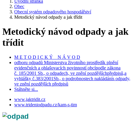
Úvodní stránka
Obec
Obecní systém odpadového hospodářství
Metodický návod odpady a jak třídit
Metodický návod odpady a jak
třídit
M E T O D I C K Ý N Á V O D
odboru odpadů Ministerstva životního prostředík plnění
evidenčních a ohlašovacích povinností obcípodle zákona
č. 185/2001 Sb., o odpadech, ve znění pozdějšíchpředpisů,a
vyhlášky č.383/2001Sb., o podrobnostech nakládánís odpady,
ve znění pozdějších předpisů
Stáhněte si...
www.jaktridit.cz
www.trideniodpadu.cz/kam-s-tim