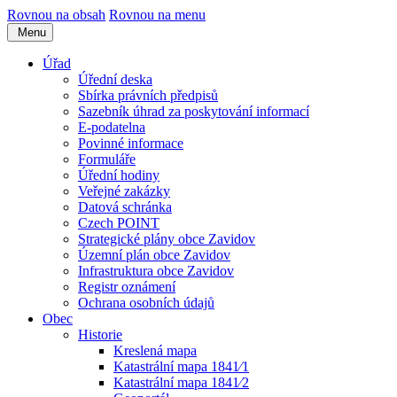
Rovnou na obsah
Rovnou na menu
Menu
Úřad
Úřední deska
Sbírka právních předpisů
Sazebník úhrad za poskytování informací
E-podatelna
Povinné informace
Formuláře
Úřední hodiny
Veřejné zakázky
Datová schránka
Czech POINT
Strategické plány obce Zavidov
Územní plán obce Zavidov
Infrastruktura obce Zavidov
Registr oznámení
Ochrana osobních údajů
Obec
Historie
Kreslená mapa
Katastrální mapa 1841⁄1
Katastrální mapa 1841⁄2