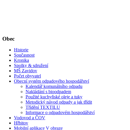
Obec
Historie
Současnost
Kronika
Spolky & sdružení
MŠ Zavidov
Počet obyvatel
Obecní systém odpadového hospodářství
Kalendář komunálního odpadu
Nakládání s bioodpadem
Použité kuchyňské oleje a tuky
Metodický návod odpady a jak třídit
Třídění TEXTILU
Informace o odpadovém hospodářství
Vodovod a ČOV
Hřbitov
Mobilní aplikace V obraze