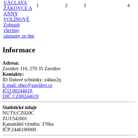
VÁCLAVA
1
2
3
4
ŽÁKOVCE A
ANNY
VOLÍNOVÉ
Zobrazit
všechny
záznamy ze dne
Informace
Adresa:
Zavidov 110, 270 35 Zavidov
Kontakty:
ID Datové schránky:
z4dau2q
E-mail:
obec@zavidov.cz
IČO 00244619,
DIČ CZ00244619
Statistické údaje
NUTS:CZ020C
ZUJ:542601
Katastrální výměra: 376ha
IČP:2446190000