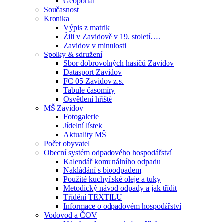
Geoportál
Současnost
Kronika
Výpis z matrik
Žili v Zavidově v 19. století….
Zavidov v minulosti
Spolky & sdružení
Sbor dobrovolných hasičů Zavidov
Datasport Zavidov
FC 05 Zavidov z.s.
Tabule časomíry
Osvětlení hřiště
MŠ Zavidov
Fotogalerie
Jídelní lístek
Aktuality MŠ
Počet obyvatel
Obecní systém odpadového hospodářství
Kalendář komunálního odpadu
Nakládání s bioodpadem
Použité kuchyňské oleje a tuky
Metodický návod odpady a jak třídit
Třídění TEXTILU
Informace o odpadovém hospodářství
Vodovod a ČOV