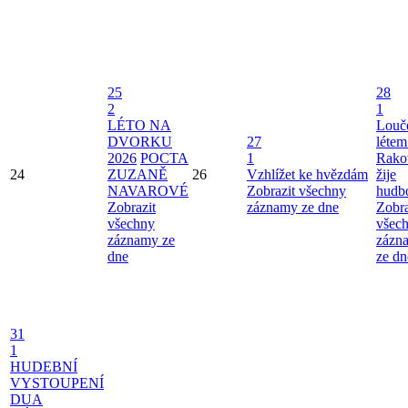
25
28
2
1
LÉTO NA
Louče
DVORKU
27
létem
2026
POCTA
1
Rako
24
ZUZANĚ
26
Vzhlížet ke hvězdám
žije
NAVAROVÉ
Zobrazit všechny
hudb
Zobrazit
záznamy ze dne
Zobra
všechny
všec
záznamy ze
zázn
dne
ze dn
31
1
HUDEBNÍ
VYSTOUPENÍ
DUA