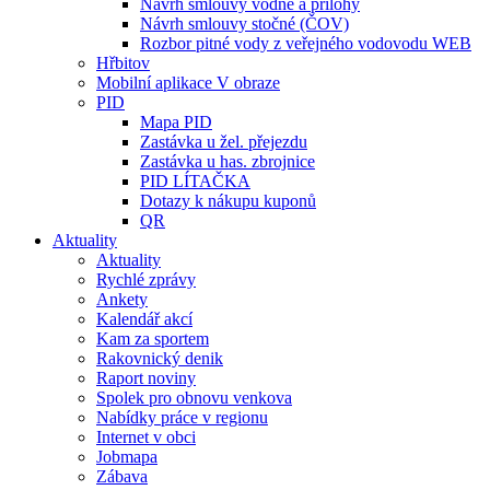
Návrh smlouvy vodné a přílohy
Návrh smlouvy stočné (ČOV)
Rozbor pitné vody z veřejného vodovodu WEB
Hřbitov
Mobilní aplikace V obraze
PID
Mapa PID
Zastávka u žel. přejezdu
Zastávka u has. zbrojnice
PID LÍTAČKA
Dotazy k nákupu kuponů
QR
Aktuality
Aktuality
Rychlé zprávy
Ankety
Kalendář akcí
Kam za sportem
Rakovnický denik
Raport noviny
Spolek pro obnovu venkova
Nabídky práce v regionu
Internet v obci
Jobmapa
Zábava