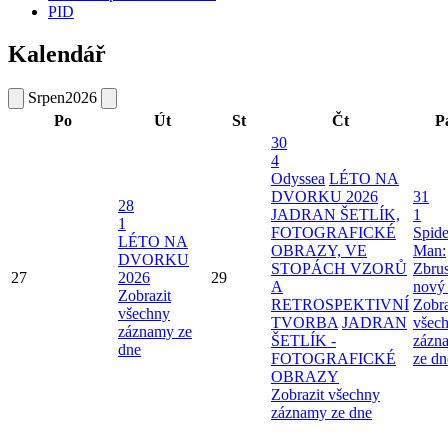
PID
Kalendář
Srpen
2026
Po
Út
St
Čt
P
30
4
Odyssea
LÉTO NA
DVORKU 2026
31
28
JADRAN ŠETLÍK,
1
1
FOTOGRAFICKÉ
Spide
LÉTO NA
OBRAZY, VE
Man:
DVORKU
STOPÁCH VZORŮ
Zbru
27
2026
29
A
nový
Zobrazit
RETROSPEKTIVNÍ
Zobra
všechny
TVORBA
JADRAN
všec
záznamy ze
ŠETLÍK -
zázn
dne
FOTOGRAFICKÉ
ze dn
OBRAZY
Zobrazit všechny
záznamy ze dne