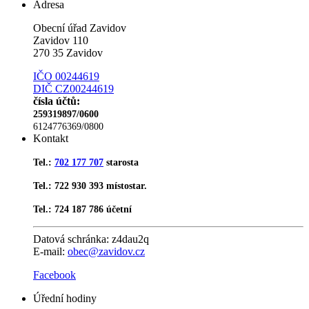
Adresa
Obecní úřad Zavidov
Zavidov 110
270 35 Zavidov
IČO 00244619
DIČ CZ00244619
čísla účtů:
259319897/0600
6124776369/0800
Kontakt
Tel.:
702 177 707
starosta
Tel.: 722 930 393 místostar.
Tel.: 724 187 786 účetní
Datová schránka:
z4dau2q
E-mail:
obec@zavidov.cz
Facebook
Úřední hodiny