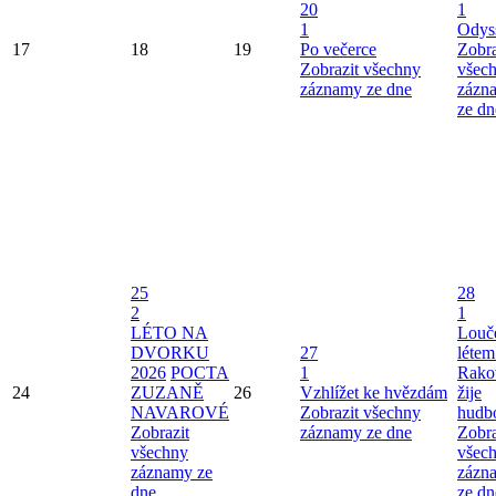
20
1
1
Odys
17
18
19
Po večerce
Zobra
Zobrazit všechny
všec
záznamy ze dne
zázn
ze dn
25
28
2
1
LÉTO NA
Louče
DVORKU
27
létem
2026
POCTA
1
Rako
24
ZUZANĚ
26
Vzhlížet ke hvězdám
žije
NAVAROVÉ
Zobrazit všechny
hudb
Zobrazit
záznamy ze dne
Zobra
všechny
všec
záznamy ze
zázn
dne
ze dn