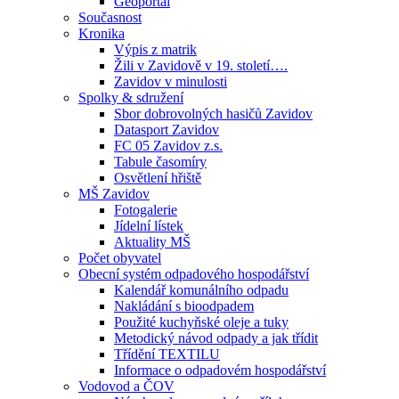
Geoportál
Současnost
Kronika
Výpis z matrik
Žili v Zavidově v 19. století….
Zavidov v minulosti
Spolky & sdružení
Sbor dobrovolných hasičů Zavidov
Datasport Zavidov
FC 05 Zavidov z.s.
Tabule časomíry
Osvětlení hřiště
MŠ Zavidov
Fotogalerie
Jídelní lístek
Aktuality MŠ
Počet obyvatel
Obecní systém odpadového hospodářství
Kalendář komunálního odpadu
Nakládání s bioodpadem
Použité kuchyňské oleje a tuky
Metodický návod odpady a jak třídit
Třídění TEXTILU
Informace o odpadovém hospodářství
Vodovod a ČOV