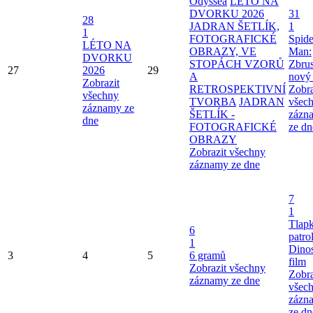
Odyssea
LÉTO NA
DVORKU 2026
31
28
JADRAN ŠETLÍK,
1
1
FOTOGRAFICKÉ
Spide
LÉTO NA
OBRAZY, VE
Man:
DVORKU
STOPÁCH VZORŮ
Zbru
27
2026
29
A
nový
Zobrazit
RETROSPEKTIVNÍ
Zobra
všechny
TVORBA
JADRAN
všec
záznamy ze
ŠETLÍK -
zázn
dne
FOTOGRAFICKÉ
ze dn
OBRAZY
Zobrazit všechny
záznamy ze dne
7
1
Tlap
6
patro
1
Dinos
3
4
5
6 gramů
film
Zobrazit všechny
Zobra
záznamy ze dne
všec
zázn
ze dn