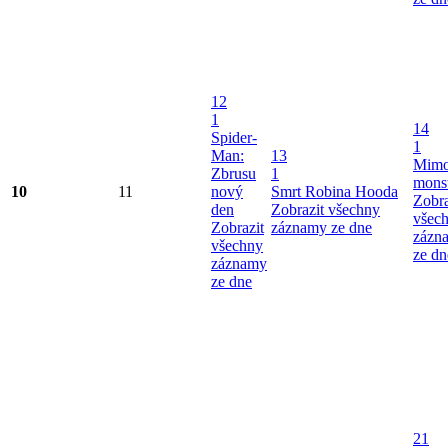
12
1
14
Spider-
1
Man:
13
Mimo
Zbrusu
1
mons
10
11
nový
Smrt Robina Hooda
Zobra
den
Zobrazit všechny
všec
Zobrazit
záznamy ze dne
zázn
všechny
ze dn
záznamy
ze dne
21