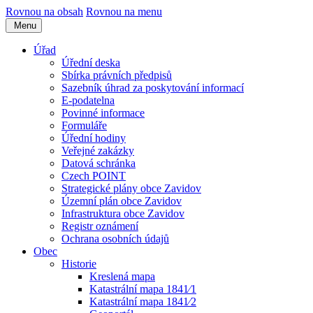
Rovnou na obsah
Rovnou na menu
Menu
Úřad
Úřední deska
Sbírka právních předpisů
Sazebník úhrad za poskytování informací
E-podatelna
Povinné informace
Formuláře
Úřední hodiny
Veřejné zakázky
Datová schránka
Czech POINT
Strategické plány obce Zavidov
Územní plán obce Zavidov
Infrastruktura obce Zavidov
Registr oznámení
Ochrana osobních údajů
Obec
Historie
Kreslená mapa
Katastrální mapa 1841⁄1
Katastrální mapa 1841⁄2