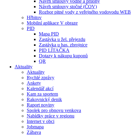
Návrh smlouvy vodné a přílohy
Návrh smlouvy stočné (ČOV)
Rozbor pitné vody z veřejného vodovodu WEB
Hřbitov
Mobilní aplikace V obraze
PID
Mapa PID
Zastávka u žel. přejezdu
Zastávka u has. zbrojnice
PID LÍTAČKA
Dotazy k nákupu kuponů
QR
Aktuality
Aktuality
Rychlé zprávy
Ankety
Kalendář akcí
Kam za sportem
Rakovnický denik
Raport noviny
Spolek pro obnovu venkova
Nabídky práce v regionu
Internet v obci
Jobmapa
Zábava