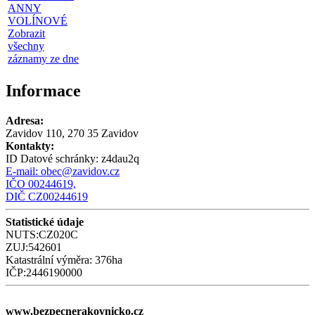
ANNY
VOLÍNOVÉ
Zobrazit
všechny
záznamy ze dne
Informace
Adresa:
Zavidov 110, 270 35 Zavidov
Kontakty:
ID Datové schránky:
z4dau2q
E-mail:
obec@zavidov.cz
IČO 00244619,
DIČ CZ00244619
Statistické údaje
NUTS:CZ020C
ZUJ:542601
Katastrální výměra: 376ha
IČP:2446190000
www.bezpecnerakovnicko.cz