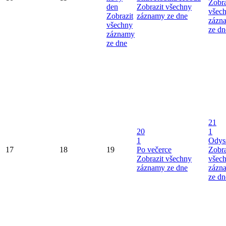
Zobra
den
Zobrazit všechny
všec
Zobrazit
záznamy ze dne
zázn
všechny
ze dn
záznamy
ze dne
21
20
1
1
Odys
17
18
19
Po večerce
Zobra
Zobrazit všechny
všec
záznamy ze dne
zázn
ze dn