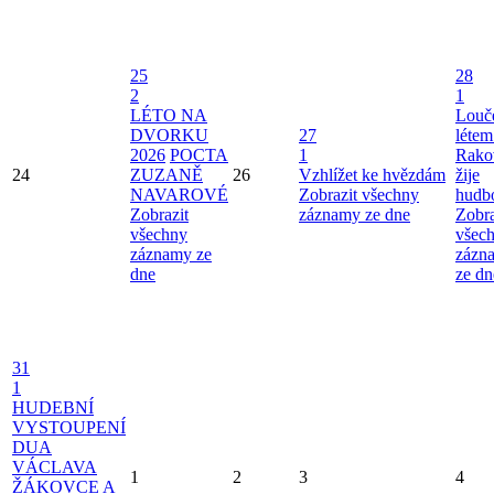
25
28
2
1
LÉTO NA
Louče
DVORKU
27
létem
2026
POCTA
1
Rako
24
ZUZANĚ
26
Vzhlížet ke hvězdám
žije
NAVAROVÉ
Zobrazit všechny
hudb
Zobrazit
záznamy ze dne
Zobra
všechny
všec
záznamy ze
zázn
dne
ze dn
31
1
HUDEBNÍ
VYSTOUPENÍ
DUA
VÁCLAVA
1
2
3
4
ŽÁKOVCE A