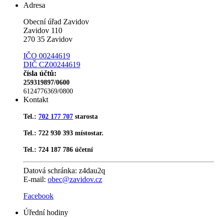
Adresa
Obecní úřad Zavidov
Zavidov 110
270 35 Zavidov
IČO 00244619
DIČ CZ00244619
čísla účtů:
259319897/0600
6124776369/0800
Kontakt
Tel.:
702 177 707
starosta
Tel.: 722 930 393 místostar.
Tel.: 724 187 786 účetní
Datová schránka:
z4dau2q
E-mail:
obec@zavidov.cz
Facebook
Úřední hodiny