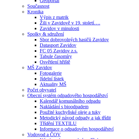
Geoportál
Současnost
Kronika
Výpis z matrik
Žili v Zavidově v 19. století….
Zavidov v minulosti
Spolky & sdružení
Sbor dobrovolných hasičů Zavidov
Datasport Zavidov
FC 05 Zavidov z.s.
Tabule časomíry
Osvětlení hřiště
MŠ Zavidov
Fotogalerie
Jídelní lístek
Aktuality MŠ
Počet obyvatel
Obecní systém odpadového hospodářství
Kalendář komunálního odpadu
Nakládání s bioodpadem
Použité kuchyňské oleje a tuky
Metodický návod odpady a jak třídit
Třídění TEXTILU
Informace o odpadovém hospodářství
Vodovod a ČOV