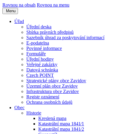
Rovnou na obsah
Rovnou na menu
Menu
Úřad
Úřední deska
Sbírka právních předpisů
Sazebník úhrad za poskytování informací
E-podatelna
Povinné informace
Formuláře
Úřední hodiny
Veřejné zakázky
Datová schránka
Czech POINT
Strategické plány obce Zavidov
Územní plán obce Zavidov
Infrastruktura obce Zavidov
Registr oznámení
Ochrana osobních údajů
Obec
Historie
Kreslená mapa
Katastrální mapa 1841⁄1
Katastrální mapa 1841⁄2