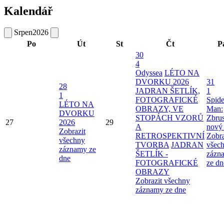
Kalendář
Srpen
2026
Po
Út
St
Čt
P
30
4
Odyssea
LÉTO NA
DVORKU 2026
31
28
JADRAN ŠETLÍK,
1
1
FOTOGRAFICKÉ
Spide
LÉTO NA
OBRAZY, VE
Man:
DVORKU
STOPÁCH VZORŮ
Zbru
27
2026
29
A
nový
Zobrazit
RETROSPEKTIVNÍ
Zobra
všechny
TVORBA
JADRAN
všec
záznamy ze
ŠETLÍK -
zázn
dne
FOTOGRAFICKÉ
ze dn
OBRAZY
Zobrazit všechny
záznamy ze dne