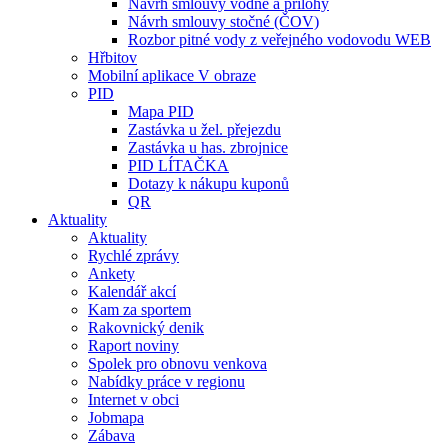
Návrh smlouvy vodné a přílohy
Návrh smlouvy stočné (ČOV)
Rozbor pitné vody z veřejného vodovodu WEB
Hřbitov
Mobilní aplikace V obraze
PID
Mapa PID
Zastávka u žel. přejezdu
Zastávka u has. zbrojnice
PID LÍTAČKA
Dotazy k nákupu kuponů
QR
Aktuality
Aktuality
Rychlé zprávy
Ankety
Kalendář akcí
Kam za sportem
Rakovnický denik
Raport noviny
Spolek pro obnovu venkova
Nabídky práce v regionu
Internet v obci
Jobmapa
Zábava