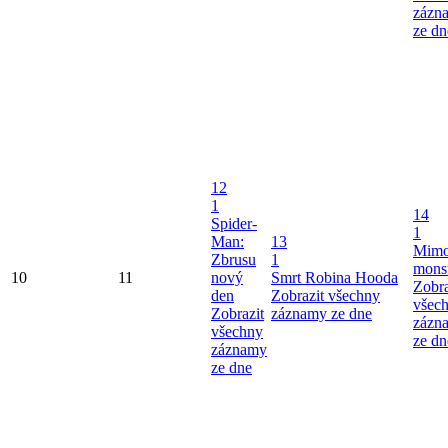
zázn
ze dn
12
1
14
Spider-
1
Man:
13
Mimo
Zbrusu
1
mons
10
11
nový
Smrt Robina Hooda
Zobra
den
Zobrazit všechny
všec
Zobrazit
záznamy ze dne
zázn
všechny
ze dn
záznamy
ze dne