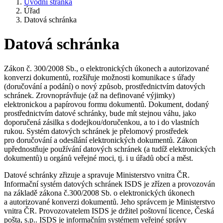
Úvodní stránka
Úřad
Datová schránka
Datová schránka
Zákon č. 300/2008 Sb., o elektronických úkonech a autorizované
konverzi dokumentů, rozšiřuje možnosti komunikace s úřady
(doručování a podání) o nový způsob, prostřednictvím datových
schránek. Zrovnoprávňuje (až na definované výjimky)
elektronickou a papírovou formu dokumentů. Dokument, dodaný
prostřednictvím datové schránky, bude mít stejnou váhu, jako
doporučená zásilka s dodejkou/doručenkou, a to i do vlastních
rukou. Systém datových schránek je přelomový prostředek
pro doručování a odesílání elektronických dokumentů. Zákon
upřednostňuje používání datových schránek (a tudíž elektronických
dokumentů) u orgánů veřejné moci, tj. i u úřadů obcí a měst.
Datové schránky zřizuje a spravuje Ministerstvo vnitra ČR.
Informační systém datových schránek ISDS je zřízen a provozován
na základě zákona č.300/2008 Sb. o elektronických úkonech
a autorizované konverzi dokumentů. Jeho správcem je Ministerstvo
vnitra ČR. Provozovatelem ISDS je držitel poštovní licence, Česká
pošta, s.p.. ISDS je informačním systémem veřejné správy