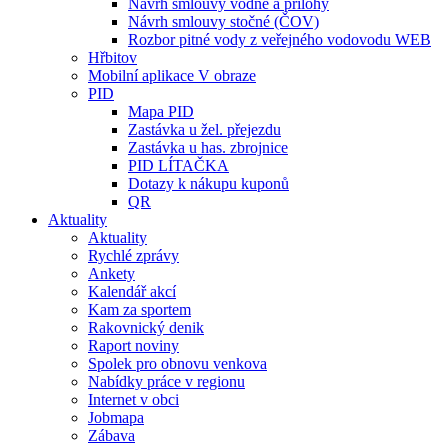
Návrh smlouvy vodné a přílohy
Návrh smlouvy stočné (ČOV)
Rozbor pitné vody z veřejného vodovodu WEB
Hřbitov
Mobilní aplikace V obraze
PID
Mapa PID
Zastávka u žel. přejezdu
Zastávka u has. zbrojnice
PID LÍTAČKA
Dotazy k nákupu kuponů
QR
Aktuality
Aktuality
Rychlé zprávy
Ankety
Kalendář akcí
Kam za sportem
Rakovnický denik
Raport noviny
Spolek pro obnovu venkova
Nabídky práce v regionu
Internet v obci
Jobmapa
Zábava