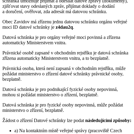
schránka umožňuje přijímat a odesílat datové zprávy (dokumenty),
zjišťovat stavy odeslaných zpráv, přijímat doklady o dodání
a doručení, ověřovat, zda adresát má datovou schránku.
Obec Zavidov má zřízenu jednu datovou schránku orgánu veřejné
moci ID datové schránky je
z4dau2q
.
Datová schránka je pro orgány veřejné moci povinná a zřízena
automaticky Ministerstvem vnitra.
Právnické osobě zapsané v obchodním rejstříku je datová schránka
zřízena automaticky Ministerstvem vnitra, a to bezplatně.
Právnická osoba, která není zapsaná v obchodním rejstříku, může
požádat ministerstvo o zřízení datové schránky právnické osoby,
bezplatně.
Datová schránka je pro podnikající fyzické osoby nepovinná,
mohou si požádat ministerstvo o zřízení, bezplatně.
Datová schránka je pro fyzické osoby nepovinná, může požádat
ministerstvo o zřízení, bezplatně.
Žádost o zřízení Datové schránky lze podat
následujícími způsoby:
a) Na kontaktním místě veřejné správy (pracoviště Czech