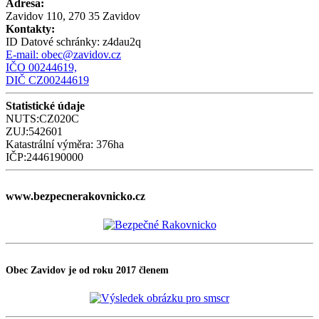
Adresa:
Zavidov 110, 270 35 Zavidov
Kontakty:
ID Datové schránky:
z4dau2q
E-mail:
obec@zavidov.cz
IČO 00244619,
DIČ CZ00244619
Statistické údaje
NUTS:CZ020C
ZUJ:542601
Katastrální výměra: 376ha
IČP:2446190000
www.bezpecnerakovnicko.cz
Obec Zavidov je od roku 2017 členem