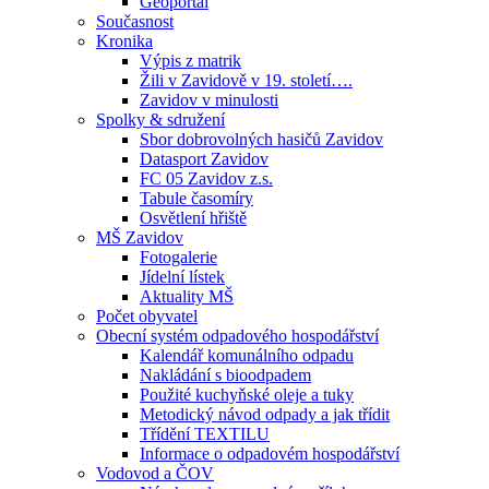
Geoportál
Současnost
Kronika
Výpis z matrik
Žili v Zavidově v 19. století….
Zavidov v minulosti
Spolky & sdružení
Sbor dobrovolných hasičů Zavidov
Datasport Zavidov
FC 05 Zavidov z.s.
Tabule časomíry
Osvětlení hřiště
MŠ Zavidov
Fotogalerie
Jídelní lístek
Aktuality MŠ
Počet obyvatel
Obecní systém odpadového hospodářství
Kalendář komunálního odpadu
Nakládání s bioodpadem
Použité kuchyňské oleje a tuky
Metodický návod odpady a jak třídit
Třídění TEXTILU
Informace o odpadovém hospodářství
Vodovod a ČOV