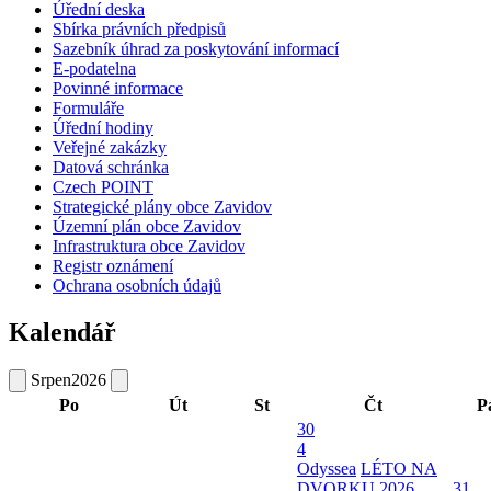
Úřední deska
Sbírka právních předpisů
Sazebník úhrad za poskytování informací
E-podatelna
Povinné informace
Formuláře
Úřední hodiny
Veřejné zakázky
Datová schránka
Czech POINT
Strategické plány obce Zavidov
Územní plán obce Zavidov
Infrastruktura obce Zavidov
Registr oznámení
Ochrana osobních údajů
Kalendář
Srpen
2026
Po
Út
St
Čt
P
30
4
Odyssea
LÉTO NA
DVORKU 2026
31