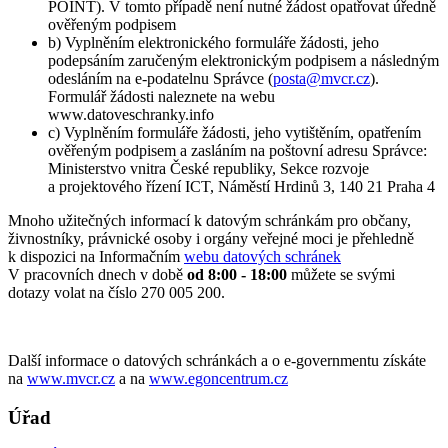
POINT). V tomto případě není nutné žádost opatřovat úředně
ověřeným podpisem
b) Vyplněním elektronického formuláře žádosti, jeho
podepsáním zaručeným elektronickým podpisem a následným
odesláním na e-podatelnu Správce (
posta@mvcr.cz
).
Formulář žádosti naleznete na webu
www.datoveschranky.info
c) Vyplněním formuláře žádosti, jeho vytištěním, opatřením
ověřeným podpisem a zasláním na poštovní adresu Správce:
Ministerstvo vnitra České republiky, Sekce rozvoje
a projektového řízení ICT, Náměstí Hrdinů 3, 140 21 Praha 4
Mnoho užitečných informací k datovým schránkám pro občany,
živnostníky, právnické osoby i orgány veřejné moci je přehledně
k dispozici na Informačním
webu datových schránek
V pracovních dnech v době
od 8:00 - 18:00
můžete se svými
dotazy volat na číslo 270 005 200.
Další informace o datových schránkách a o e-governmentu získáte
na
www.mvcr.cz
a na
www.egoncentrum.cz
Úřad