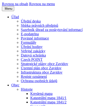
Rovnou na obsah
Rovnou na menu
Menu
Úřad
Úřední deska
Sbírka právních předpisů
Sazebník úhrad za poskytování informací
E-podatelna
Povinné informace
Formuláře
Úřední hodiny
Veřejné zakázky
Datová schránka
Czech POINT
Strategické plány obce Zavidov
Územní plán obce Zavidov
Infrastruktura obce Zavidov
Registr oznámení
Ochrana osobních údajů
Obec
Historie
Kreslená mapa
Katastrální mapa 1841⁄1
Katastrální mapa 1841⁄2