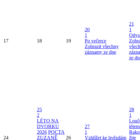
21
20
1
1
Odys
17
18
19
Po večerce
Zobra
Zobrazit všechny
všec
záznamy ze dne
zázn
ze dn
25
28
2
1
LÉTO NA
Louče
DVORKU
27
létem
2026
POCTA
1
Rako
24
ZUZANĚ
26
Vzhlížet ke hvězdám
žije