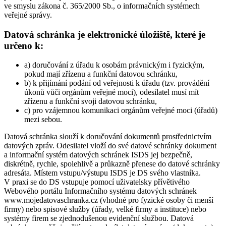
ve smyslu zákona č. 365/2000 Sb., o informačních systémech
veřejné správy.
Datová schránka je elektronické úložiště, které je
určeno k:
a) doručování z úřadu k osobám právnickým i fyzickým,
pokud mají zřízenu a funkční datovou schránku,
b) k přijímání podání od veřejnosti k úřadu (tzv. provádění
úkonů vůči orgánům veřejné moci), odesilatel musí mít
zřízenu a funkční svoji datovou schránku,
c) pro vzájemnou komunikaci orgánům veřejné moci (úřadů)
mezi sebou.
Datová schránka slouží k doručování dokumentů prostřednictvím
datových zpráv. Odesilatel vloží do své datové schránky dokument
a informační systém datových schránek ISDS jej bezpečně,
diskrétně, rychle, spolehlivě a průkazně přenese do datové schránky
adresáta. Místem vstupu/výstupu ISDS je DS svého vlastníka.
V praxi se do DS vstupuje pomocí uživatelsky přívětivého
Webového portálu Informačního systému datových schránek
www.mojedatovaschranka.cz (vhodné pro fyzické osoby či menší
firmy) nebo spisové služby (úřady, velké firmy a instituce) nebo
systémy firem se zjednodušenou evidenční službou. Datová