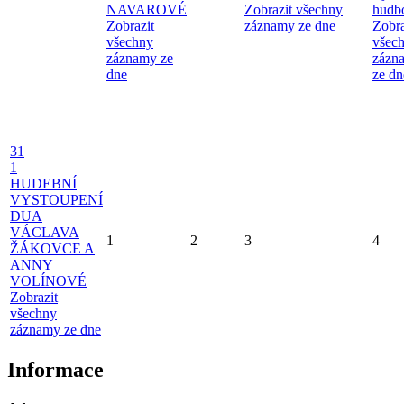
NAVAROVÉ
Zobrazit všechny
hudb
Zobrazit
záznamy ze dne
Zobra
všechny
všec
záznamy ze
zázn
dne
ze dn
31
1
HUDEBNÍ
VYSTOUPENÍ
DUA
VÁCLAVA
1
2
3
4
ŽÁKOVCE A
ANNY
VOLÍNOVÉ
Zobrazit
všechny
záznamy ze dne
Informace