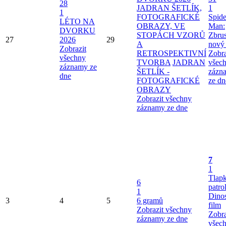
28
JADRAN ŠETLÍK,
1
1
FOTOGRAFICKÉ
Spide
LÉTO NA
OBRAZY, VE
Man:
DVORKU
STOPÁCH VZORŮ
Zbru
27
2026
29
A
nový
Zobrazit
RETROSPEKTIVNÍ
Zobra
všechny
TVORBA
JADRAN
všec
záznamy ze
ŠETLÍK -
zázn
dne
FOTOGRAFICKÉ
ze dn
OBRAZY
Zobrazit všechny
záznamy ze dne
7
1
Tlap
6
patro
1
Dinos
3
4
5
6 gramů
film
Zobrazit všechny
Zobra
záznamy ze dne
všec