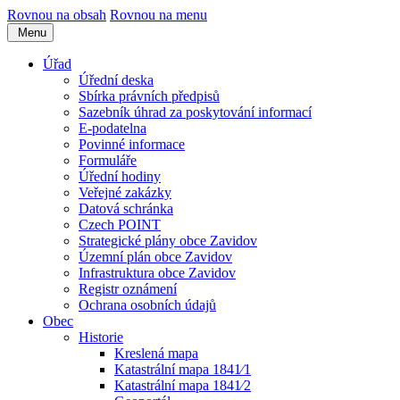
Rovnou na obsah
Rovnou na menu
Menu
Úřad
Úřední deska
Sbírka právních předpisů
Sazebník úhrad za poskytování informací
E-podatelna
Povinné informace
Formuláře
Úřední hodiny
Veřejné zakázky
Datová schránka
Czech POINT
Strategické plány obce Zavidov
Územní plán obce Zavidov
Infrastruktura obce Zavidov
Registr oznámení
Ochrana osobních údajů
Obec
Historie
Kreslená mapa
Katastrální mapa 1841⁄1
Katastrální mapa 1841⁄2