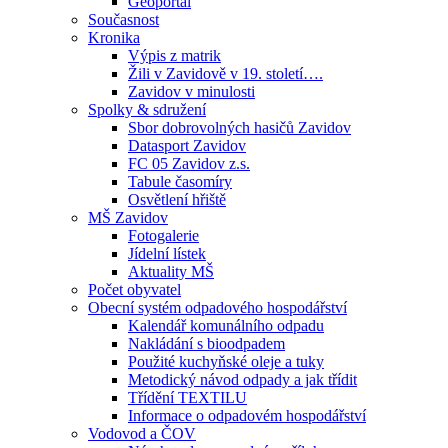
Geoportál
Současnost
Kronika
Výpis z matrik
Žili v Zavidově v 19. století….
Zavidov v minulosti
Spolky & sdružení
Sbor dobrovolných hasičů Zavidov
Datasport Zavidov
FC 05 Zavidov z.s.
Tabule časomíry
Osvětlení hřiště
MŠ Zavidov
Fotogalerie
Jídelní lístek
Aktuality MŠ
Počet obyvatel
Obecní systém odpadového hospodářství
Kalendář komunálního odpadu
Nakládání s bioodpadem
Použité kuchyňské oleje a tuky
Metodický návod odpady a jak třídit
Třídění TEXTILU
Informace o odpadovém hospodářství
Vodovod a ČOV