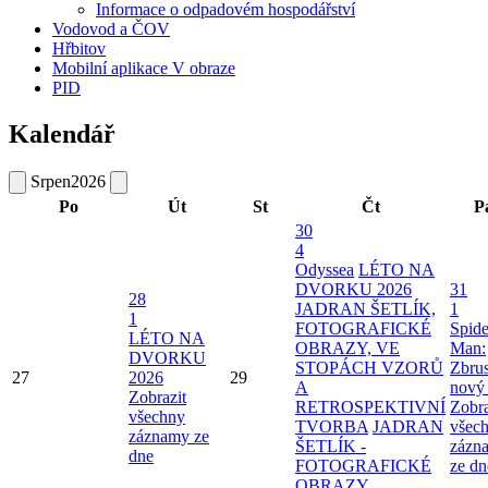
Informace o odpadovém hospodářství
Vodovod a ČOV
Hřbitov
Mobilní aplikace V obraze
PID
Kalendář
Srpen
2026
Po
Út
St
Čt
P
30
4
Odyssea
LÉTO NA
DVORKU 2026
31
28
JADRAN ŠETLÍK,
1
1
FOTOGRAFICKÉ
Spide
LÉTO NA
OBRAZY, VE
Man:
DVORKU
STOPÁCH VZORŮ
Zbru
27
2026
29
A
nový
Zobrazit
RETROSPEKTIVNÍ
Zobra
všechny
TVORBA
JADRAN
všec
záznamy ze
ŠETLÍK -
zázn
dne
FOTOGRAFICKÉ
ze dn
OBRAZY