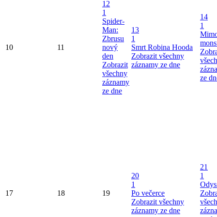
12
1
14
Spider-
1
Man:
13
Mimo
Zbrusu
1
mons
10
11
nový
Smrt Robina Hooda
Zobra
den
Zobrazit všechny
všec
Zobrazit
záznamy ze dne
zázn
všechny
ze dn
záznamy
ze dne
21
20
1
1
Odys
17
18
19
Po večerce
Zobra
Zobrazit všechny
všec
záznamy ze dne
zázn