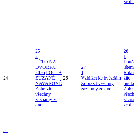
ze dn
25
28
2
1
LÉTO NA
Louče
DVORKU
27
létem
2026
POCTA
1
Rako
24
ZUZANĚ
26
Vzhlížet ke hvězdám
žije
NAVAROVÉ
Zobrazit všechny
hudb
Zobrazit
záznamy ze dne
Zobra
všechny
všec
záznamy ze
zázn
dne
ze dn
31