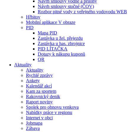
Návrh smlouvy vodné a přílohy
Návrh smlouvy stočné (ČOV)
Rozbor pitné vody z veřejného vodovodu WEB
Hřbitov
Mobilní aplikace V obraze
PID
Mapa PID
Zastávka u žel. přejezdu
Zastávka u has. zbrojnice
PID LÍTAČKA
Dotazy k nákupu kuponů
QR
Aktuality
Aktuality
Rychlé zprávy
Ankety
Kalendář akcí
Kam za sportem
Rakovnický denik
Raport noviny
Spolek pro obnovu venkova
Nabídky práce v regionu
Internet v obci
Jobmapa
Zábava