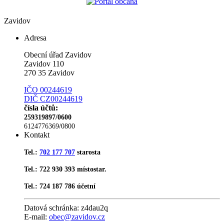
Zavidov
Adresa
Obecní úřad Zavidov
Zavidov 110
270 35 Zavidov
IČO 00244619
DIČ CZ00244619
čísla účtů:
259319897/0600
6124776369/0800
Kontakt
Tel.:
702 177 707
starosta
Tel.: 722 930 393 místostar.
Tel.: 724 187 786 účetní
Datová schránka:
z4dau2q
E-mail:
obec@zavidov.cz