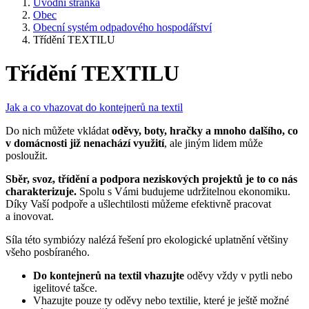
Úvodní stránka
Obec
Obecní systém odpadového hospodářství
Třídění TEXTILU
Třídění TEXTILU
Jak a co vhazovat do kontejnerů na textil
Do nich můžete vkládat
oděvy, boty, hračky a mnoho dalšího, co
v domácnosti již nenachází využití
, ale jiným lidem může
posloužit.
Sběr, svoz, třídění a podpora neziskových projektů je to co nás
charakterizuje.
Spolu s Vámi budujeme udržitelnou ekonomiku.
Díky Vaší podpoře a ušlechtilosti můžeme efektivně pracovat
a inovovat.
Síla této symbiózy nalézá řešení pro ekologické uplatnění většiny
všeho posbíraného.
Do kontejnerů na textil vhazujte
oděvy vždy v pytli nebo
igelitové tašce.
Vhazujte pouze ty oděvy nebo textilie, které je ještě možné