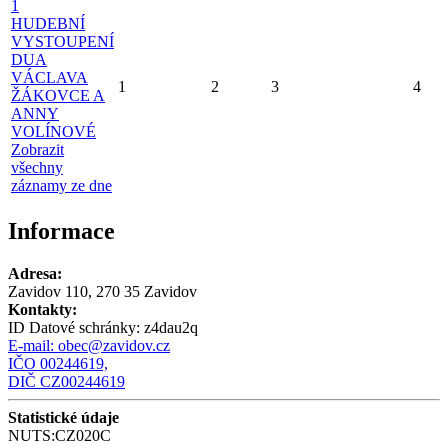
1
HUDEBNÍ
VYSTOUPENÍ
DUA
VÁCLAVA
1
2
3
4
ŽÁKOVCE A
ANNY
VOLÍNOVÉ
Zobrazit
všechny
záznamy ze dne
Informace
Adresa:
Zavidov 110, 270 35 Zavidov
Kontakty:
ID Datové schránky:
z4dau2q
E-mail:
obec@zavidov.cz
IČO 00244619,
DIČ CZ00244619
Statistické údaje
NUTS:CZ020C