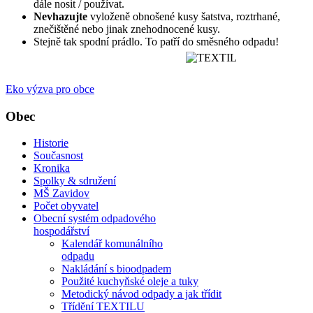
dále nosit / používat.
Nevhazujte
vyloženě obnošené kusy šatstva, roztrhané,
znečištěné nebo jinak znehodnocené kusy.
Stejně tak spodní prádlo. To patří do směsného odpadu!
Eko výzva pro obce
Obec
Historie
Současnost
Kronika
Spolky & sdružení
MŠ Zavidov
Počet obyvatel
Obecní systém odpadového
hospodářství
Kalendář komunálního
odpadu
Nakládání s bioodpadem
Použité kuchyňské oleje a tuky
Metodický návod odpady a jak třídit
Třídění TEXTILU