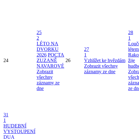
25
28
2
1
LÉTO NA
Louče
DVORKU
27
létem
2026
POCTA
1
Rako
24
ZUZANĚ
26
Vzhlížet ke hvězdám
žije
NAVAROVÉ
Zobrazit všechny
hudb
Zobrazit
záznamy ze dne
Zobra
všechny
všec
záznamy ze
zázn
dne
ze dn
31
1
HUDEBNÍ
VYSTOUPENÍ
DUA