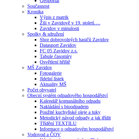
Geoportál
Současnost
Kronika
Výpis z matrik
Žili v Zavidově v 19. století….
Zavidov v minulosti
Spolky & sdružení
Sbor dobrovolných hasičů Zavidov
Datasport Zavidov
FC 05 Zavidov z.s.
Tabule časomíry
Osvětlení hřiště
MŠ Zavidov
Fotogalerie
Jídelní lístek
Aktuality MŠ
Počet obyvatel
Obecní systém odpadového hospodářství
Kalendář komunálního odpadu
Nakládání s bioodpadem
Použité kuchyňské oleje a tuky
Metodický návod odpady a jak třídit
Třídění TEXTILU
Informace o odpadovém hospodářství
Vodovod a ČOV