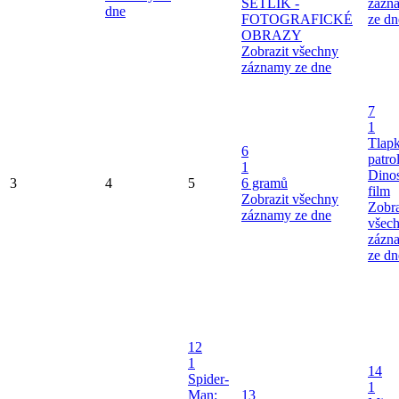
ŠETLÍK -
zázn
dne
FOTOGRAFICKÉ
ze dn
OBRAZY
Zobrazit všechny
záznamy ze dne
7
1
Tlap
6
patro
1
Dinos
3
4
5
6 gramů
film
Zobrazit všechny
Zobra
záznamy ze dne
všec
zázn
ze dn
12
1
14
Spider-
1
Man:
13