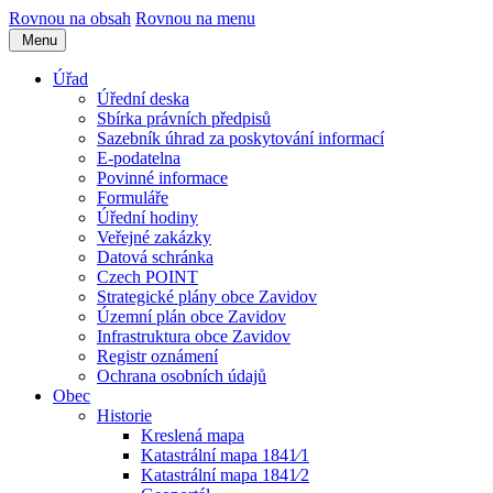
Rovnou na obsah
Rovnou na menu
Menu
Úřad
Úřední deska
Sbírka právních předpisů
Sazebník úhrad za poskytování informací
E-podatelna
Povinné informace
Formuláře
Úřední hodiny
Veřejné zakázky
Datová schránka
Czech POINT
Strategické plány obce Zavidov
Územní plán obce Zavidov
Infrastruktura obce Zavidov
Registr oznámení
Ochrana osobních údajů
Obec
Historie
Kreslená mapa
Katastrální mapa 1841⁄1
Katastrální mapa 1841⁄2