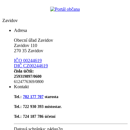
Zavidov
Adresa
Obecní úřad Zavidov
Zavidov 110
270 35 Zavidov
IČO 00244619
DIČ CZ00244619
čísla účtů:
259319897/0600
6124776369/0800
Kontakt
Tel.:
702 177 707
starosta
Tel.: 722 930 393 místostar.
Tel.: 724 187 786 účetní
Datová schránka:
z4dau2q