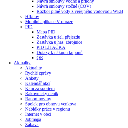
Návrh smlouvy vodné a přílohy
Návrh smlouvy stočné (ČOV)
Rozbor pitné vody z veřejného vodovodu WEB
Hřbitov
Mobilní aplikace V obraze
PID
Mapa PID
Zastávka u žel. přejezdu
Zastávka u has. zbrojnice
PID LÍTAČKA
Dotazy k nákupu kuponů
QR
Aktuality
Aktuality
Rychlé zprávy
Ankety
Kalendář akcí
Kam za sportem
Rakovnický denik
Raport noviny
Spolek pro obnovu venkova
Nabídky práce v regionu
Internet v obci
Jobmapa
Zábava