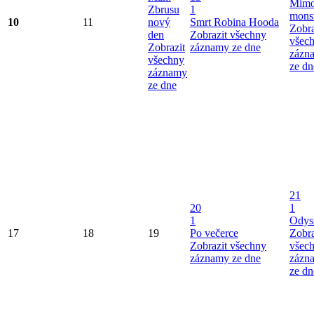
Mimo
Zbrusu
1
mons
10
11
nový
Smrt Robina Hooda
Zobra
den
Zobrazit všechny
všec
Zobrazit
záznamy ze dne
zázn
všechny
ze dn
záznamy
ze dne
21
20
1
1
Odys
17
18
19
Po večerce
Zobra
Zobrazit všechny
všec
záznamy ze dne
zázn
ze dn