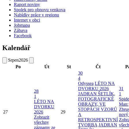
Raport noviny
Spolek pro obnovu venkova
Nabídky práce v regionu
Internet v obci
Jobmapa
Zábava
Facebook
Kalendář
Srpen
2026
Po
Út
St
Čt
P
30
4
Odyssea
LÉTO NA
DVORKU 2026
31
28
JADRAN ŠETLÍK,
1
1
FOTOGRAFICKÉ
Spide
LÉTO NA
OBRAZY, VE
Man:
DVORKU
STOPÁCH VZORŮ
Zbru
27
2026
29
A
nový
Zobrazit
RETROSPEKTIVNÍ
Zobra
všechny
TVORBA
JADRAN
všec
záznamy ze