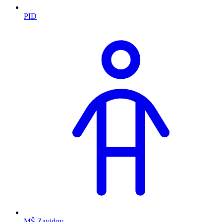
PID
MŠ Zavidov