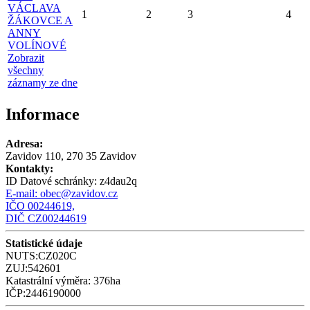
VÁCLAVA
1
2
3
4
ŽÁKOVCE A
ANNY
VOLÍNOVÉ
Zobrazit
všechny
záznamy ze dne
Informace
Adresa:
Zavidov 110, 270 35 Zavidov
Kontakty:
ID Datové schránky:
z4dau2q
E-mail:
obec@zavidov.cz
IČO 00244619,
DIČ CZ00244619
Statistické údaje
NUTS:CZ020C
ZUJ:542601
Katastrální výměra: 376ha
IČP:2446190000