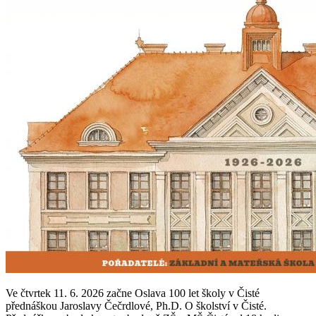
Ve čtvrtek 11. 6. 2026 začne Oslava 100 let školy v Čisté
přednáškou Jaroslavy Čečrdlové, Ph.D. O školství v Čisté.