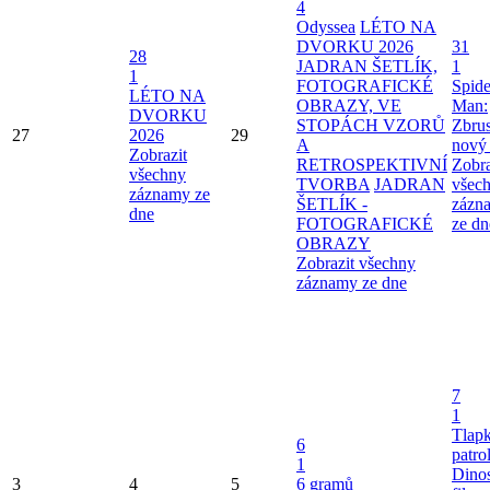
4
Odyssea
LÉTO NA
DVORKU 2026
31
28
JADRAN ŠETLÍK,
1
1
FOTOGRAFICKÉ
Spide
LÉTO NA
OBRAZY, VE
Man:
DVORKU
STOPÁCH VZORŮ
Zbru
27
2026
29
A
nový
Zobrazit
RETROSPEKTIVNÍ
Zobra
všechny
TVORBA
JADRAN
všec
záznamy ze
ŠETLÍK -
zázn
dne
FOTOGRAFICKÉ
ze dn
OBRAZY
Zobrazit všechny
záznamy ze dne
7
1
Tlap
6
patro
1
Dinos
3
4
5
6 gramů