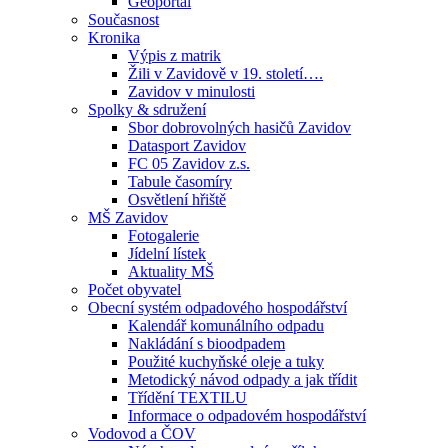
Geoportál
Současnost
Kronika
Výpis z matrik
Žili v Zavidově v 19. století….
Zavidov v minulosti
Spolky & sdružení
Sbor dobrovolných hasičů Zavidov
Datasport Zavidov
FC 05 Zavidov z.s.
Tabule časomíry
Osvětlení hřiště
MŠ Zavidov
Fotogalerie
Jídelní lístek
Aktuality MŠ
Počet obyvatel
Obecní systém odpadového hospodářství
Kalendář komunálního odpadu
Nakládání s bioodpadem
Použité kuchyňské oleje a tuky
Metodický návod odpady a jak třídit
Třídění TEXTILU
Informace o odpadovém hospodářství
Vodovod a ČOV