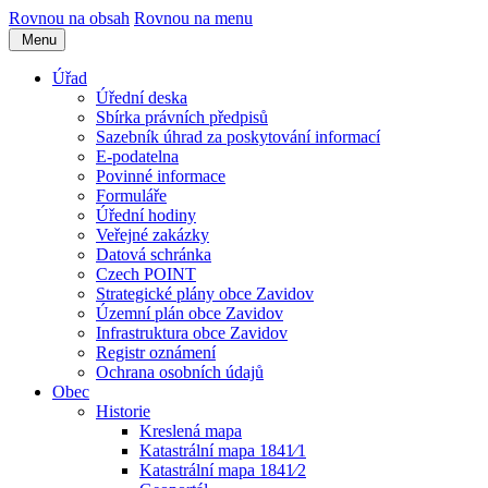
Rovnou na obsah
Rovnou na menu
Menu
Úřad
Úřední deska
Sbírka právních předpisů
Sazebník úhrad za poskytování informací
E-podatelna
Povinné informace
Formuláře
Úřední hodiny
Veřejné zakázky
Datová schránka
Czech POINT
Strategické plány obce Zavidov
Územní plán obce Zavidov
Infrastruktura obce Zavidov
Registr oznámení
Ochrana osobních údajů
Obec
Historie
Kreslená mapa
Katastrální mapa 1841⁄1
Katastrální mapa 1841⁄2