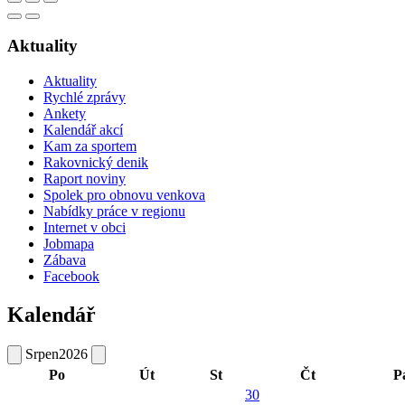
Aktuality
Aktuality
Rychlé zprávy
Ankety
Kalendář akcí
Kam za sportem
Rakovnický denik
Raport noviny
Spolek pro obnovu venkova
Nabídky práce v regionu
Internet v obci
Jobmapa
Zábava
Facebook
Kalendář
Srpen
2026
Po
Út
St
Čt
P
30