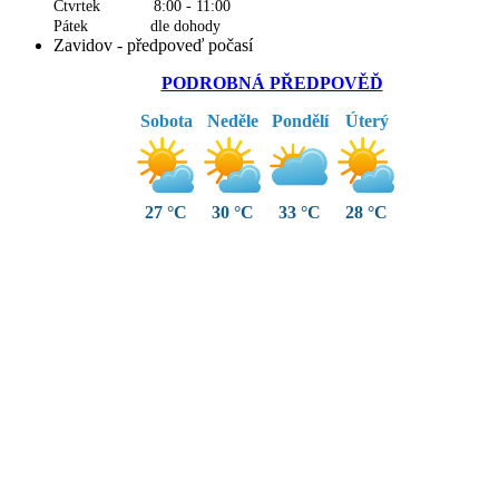
Čtvrtek 8:00 - 11:00
Pátek dle dohody
Zavidov - předpoveď počasí
PODROBNÁ PŘEDPOVĚĎ
Sobota
Neděle
Pondělí
Úterý
27 °C
30 °C
33 °C
28 °C