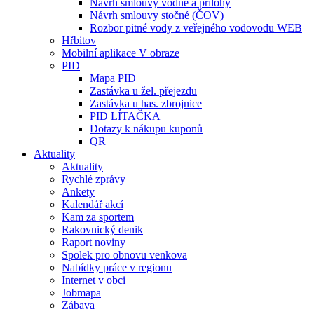
Návrh smlouvy vodné a přílohy
Návrh smlouvy stočné (ČOV)
Rozbor pitné vody z veřejného vodovodu WEB
Hřbitov
Mobilní aplikace V obraze
PID
Mapa PID
Zastávka u žel. přejezdu
Zastávka u has. zbrojnice
PID LÍTAČKA
Dotazy k nákupu kuponů
QR
Aktuality
Aktuality
Rychlé zprávy
Ankety
Kalendář akcí
Kam za sportem
Rakovnický denik
Raport noviny
Spolek pro obnovu venkova
Nabídky práce v regionu
Internet v obci
Jobmapa
Zábava