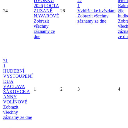
DVORKU
27
létem
2026
POCTA
1
Rako
24
ZUZANĚ
26
Vzhlížet ke hvězdám
žije
NAVAROVÉ
Zobrazit všechny
hudb
Zobrazit
záznamy ze dne
Zobra
všechny
všec
záznamy ze
zázn
dne
ze dn
31
1
HUDEBNÍ
VYSTOUPENÍ
DUA
VÁCLAVA
1
2
3
4
ŽÁKOVCE A
ANNY
VOLÍNOVÉ
Zobrazit
všechny
záznamy ze dne