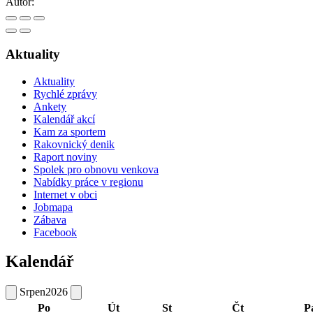
Autor:
Aktuality
Aktuality
Rychlé zprávy
Ankety
Kalendář akcí
Kam za sportem
Rakovnický denik
Raport noviny
Spolek pro obnovu venkova
Nabídky práce v regionu
Internet v obci
Jobmapa
Zábava
Facebook
Kalendář
Srpen
2026
Po
Út
St
Čt
P