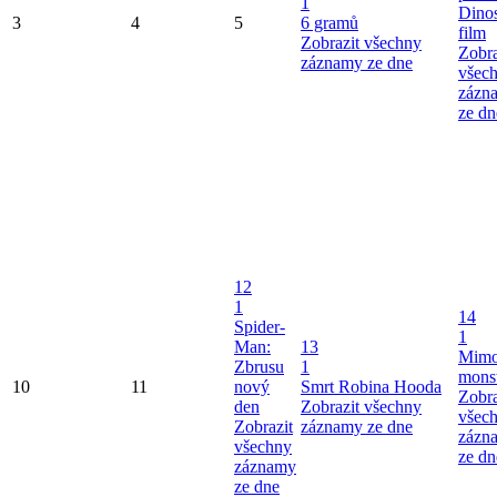
1
Dinos
3
4
5
6 gramů
film
Zobrazit všechny
Zobra
záznamy ze dne
všec
zázn
ze dn
12
1
14
Spider-
1
Man:
13
Mimo
Zbrusu
1
mons
10
11
nový
Smrt Robina Hooda
Zobra
den
Zobrazit všechny
všec
Zobrazit
záznamy ze dne
zázn
všechny
ze dn
záznamy
ze dne