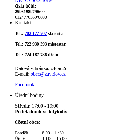
DIČ CZ00244619
čísla účtů:
259319897/0600
6124776369/0800
Kontakt
Tel.:
702 177 707
starosta
Tel.: 722 930 393 místostar.
Tel.: 724 187 786 účetní
Datová schránka:
z4dau2q
E-mail:
obec@zavidov.cz
Facebook
Úřední hodiny
Středa:
17:00 - 19:00
Po tel. domluvě kdykoliv
účetní obce:
Pondělí 8:00 - 11:30
Úterý 13:00 - 15:00