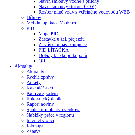
Návrh smlouvy vodné a přílohy
Návrh smlouvy stočné (ČOV)
Rozbor pitné vody z veřejného vodovodu WEB
Hřbitov
Mobilní aplikace V obraze
PID
Mapa PID
Zastávka u žel. přejezdu
Zastávka u has. zbrojnice
PID LÍTAČKA
Dotazy k nákupu kuponů
QR
Aktuality
Aktuality
Rychlé zprávy
Ankety
Kalendář akcí
Kam za sportem
Rakovnický denik
Raport noviny
Spolek pro obnovu venkova
Nabídky práce v regionu
Internet v obci
Jobmapa
Zábava