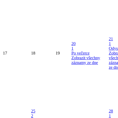
21
20
1
1
Odys
17
18
19
Po večerce
Zobra
Zobrazit všechny
všec
záznamy ze dne
zázn
ze dn
25
28
2
1