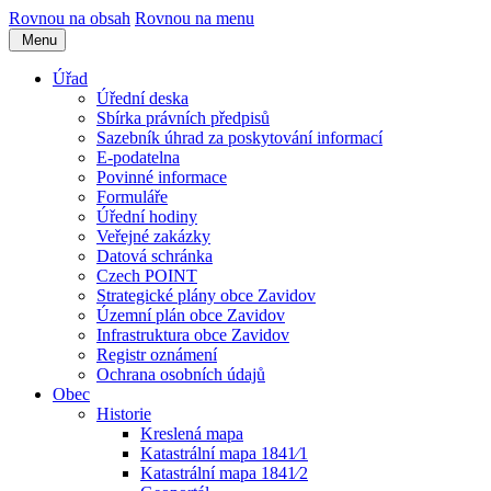
Rovnou na obsah
Rovnou na menu
Menu
Úřad
Úřední deska
Sbírka právních předpisů
Sazebník úhrad za poskytování informací
E-podatelna
Povinné informace
Formuláře
Úřední hodiny
Veřejné zakázky
Datová schránka
Czech POINT
Strategické plány obce Zavidov
Územní plán obce Zavidov
Infrastruktura obce Zavidov
Registr oznámení
Ochrana osobních údajů
Obec
Historie
Kreslená mapa
Katastrální mapa 1841⁄1
Katastrální mapa 1841⁄2