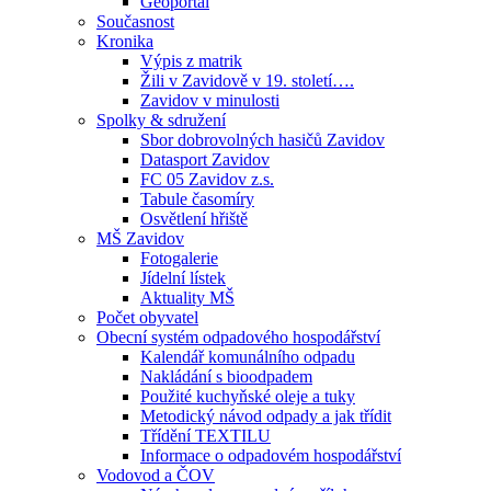
Geoportál
Současnost
Kronika
Výpis z matrik
Žili v Zavidově v 19. století….
Zavidov v minulosti
Spolky & sdružení
Sbor dobrovolných hasičů Zavidov
Datasport Zavidov
FC 05 Zavidov z.s.
Tabule časomíry
Osvětlení hřiště
MŠ Zavidov
Fotogalerie
Jídelní lístek
Aktuality MŠ
Počet obyvatel
Obecní systém odpadového hospodářství
Kalendář komunálního odpadu
Nakládání s bioodpadem
Použité kuchyňské oleje a tuky
Metodický návod odpady a jak třídit
Třídění TEXTILU
Informace o odpadovém hospodářství
Vodovod a ČOV