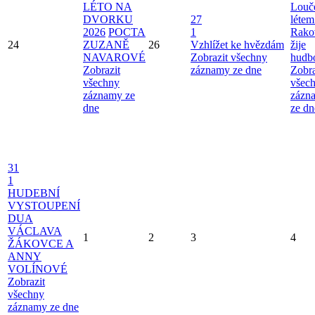
LÉTO NA
Louče
DVORKU
27
létem
2026
POCTA
1
Rako
24
ZUZANĚ
26
Vzhlížet ke hvězdám
žije
NAVAROVÉ
Zobrazit všechny
hudb
Zobrazit
záznamy ze dne
Zobra
všechny
všec
záznamy ze
zázn
dne
ze dn
31
1
HUDEBNÍ
VYSTOUPENÍ
DUA
VÁCLAVA
1
2
3
4
ŽÁKOVCE A
ANNY
VOLÍNOVÉ
Zobrazit
všechny
záznamy ze dne