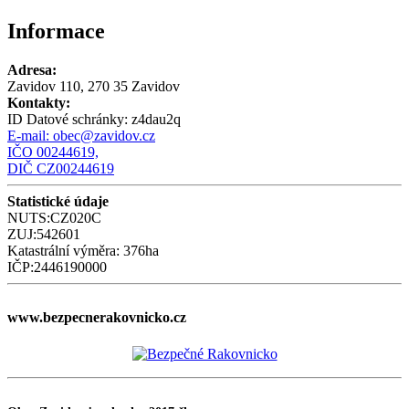
Informace
Adresa:
Zavidov 110, 270 35 Zavidov
Kontakty:
ID Datové schránky:
z4dau2q
E-mail:
obec@zavidov.cz
IČO 00244619,
DIČ CZ00244619
Statistické údaje
NUTS:CZ020C
ZUJ:542601
Katastrální výměra: 376ha
IČP:2446190000
www.bezpecnerakovnicko.cz