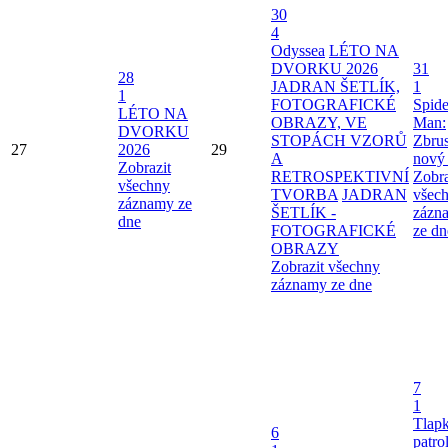
30
4
Odyssea
LÉTO NA
DVORKU 2026
31
28
JADRAN ŠETLÍK,
1
1
FOTOGRAFICKÉ
Spide
LÉTO NA
OBRAZY, VE
Man:
DVORKU
STOPÁCH VZORŮ
Zbru
27
2026
29
A
nový
Zobrazit
RETROSPEKTIVNÍ
Zobra
všechny
TVORBA
JADRAN
všec
záznamy ze
ŠETLÍK -
zázn
dne
FOTOGRAFICKÉ
ze dn
OBRAZY
Zobrazit všechny
záznamy ze dne
7
1
Tlap
6
patro