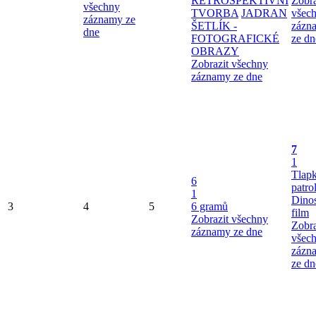
RETROSPEKTIVNÍ
Zobra
všechny
TVORBA
JADRAN
všec
záznamy ze
ŠETLÍK -
zázn
dne
FOTOGRAFICKÉ
ze dn
OBRAZY
Zobrazit všechny
záznamy ze dne
7
1
Tlap
6
patro
1
Dinos
3
4
5
6 gramů
film
Zobrazit všechny
Zobra
záznamy ze dne
všec
zázn
ze dn