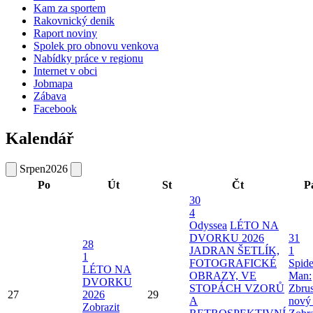
Kam za sportem
Rakovnický denik
Raport noviny
Spolek pro obnovu venkova
Nabídky práce v regionu
Internet v obci
Jobmapa
Zábava
Facebook
Kalendář
Srpen
2026
Po
Út
St
Čt
P
30
4
Odyssea
LÉTO NA
DVORKU 2026
31
28
JADRAN ŠETLÍK,
1
1
FOTOGRAFICKÉ
Spide
LÉTO NA
OBRAZY, VE
Man:
DVORKU
STOPÁCH VZORŮ
Zbru
27
2026
29
A
nový
Zobrazit