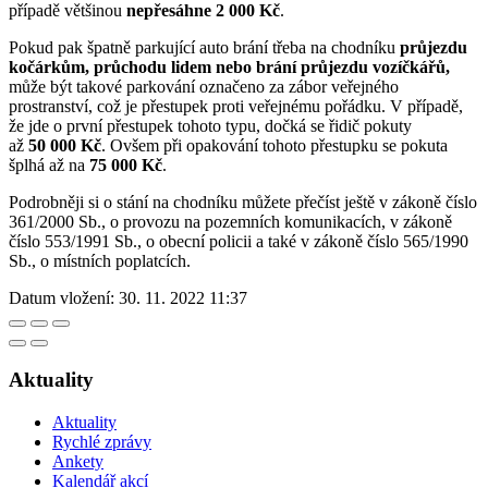
případě většinou
nepřesáhne 2 000 Kč
.
Pokud pak špatně parkující auto brání třeba na chodníku
průjezdu
kočárkům, průchodu lidem nebo brání průjezdu vozíčkářů,
může být takové parkování označeno za zábor veřejného
prostranství, což je přestupek proti veřejnému pořádku. V případě,
že jde o první přestupek tohoto typu, dočká se řidič pokuty
až
50 000 Kč
. Ovšem při opakování tohoto přestupku se pokuta
šplhá až na
75 000 Kč
.
Podrobněji si o stání na chodníku můžete přečíst ještě v zákoně číslo
361/2000 Sb., o provozu na pozemních komunikacích, v zákoně
číslo 553/1991 Sb., o obecní policii a také v zákoně číslo 565/1990
Sb., o místních poplatcích.
Datum vložení:
30. 11. 2022 11:37
Aktuality
Aktuality
Rychlé zprávy
Ankety
Kalendář akcí