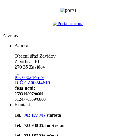
Zavidov
Adresa
Obecní úřad Zavidov
Zavidov 110
270 35 Zavidov
IČO 00244619
DIČ CZ00244619
čísla účtů:
259319897/0600
6124776369/0800
Kontakt
Tel.:
702 177 707
starosta
Tel.: 722 930 393 místostar.
Tel.: 724 187 786 účetní