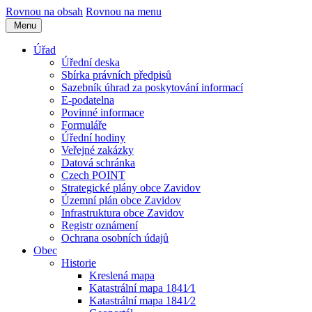
Rovnou na obsah
Rovnou na menu
Menu
Úřad
Úřední deska
Sbírka právních předpisů
Sazebník úhrad za poskytování informací
E-podatelna
Povinné informace
Formuláře
Úřední hodiny
Veřejné zakázky
Datová schránka
Czech POINT
Strategické plány obce Zavidov
Územní plán obce Zavidov
Infrastruktura obce Zavidov
Registr oznámení
Ochrana osobních údajů
Obec
Historie
Kreslená mapa
Katastrální mapa 1841⁄1
Katastrální mapa 1841⁄2