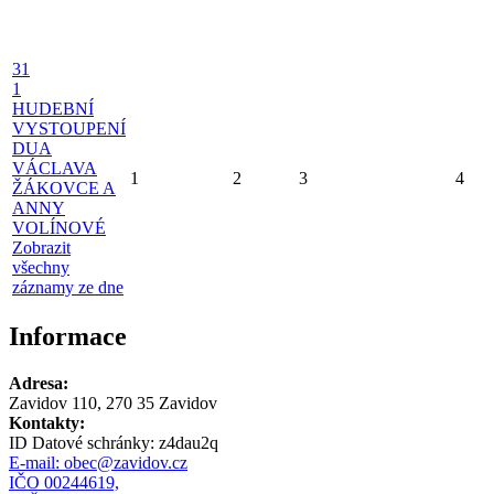
31
1
HUDEBNÍ
VYSTOUPENÍ
DUA
VÁCLAVA
1
2
3
4
ŽÁKOVCE A
ANNY
VOLÍNOVÉ
Zobrazit
všechny
záznamy ze dne
Informace
Adresa:
Zavidov 110, 270 35 Zavidov
Kontakty:
ID Datové schránky:
z4dau2q
E-mail:
obec@zavidov.cz
IČO 00244619,