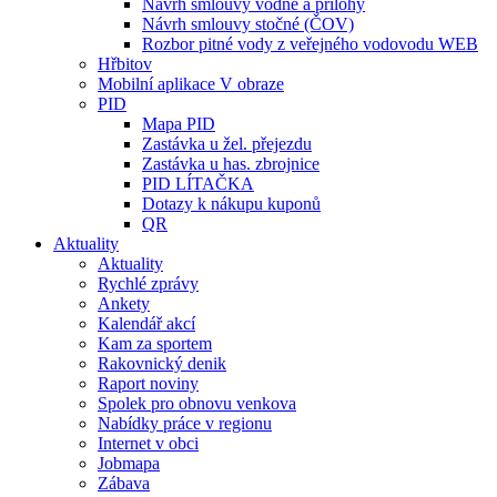
Návrh smlouvy vodné a přílohy
Návrh smlouvy stočné (ČOV)
Rozbor pitné vody z veřejného vodovodu WEB
Hřbitov
Mobilní aplikace V obraze
PID
Mapa PID
Zastávka u žel. přejezdu
Zastávka u has. zbrojnice
PID LÍTAČKA
Dotazy k nákupu kuponů
QR
Aktuality
Aktuality
Rychlé zprávy
Ankety
Kalendář akcí
Kam za sportem
Rakovnický denik
Raport noviny
Spolek pro obnovu venkova
Nabídky práce v regionu
Internet v obci
Jobmapa
Zábava