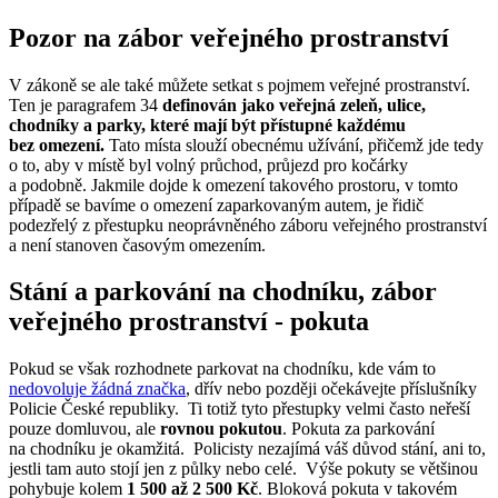
Pozor na zábor veřejného prostranství
V zákoně se ale také můžete setkat s pojmem veřejné prostranství.
Ten je paragrafem 34
definován jako veřejná zeleň, ulice,
chodníky a parky, které mají být přístupné každému
bez omezení.
Tato místa slouží obecnému užívání, přičemž jde tedy
o to, aby v místě byl volný průchod, průjezd pro kočárky
a podobně. Jakmile dojde k omezení takového prostoru, v tomto
případě se bavíme o omezení zaparkovaným autem, je řidič
podezřelý z přestupku neoprávněného záboru veřejného prostranství
a není stanoven časovým omezením.
Stání a parkování na chodníku, zábor
veřejného prostranství - pokuta
Pokud se však rozhodnete parkovat na chodníku, kde vám to
nedovoluje žádná značka
, dřív nebo později očekávejte příslušníky
Policie České republiky. Ti totiž tyto přestupky velmi často neřeší
pouze domluvou, ale
rovnou pokutou
. Pokuta za parkování
na chodníku je okamžitá. Policisty nezajímá váš důvod stání, ani to,
jestli tam auto stojí jen z půlky nebo celé. Výše pokuty se většinou
pohybuje kolem
1 500 až 2 500 Kč
. Bloková pokuta v takovém