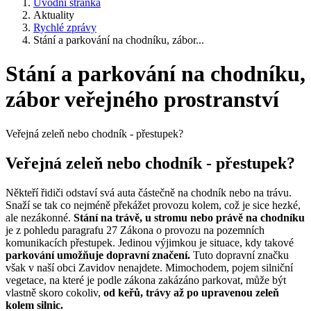
Úvodní stránka
Aktuality
Rychlé zprávy
Stání a parkování na chodníku, zábor...
Stání a parkování na chodníku,
zábor veřejného prostranství
Veřejná zeleň nebo chodník - přestupek?
Veřejná zeleň nebo chodník - přestupek?
Někteří řidiči odstaví svá auta částečně na chodník nebo na trávu.
Snaží se tak co nejméně překážet provozu kolem, což je sice hezké,
ale nezákonné.
Stání na trávě, u stromu nebo právě na chodníku
je z pohledu paragrafu 27 Zákona o provozu na pozemních
komunikacích přestupek. Jedinou výjimkou je situace, kdy takové
parkování umožňuje dopravní značení.
Tuto dopravní značku
však v naší obci Zavidov nenajdete. Mimochodem, pojem silniční
vegetace, na které je podle zákona zakázáno parkovat, může být
vlastně skoro cokoliv,
od keřů, trávy až po upravenou zeleň
kolem silnic.