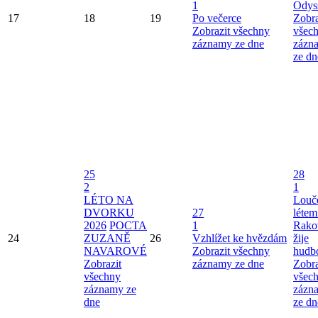
1
Odys
17
18
19
Po večerce
Zobra
Zobrazit všechny
všec
záznamy ze dne
zázn
ze dn
25
28
2
1
LÉTO NA
Louče
DVORKU
27
létem
2026
POCTA
1
Rako
24
ZUZANĚ
26
Vzhlížet ke hvězdám
žije
NAVAROVÉ
Zobrazit všechny
hudb
Zobrazit
záznamy ze dne
Zobra
všechny
všec
záznamy ze
zázn
dne
ze dn