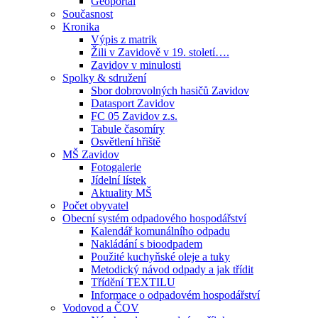
Geoportál
Současnost
Kronika
Výpis z matrik
Žili v Zavidově v 19. století….
Zavidov v minulosti
Spolky & sdružení
Sbor dobrovolných hasičů Zavidov
Datasport Zavidov
FC 05 Zavidov z.s.
Tabule časomíry
Osvětlení hřiště
MŠ Zavidov
Fotogalerie
Jídelní lístek
Aktuality MŠ
Počet obyvatel
Obecní systém odpadového hospodářství
Kalendář komunálního odpadu
Nakládání s bioodpadem
Použité kuchyňské oleje a tuky
Metodický návod odpady a jak třídit
Třídění TEXTILU
Informace o odpadovém hospodářství
Vodovod a ČOV