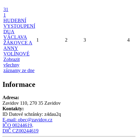
31
1
HUDEBNÍ
VYSTOUPENÍ
DUA
VÁCLAVA
1
2
3
4
ŽÁKOVCE A
ANNY
VOLÍNOVÉ
Zobrazit
všechny
záznamy ze dne
Informace
Adresa:
Zavidov 110, 270 35 Zavidov
Kontakty:
ID Datové schránky:
z4dau2q
E-mail:
obec@zavidov.cz
IČO 00244619,
DIČ CZ00244619