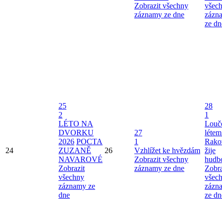
Zobrazit všechny
všec
záznamy ze dne
zázn
ze dn
25
28
2
1
LÉTO NA
Louče
DVORKU
27
létem
2026
POCTA
1
Rako
24
ZUZANĚ
26
Vzhlížet ke hvězdám
žije
NAVAROVÉ
Zobrazit všechny
hudb
Zobrazit
záznamy ze dne
Zobra
všechny
všec
záznamy ze
zázn
dne
ze dn