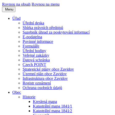
Rovnou na obsah
Rovnou na menu
Menu
Úřad
Úřední deska
Sbírka právních předpisů
Sazebník úhrad za poskytování informací
E-podatelna
Povinné informace
Formuláře
Úřední hodiny
Veřejné zakázky
Datová schránka
Czech POINT
Strategické plány obce Zavidov
Územní plán obce Zavidov
Infrastruktura obce Zavidov
Registr oznámení
Ochrana osobních údajů
Obec
Historie
Kreslená mapa
Katastrální mapa 1841⁄1
Katastrální mapa 1841⁄2