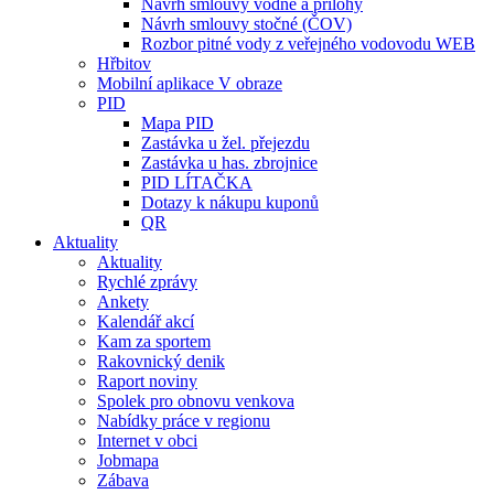
Návrh smlouvy vodné a přílohy
Návrh smlouvy stočné (ČOV)
Rozbor pitné vody z veřejného vodovodu WEB
Hřbitov
Mobilní aplikace V obraze
PID
Mapa PID
Zastávka u žel. přejezdu
Zastávka u has. zbrojnice
PID LÍTAČKA
Dotazy k nákupu kuponů
QR
Aktuality
Aktuality
Rychlé zprávy
Ankety
Kalendář akcí
Kam za sportem
Rakovnický denik
Raport noviny
Spolek pro obnovu venkova
Nabídky práce v regionu
Internet v obci
Jobmapa
Zábava