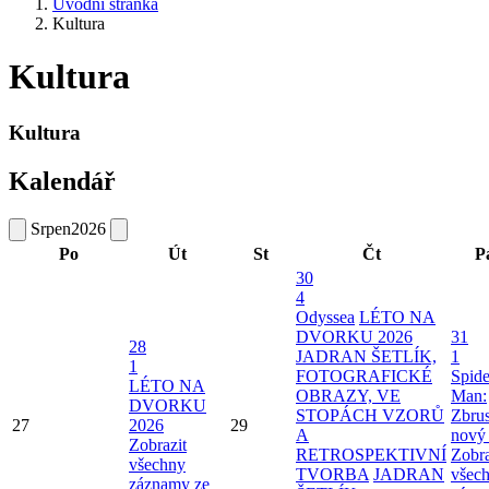
Úvodní stránka
Kultura
Kultura
Kultura
Kalendář
Srpen
2026
Po
Út
St
Čt
P
30
4
Odyssea
LÉTO NA
DVORKU 2026
31
28
JADRAN ŠETLÍK,
1
1
FOTOGRAFICKÉ
Spide
LÉTO NA
OBRAZY, VE
Man:
DVORKU
STOPÁCH VZORŮ
Zbru
27
2026
29
A
nový
Zobrazit
RETROSPEKTIVNÍ
Zobra
všechny
TVORBA
JADRAN
všec
záznamy ze