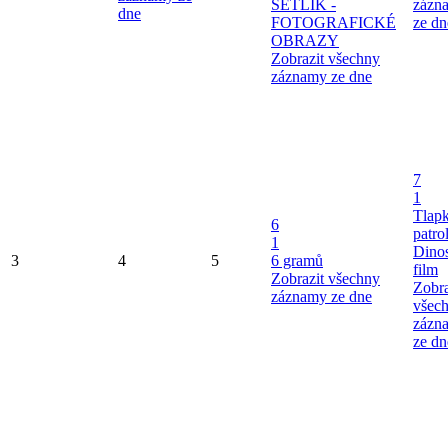
ŠETLÍK -
zázn
dne
FOTOGRAFICKÉ
ze dn
OBRAZY
Zobrazit všechny
záznamy ze dne
7
1
Tlap
6
patro
1
Dinos
3
4
5
6 gramů
film
Zobrazit všechny
Zobra
záznamy ze dne
všec
zázn
ze dn