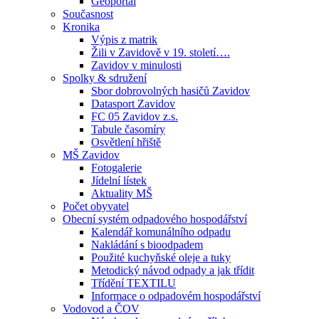
Geoportál
Současnost
Kronika
Výpis z matrik
Žili v Zavidově v 19. století….
Zavidov v minulosti
Spolky & sdružení
Sbor dobrovolných hasičů Zavidov
Datasport Zavidov
FC 05 Zavidov z.s.
Tabule časomíry
Osvětlení hřiště
MŠ Zavidov
Fotogalerie
Jídelní lístek
Aktuality MŠ
Počet obyvatel
Obecní systém odpadového hospodářství
Kalendář komunálního odpadu
Nakládání s bioodpadem
Použité kuchyňské oleje a tuky
Metodický návod odpady a jak třídit
Třídění TEXTILU
Informace o odpadovém hospodářství
Vodovod a ČOV