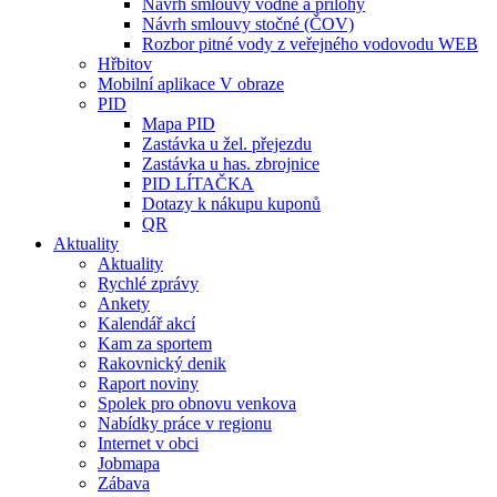
Návrh smlouvy vodné a přílohy
Návrh smlouvy stočné (ČOV)
Rozbor pitné vody z veřejného vodovodu WEB
Hřbitov
Mobilní aplikace V obraze
PID
Mapa PID
Zastávka u žel. přejezdu
Zastávka u has. zbrojnice
PID LÍTAČKA
Dotazy k nákupu kuponů
QR
Aktuality
Aktuality
Rychlé zprávy
Ankety
Kalendář akcí
Kam za sportem
Rakovnický denik
Raport noviny
Spolek pro obnovu venkova
Nabídky práce v regionu
Internet v obci
Jobmapa
Zábava