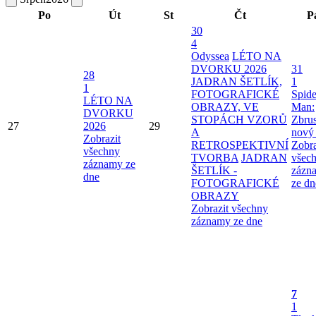
Po
Út
St
Čt
P
30
4
Odyssea
LÉTO NA
DVORKU 2026
31
28
JADRAN ŠETLÍK,
1
1
FOTOGRAFICKÉ
Spide
LÉTO NA
OBRAZY, VE
Man:
DVORKU
STOPÁCH VZORŮ
Zbru
27
2026
29
A
nový
Zobrazit
RETROSPEKTIVNÍ
Zobra
všechny
TVORBA
JADRAN
všec
záznamy ze
ŠETLÍK -
zázn
dne
FOTOGRAFICKÉ
ze dn
OBRAZY
Zobrazit všechny
záznamy ze dne
7
1