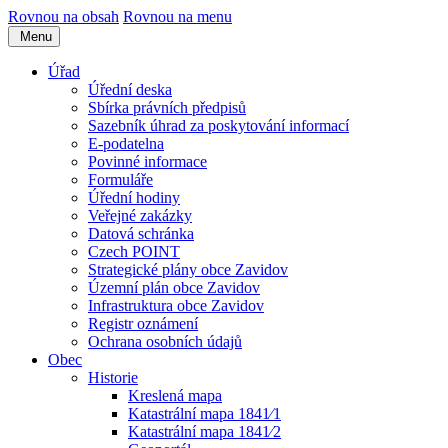
Rovnou na obsah
Rovnou na menu
Menu
Úřad
Úřední deska
Sbírka právních předpisů
Sazebník úhrad za poskytování informací
E-podatelna
Povinné informace
Formuláře
Úřední hodiny
Veřejné zakázky
Datová schránka
Czech POINT
Strategické plány obce Zavidov
Územní plán obce Zavidov
Infrastruktura obce Zavidov
Registr oznámení
Ochrana osobních údajů
Obec
Historie
Kreslená mapa
Katastrální mapa 1841⁄1
Katastrální mapa 1841⁄2