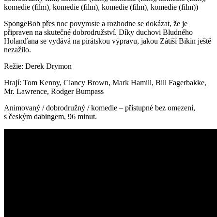
komedie (film), komedie (film), komedie (film), komedie (film))
SpongeBob přes noc povyroste a rozhodne se dokázat, že je
připraven na skutečné dobrodružství. Díky duchovi Bludného
Holanďana se vydává na pirátskou výpravu, jakou Zátiší Bikin ještě
nezažilo.
Režie: Derek Drymon
Hrají: Tom Kenny, Clancy Brown, Mark Hamill, Bill Fagerbakke,
Mr. Lawrence, Rodger Bumpass
Animovaný / dobrodružný / komedie – přístupné bez omezení,
s českým dabingem, 96 minut.