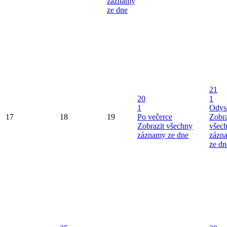
záznamy
ze dne
21
20
1
1
Odys
17
18
19
Po večerce
Zobra
Zobrazit všechny
všec
záznamy ze dne
zázn
ze dn