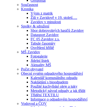
Geoportál
Současnost
Kronika
Výpis z matrik
Žili v Zavidově v 19. století….
Zavidov v minulosti
Spolky & sdružení
Sbor dobrovolných hasičů Zavidov
Datasport Zavidov
FC 05 Zavidov z.s.
Tabule časomíry
Osvětlení hřiště
MŠ Zavidov
Fotogalerie
Jídelní lístek
Aktuality MŠ
Počet obyvatel
Obecní systém odpadového hospodářství
Kalendář komunálního odpadu
Nakládání s bioodpadem
Použité kuchyňské oleje a tuky
Metodický návod odpady a jak třídit
Třídění TEXTILU
Informace o odpadovém hospodářství
Vodovod a ČOV