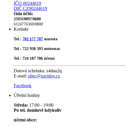
IČO 00244619
DIČ CZ00244619
čísla účtů:
259319897/0600
6124776369/0800
Kontakt
Tel.:
702 177 707
starosta
Tel.: 722 930 393 místostar.
Tel.: 724 187 786 účetní
Datová schránka:
z4dau2q
E-mail:
obec@zavidov.cz
Facebook
Úřední hodiny
Středa:
17:00 - 19:00
Po tel. domluvě kdykoliv
účetní obce: