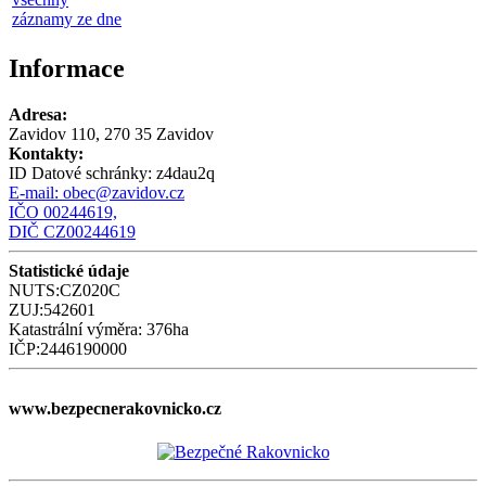
záznamy ze dne
Informace
Adresa:
Zavidov 110, 270 35 Zavidov
Kontakty:
ID Datové schránky:
z4dau2q
E-mail:
obec@zavidov.cz
IČO 00244619,
DIČ CZ00244619
Statistické údaje
NUTS:CZ020C
ZUJ:542601
Katastrální výměra: 376ha
IČP:2446190000
www.bezpecnerakovnicko.cz