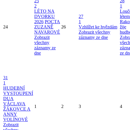
25
28
2
1
LÉTO NA
Louče
DVORKU
27
létem
2026
POCTA
1
Rako
24
ZUZANĚ
26
Vzhlížet ke hvězdám
žije
NAVAROVÉ
Zobrazit všechny
hudb
Zobrazit
záznamy ze dne
Zobra
všechny
všec
záznamy ze
zázn
dne
ze dn
31
1
HUDEBNÍ
VYSTOUPENÍ
DUA
VÁCLAVA
1
2
3
4
ŽÁKOVCE A
ANNY
VOLÍNOVÉ
Zobrazit
všechny