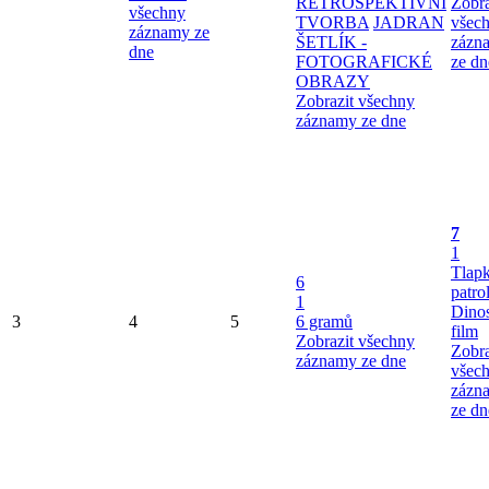
RETROSPEKTIVNÍ
Zobra
všechny
TVORBA
JADRAN
všec
záznamy ze
ŠETLÍK -
zázn
dne
FOTOGRAFICKÉ
ze dn
OBRAZY
Zobrazit všechny
záznamy ze dne
7
1
Tlap
6
patro
1
Dinos
3
4
5
6 gramů
film
Zobrazit všechny
Zobra
záznamy ze dne
všec
zázn
ze dn