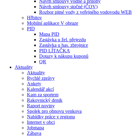
Návrh smlouvy vodné a přílohy
Návrh smlouvy stočné (ČOV)
Rozbor pitné vody z veřejného vodovodu WEB
Hřbitov
Mobilní aplikace V obraze
PID
Mapa PID
Zastávka u žel. přejezdu
Zastávka u has. zbrojnice
PID LÍTAČKA
Dotazy k nákupu kuponů
QR
Aktuality
Aktuality
Rychlé zprávy
Ankety
Kalendář akcí
Kam za sportem
Rakovnický denik
Raport noviny
Spolek pro obnovu venkova
Nabídky práce v regionu
Internet v obci
Jobmapa
Zábava