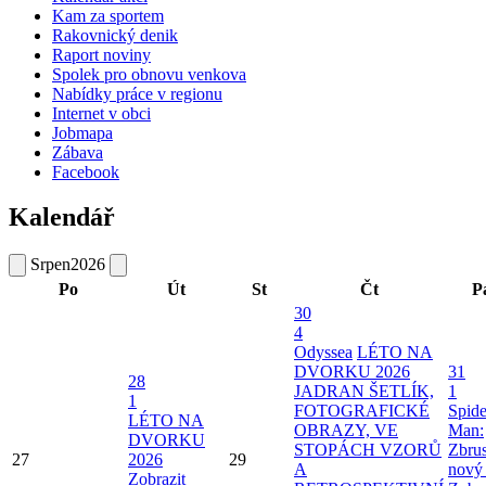
Kam za sportem
Rakovnický denik
Raport noviny
Spolek pro obnovu venkova
Nabídky práce v regionu
Internet v obci
Jobmapa
Zábava
Facebook
Kalendář
Srpen
2026
Po
Út
St
Čt
P
30
4
Odyssea
LÉTO NA
DVORKU 2026
31
28
JADRAN ŠETLÍK,
1
1
FOTOGRAFICKÉ
Spide
LÉTO NA
OBRAZY, VE
Man:
DVORKU
STOPÁCH VZORŮ
Zbru
27
2026
29
A
nový
Zobrazit