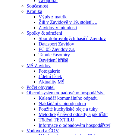
Geoportál
Současnost
Kronika
Výpis z matrik
Žili v Zavidově v 19. století….
Zavidov v minulosti
Spolky & sdružení
Sbor dobrovolných hasičů Zavidov
Datasport Zavidov
FC 05 Zavidov z.s.
Tabule časomíry
Osvětlení hřiště
MŠ Zavidov
Fotogalerie
Jídelní lístek
Aktuality MŠ
Počet obyvatel
Obecní systém odpadového hospodářství
Kalendář komunálního odpadu
Nakládání s bioodpadem
Použité kuchyňské oleje a tuky
Metodický návod odpady a jak třídit
Třídění TEXTILU
Informace o odpadovém hospodářství
Vodovod a ČOV