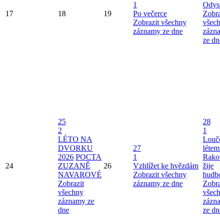
1
Odys
17
18
19
Po večerce
Zobra
Zobrazit všechny
všec
záznamy ze dne
zázn
ze dn
25
28
2
1
LÉTO NA
Louče
DVORKU
27
létem
2026
POCTA
1
Rako
24
ZUZANĚ
26
Vzhlížet ke hvězdám
žije
NAVAROVÉ
Zobrazit všechny
hudb
Zobrazit
záznamy ze dne
Zobra
všechny
všec
záznamy ze
zázn
dne
ze dn