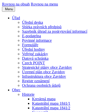
Rovnou na obsah
Rovnou na menu
Menu
Úřad
Úřední deska
Sbírka právních předpisů
Sazebník úhrad za poskytování informací
E-podatelna
Povinné informace
Formuláře
Úřední hodiny
Veřejné zakázky
Datová schránka
Czech POINT
Strategické plány obce Zavidov
Územní plán obce Zavidov
Infrastruktura obce Zavidov
Registr oznámení
Ochrana osobních údajů
Obec
Historie
Kreslená mapa
Katastrální mapa 1841⁄1
Katastrální mapa 1841⁄2