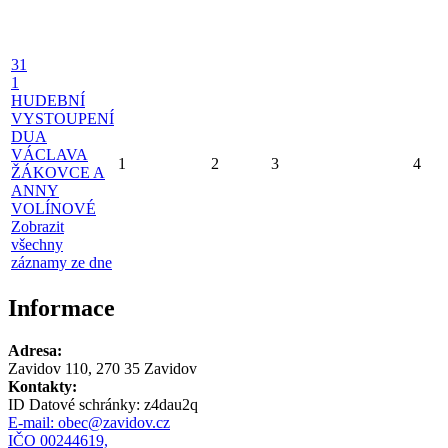
31
1
HUDEBNÍ
VYSTOUPENÍ
DUA
VÁCLAVA
1
2
3
4
ŽÁKOVCE A
ANNY
VOLÍNOVÉ
Zobrazit
všechny
záznamy ze dne
Informace
Adresa:
Zavidov 110, 270 35 Zavidov
Kontakty:
ID Datové schránky:
z4dau2q
E-mail:
obec@zavidov.cz
IČO 00244619,