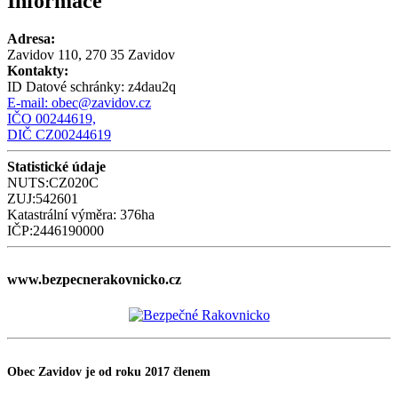
Informace
Adresa:
Zavidov 110, 270 35 Zavidov
Kontakty:
ID Datové schránky:
z4dau2q
E-mail:
obec@zavidov.cz
IČO 00244619,
DIČ CZ00244619
Statistické údaje
NUTS:CZ020C
ZUJ:542601
Katastrální výměra: 376ha
IČP:2446190000
www.bezpecnerakovnicko.cz
Obec Zavidov je od roku 2017 členem