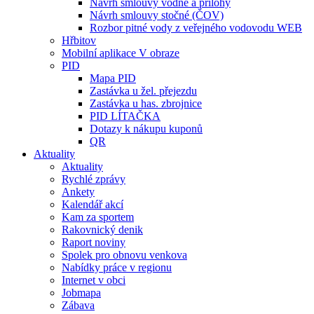
Návrh smlouvy vodné a přílohy
Návrh smlouvy stočné (ČOV)
Rozbor pitné vody z veřejného vodovodu WEB
Hřbitov
Mobilní aplikace V obraze
PID
Mapa PID
Zastávka u žel. přejezdu
Zastávka u has. zbrojnice
PID LÍTAČKA
Dotazy k nákupu kuponů
QR
Aktuality
Aktuality
Rychlé zprávy
Ankety
Kalendář akcí
Kam za sportem
Rakovnický denik
Raport noviny
Spolek pro obnovu venkova
Nabídky práce v regionu
Internet v obci
Jobmapa
Zábava