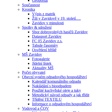
Geoportál
Současnost
Kronika
Výpis z matrik
Žili v Zavidově v 19. století….
Zavidov v minulosti
Spolky & sdružení
Sbor dobrovolných hasičů Zavidov
Datasport Zavidov
FC 05 Zavidov z.s.
Tabule časomíry
Osvětlení hřiště
MŠ Zavidov
Fotogalerie
Jídelní lístek
Aktuality MŠ
Počet obyvatel
Obecní systém odpadového hospodářství
Kalendář komunálního odpadu
Nakládání s bioodpadem
Použité kuchyňské oleje a tuky
Metodický návod odpady a jak třídit
Třídění TEXTILU
Informace o odpadovém hospodářství
Vodovod a ČOV