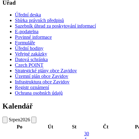
Úřad
Úřední deska
Sbírka právních předpisů
Sazebník úhrad za poskytování informací
E-podatelna
Povinné informace
Formuláře
Úřední hodiny
Veřejné zakázky
Datová schránka
Czech POINT
Strategické plány obce Zavidov
Územní plán obce Zavidov
Infrastruktura obce Zavidov
Registr oznámení
Ochrana osobních údajů
Kalendář
Srpen
2026
Po
Út
St
Čt
P
30