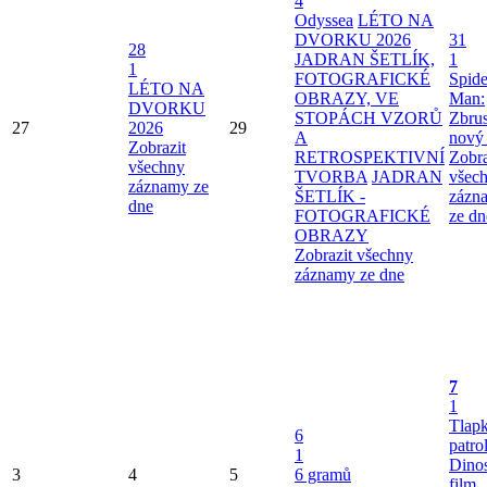
4
Odyssea
LÉTO NA
DVORKU 2026
31
28
JADRAN ŠETLÍK,
1
1
FOTOGRAFICKÉ
Spide
LÉTO NA
OBRAZY, VE
Man:
DVORKU
STOPÁCH VZORŮ
Zbru
27
2026
29
A
nový
Zobrazit
RETROSPEKTIVNÍ
Zobra
všechny
TVORBA
JADRAN
všec
záznamy ze
ŠETLÍK -
zázn
dne
FOTOGRAFICKÉ
ze dn
OBRAZY
Zobrazit všechny
záznamy ze dne
7
1
Tlap
6
patro
1
Dinos
3
4
5
6 gramů
film