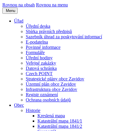
Rovnou na obsah
Rovnou na menu
Menu
Úřad
Úřední deska
Sbírka právních předpisů
Sazebník úhrad za poskytování informací
E-podatelna
Povinné informace
Formuláře
Úřední hodiny
Veřejné zakázky
Datová schránka
Czech POINT
Strategické plány obce Zavidov
Územní plán obce Zavidov
Infrastruktura obce Zavidov
Registr oznámení
Ochrana osobních údajů
Obec
Historie
Kreslená mapa
Katastrální mapa 1841⁄1
Katastrální mapa 1841⁄2