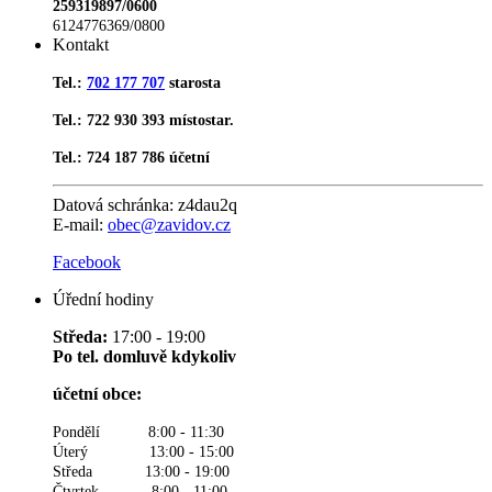
259319897/0600
6124776369/0800
Kontakt
Tel.:
702 177 707
starosta
Tel.: 722 930 393 místostar.
Tel.: 724 187 786 účetní
Datová schránka:
z4dau2q
E-mail:
obec@zavidov.cz
Facebook
Úřední hodiny
Středa:
17:00 - 19:00
Po tel. domluvě kdykoliv
účetní obce:
Pondělí 8:00 - 11:30
Úterý 13:00 - 15:00
Středa 13:00 - 19:00
Čtvrtek 8:00 - 11:00