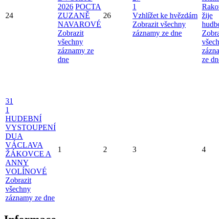
2026
POCTA
1
Rako
24
ZUZANĚ
26
Vzhlížet ke hvězdám
žije
NAVAROVÉ
Zobrazit všechny
hudb
Zobrazit
záznamy ze dne
Zobra
všechny
všec
záznamy ze
zázn
dne
ze dn
31
1
HUDEBNÍ
VYSTOUPENÍ
DUA
VÁCLAVA
1
2
3
4
ŽÁKOVCE A
ANNY
VOLÍNOVÉ
Zobrazit
všechny
záznamy ze dne