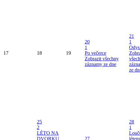
21
20
1
1
Odys
17
18
19
Po večerce
Zobra
Zobrazit všechny
všec
záznamy ze dne
zázn
ze dn
25
28
2
1
LÉTO NA
Louče
DVORKU
27
létem