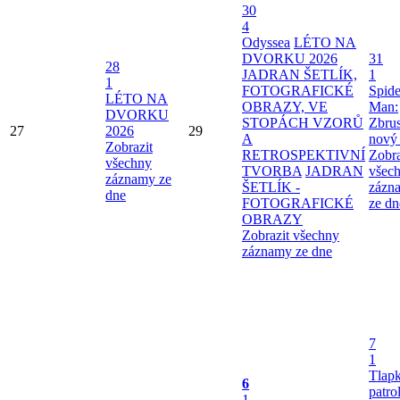
30
4
Odyssea
LÉTO NA
DVORKU 2026
31
28
JADRAN ŠETLÍK,
1
1
FOTOGRAFICKÉ
Spide
LÉTO NA
OBRAZY, VE
Man:
DVORKU
STOPÁCH VZORŮ
Zbru
27
2026
29
A
nový
Zobrazit
RETROSPEKTIVNÍ
Zobra
všechny
TVORBA
JADRAN
všec
záznamy ze
ŠETLÍK -
zázn
dne
FOTOGRAFICKÉ
ze dn
OBRAZY
Zobrazit všechny
záznamy ze dne
7
1
Tlap
6
patro
1