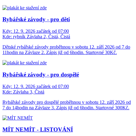
Rybářské závody - pro děti
Kdy:
12. 9. 2026 začátek od 07:00
Kde:
rybník Závlaha 2, Čistá, Čistá
Dětské rybářské závody proběhnou v sobotu 12. září 2026 od 7 do
11hodin na Závlaze 2. Zápis již od 6hodin. Startovné 30Kč.
Rybářské závody - pro dospělé
Kdy:
12. 9. 2026 začátek od 07:00
Kde:
Závlaha 3, Čistá
Rybářské závody pro dospělé proběhnou v sobotu 12. září 2026 od
7 do 14hodin na Závlaze 3. Zápis již od 6hodin. Startovné 300Kč.
MÍT NEMÍT - LISTOVÁNÍ