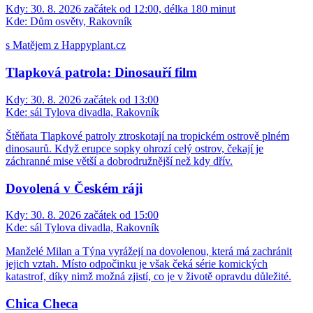
Kdy:
30. 8. 2026 začátek od 12:00, délka 180 minut
Kde:
Dům osvěty, Rakovník
s Matějem z Happyplant.cz
Tlapková patrola: Dinosauří film
Kdy:
30. 8. 2026 začátek od 13:00
Kde:
sál Tylova divadla, Rakovník
Štěňata Tlapkové patroly ztroskotají na tropickém ostrově plném
dinosaurů. Když erupce sopky ohrozí celý ostrov, čekají je
záchranné mise větší a dobrodružnější než kdy dřív.
Dovolená v Českém ráji
Kdy:
30. 8. 2026 začátek od 15:00
Kde:
sál Tylova divadla, Rakovník
Manželé Milan a Týna vyrážejí na dovolenou, která má zachránit
jejich vztah. Místo odpočinku je však čeká série komických
katastrof, díky nimž možná zjistí, co je v životě opravdu důležité.
Chica Checa