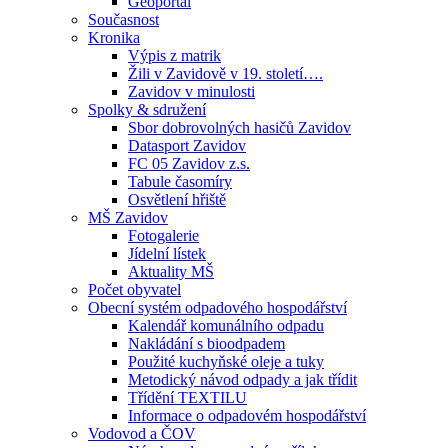
Geoportál
Současnost
Kronika
Výpis z matrik
Žili v Zavidově v 19. století….
Zavidov v minulosti
Spolky & sdružení
Sbor dobrovolných hasičů Zavidov
Datasport Zavidov
FC 05 Zavidov z.s.
Tabule časomíry
Osvětlení hřiště
MŠ Zavidov
Fotogalerie
Jídelní lístek
Aktuality MŠ
Počet obyvatel
Obecní systém odpadového hospodářství
Kalendář komunálního odpadu
Nakládání s bioodpadem
Použité kuchyňské oleje a tuky
Metodický návod odpady a jak třídit
Třídění TEXTILU
Informace o odpadovém hospodářství
Vodovod a ČOV