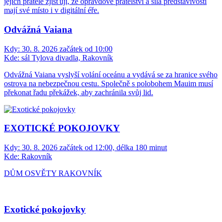
jejich přátelé zjišťují, že opravdové přátelství a síla představivosti
mají své místo i v digitální éře.
Odvážná Vaiana
Kdy:
30. 8. 2026 začátek od 10:00
Kde:
sál Tylova divadla, Rakovník
Odvážná Vaiana vyslyší volání oceánu a vydává se za hranice svého
ostrova na nebezpečnou cestu. Společně s polobohem Mauim musí
překonat řadu překážek, aby zachránila svůj lid.
EXOTICKÉ POKOJOVKY
Kdy:
30. 8. 2026 začátek od 12:00, délka 180 minut
Kde:
Rakovník
DŮM OSVĚTY RAKOVNÍK
Exotické pokojovky