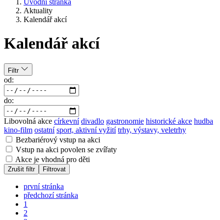
Úvodní stránka
Aktuality
Kalendář akcí
Kalendář akcí
Filtr
od:
do:
Libovolná akce
církevní
divadlo
gastronomie
historické akce
hudba
kino-film
ostatní
sport, aktivní vyžití
trhy, výstavy, veletrhy
Bezbariérový vstup na akci
Vstup na akci povolen se zvířaty
Akce je vhodná pro děti
Zrušit filtr
Filtrovat
první stránka
předchozí stránka
1
2