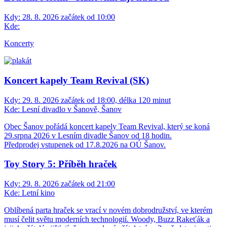
Kdy:
28. 8. 2026 začátek od 10:00
Kde:
Koncerty
Koncert kapely Team Revival (SK)
Kdy:
29. 8. 2026 začátek od 18:00, délka 120 minut
Kde:
Lesní divadlo v Šanově, Šanov
Obec Šanov pořádá koncert kapely Team Revival, který se koná
29.srpna 2026 v Lesním divadle Šanov od 18 hodin.
Předprodej vstupenek od 17.8.2026 na OÚ Šanov.
Toy Story 5: Příběh hraček
Kdy:
29. 8. 2026 začátek od 21:00
Kde:
Letní kino
Oblíbená parta hraček se vrací v novém dobrodružství, ve kterém
musí čelit světu moderních technologií. Woody, Buzz Rakeťák a