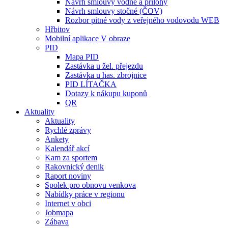
Návrh smlouvy vodné a přílohy
Návrh smlouvy stočné (ČOV)
Rozbor pitné vody z veřejného vodovodu WEB
Hřbitov
Mobilní aplikace V obraze
PID
Mapa PID
Zastávka u žel. přejezdu
Zastávka u has. zbrojnice
PID LÍTAČKA
Dotazy k nákupu kuponů
QR
Aktuality
Aktuality
Rychlé zprávy
Ankety
Kalendář akcí
Kam za sportem
Rakovnický denik
Raport noviny
Spolek pro obnovu venkova
Nabídky práce v regionu
Internet v obci
Jobmapa
Zábava