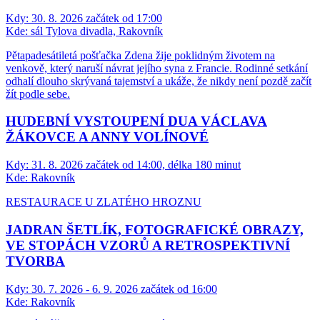
Kdy:
30. 8. 2026 začátek od 17:00
Kde:
sál Tylova divadla, Rakovník
Pětapadesátiletá pošťačka Zdena žije poklidným životem na
venkově, který naruší návrat jejího syna z Francie. Rodinné setkání
odhalí dlouho skrývaná tajemství a ukáže, že nikdy není pozdě začít
žít podle sebe.
HUDEBNÍ VYSTOUPENÍ DUA VÁCLAVA
ŽÁKOVCE A ANNY VOLÍNOVÉ
Kdy:
31. 8. 2026 začátek od 14:00, délka 180 minut
Kde:
Rakovník
RESTAURACE U ZLATÉHO HROZNU
JADRAN ŠETLÍK, FOTOGRAFICKÉ OBRAZY,
VE STOPÁCH VZORŮ A RETROSPEKTIVNÍ
TVORBA
Kdy:
30. 7. 2026 - 6. 9. 2026 začátek od 16:00
Kde:
Rakovník