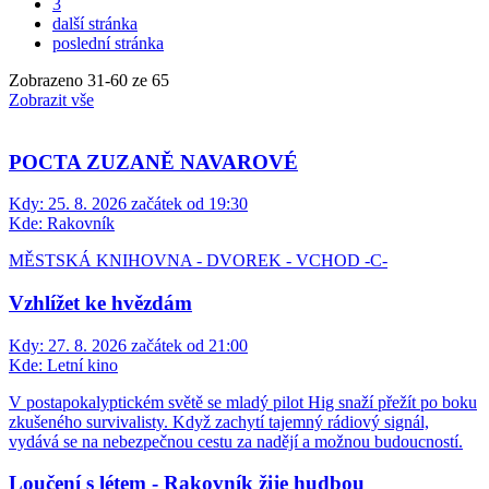
3
další stránka
poslední stránka
Zobrazeno
31
-
60
ze 65
Zobrazit vše
POCTA ZUZANĚ NAVAROVÉ
Kdy:
25. 8. 2026 začátek od 19:30
Kde:
Rakovník
MĚSTSKÁ KNIHOVNA - DVOREK - VCHOD -C-
Vzhlížet ke hvězdám
Kdy:
27. 8. 2026 začátek od 21:00
Kde:
Letní kino
V postapokalyptickém světě se mladý pilot Hig snaží přežít po boku
zkušeného survivalisty. Když zachytí tajemný rádiový signál,
vydává se na nebezpečnou cestu za nadějí a možnou budoucností.
Loučení s létem - Rakovník žije hudbou