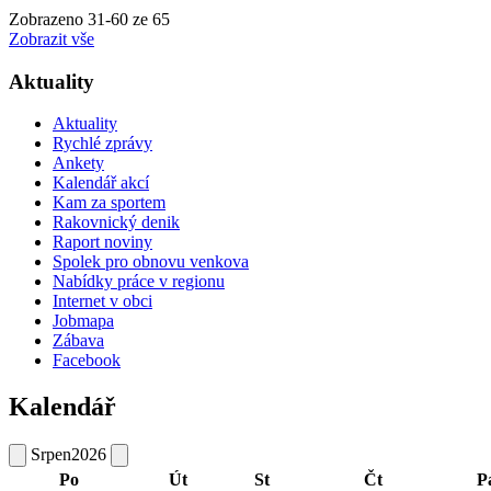
Zobrazeno
31
-
60
ze 65
Zobrazit vše
Aktuality
Aktuality
Rychlé zprávy
Ankety
Kalendář akcí
Kam za sportem
Rakovnický denik
Raport noviny
Spolek pro obnovu venkova
Nabídky práce v regionu
Internet v obci
Jobmapa
Zábava
Facebook
Kalendář
Srpen
2026
Po
Út
St
Čt
P