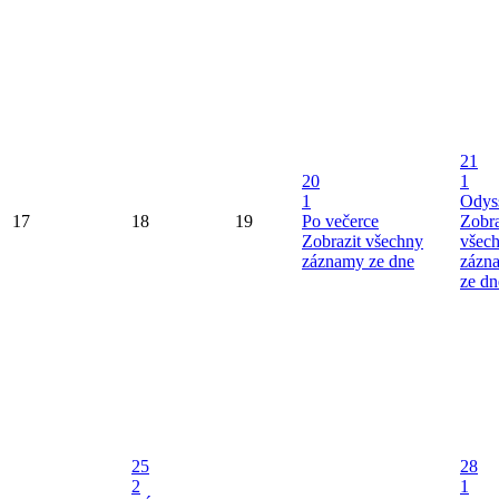
21
20
1
1
Odys
17
18
19
Po večerce
Zobra
Zobrazit všechny
všec
záznamy ze dne
zázn
ze dn
25
28
2
1