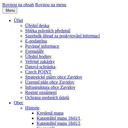
Rovnou na obsah
Rovnou na menu
Menu
Úřad
Úřední deska
Sbírka právních předpisů
Sazebník úhrad za poskytování informací
E-podatelna
Povinné informace
Formuláře
Úřední hodiny
Veřejné zakázky
Datová schránka
Czech POINT
Strategické plány obce Zavidov
Územní plán obce Zavidov
Infrastruktura obce Zavidov
Registr oznámení
Ochrana osobních údajů
Obec
Historie
Kreslená mapa
Katastrální mapa 1841⁄1
Katastrální mapa 1841⁄2