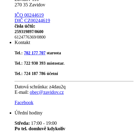
270 35 Zavidov
IČO 00244619
DIČ CZ00244619
čísla účtů:
259319897/0600
6124776369/0800
Kontakt
Tel.:
702 177 707
starosta
Tel.: 722 930 393 místostar.
Tel.: 724 187 786 účetní
Datová schránka:
z4dau2q
E-mail:
obec@zavidov.cz
Facebook
Úřední hodiny
Středa:
17:00 - 19:00
Po tel. domluvě kdykoliv