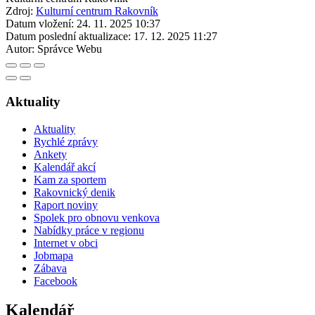
Zdroj:
Kulturní centrum Rakovník
Datum vložení:
24. 11. 2025 10:37
Datum poslední aktualizace:
17. 12. 2025 11:27
Autor:
Správce Webu
Aktuality
Aktuality
Rychlé zprávy
Ankety
Kalendář akcí
Kam za sportem
Rakovnický denik
Raport noviny
Spolek pro obnovu venkova
Nabídky práce v regionu
Internet v obci
Jobmapa
Zábava
Facebook
Kalendář