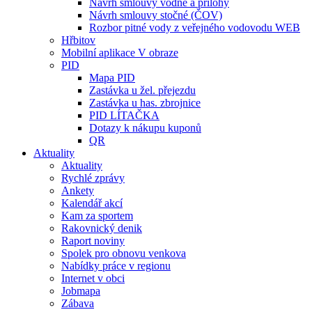
Návrh smlouvy vodné a přílohy
Návrh smlouvy stočné (ČOV)
Rozbor pitné vody z veřejného vodovodu WEB
Hřbitov
Mobilní aplikace V obraze
PID
Mapa PID
Zastávka u žel. přejezdu
Zastávka u has. zbrojnice
PID LÍTAČKA
Dotazy k nákupu kuponů
QR
Aktuality
Aktuality
Rychlé zprávy
Ankety
Kalendář akcí
Kam za sportem
Rakovnický denik
Raport noviny
Spolek pro obnovu venkova
Nabídky práce v regionu
Internet v obci
Jobmapa
Zábava