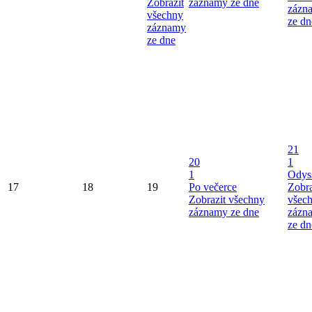
Zobrazit
záznamy ze dne
zázn
všechny
ze dn
záznamy
ze dne
21
20
1
1
Odys
17
18
19
Po večerce
Zobra
Zobrazit všechny
všec
záznamy ze dne
zázn
ze dn