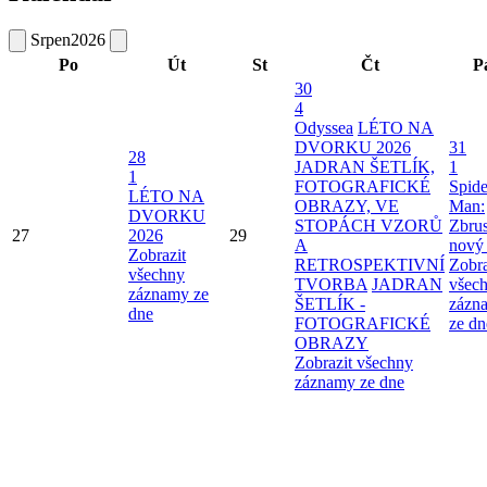
Srpen
2026
Po
Út
St
Čt
P
30
4
Odyssea
LÉTO NA
DVORKU 2026
31
28
JADRAN ŠETLÍK,
1
1
FOTOGRAFICKÉ
Spide
LÉTO NA
OBRAZY, VE
Man:
DVORKU
STOPÁCH VZORŮ
Zbru
27
2026
29
A
nový
Zobrazit
RETROSPEKTIVNÍ
Zobra
všechny
TVORBA
JADRAN
všec
záznamy ze
ŠETLÍK -
zázn
dne
FOTOGRAFICKÉ
ze dn
OBRAZY
Zobrazit všechny
záznamy ze dne