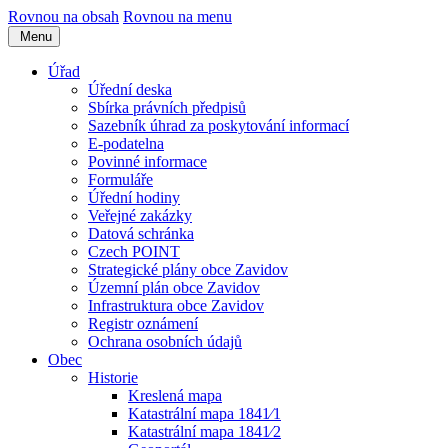
Rovnou na obsah
Rovnou na menu
Menu
Úřad
Úřední deska
Sbírka právních předpisů
Sazebník úhrad za poskytování informací
E-podatelna
Povinné informace
Formuláře
Úřední hodiny
Veřejné zakázky
Datová schránka
Czech POINT
Strategické plány obce Zavidov
Územní plán obce Zavidov
Infrastruktura obce Zavidov
Registr oznámení
Ochrana osobních údajů
Obec
Historie
Kreslená mapa
Katastrální mapa 1841⁄1
Katastrální mapa 1841⁄2