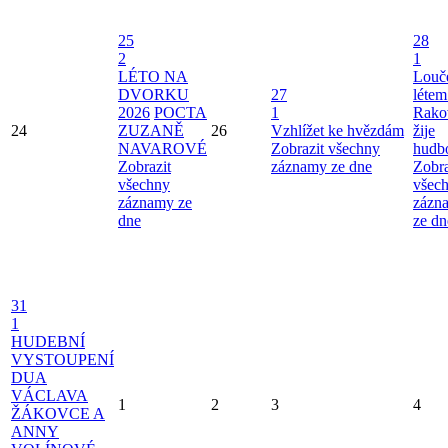
25
28
2
1
LÉTO NA
Louče
DVORKU
27
létem
2026
POCTA
1
Rako
24
ZUZANĚ
26
Vzhlížet ke hvězdám
žije
NAVAROVÉ
Zobrazit všechny
hudb
Zobrazit
záznamy ze dne
Zobra
všechny
všec
záznamy ze
zázn
dne
ze dn
31
1
HUDEBNÍ
VYSTOUPENÍ
DUA
VÁCLAVA
1
2
3
4
ŽÁKOVCE A
ANNY