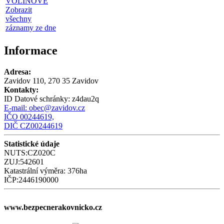
VOLÍNOVÉ
Zobrazit
všechny
záznamy ze dne
Informace
Adresa:
Zavidov 110, 270 35 Zavidov
Kontakty:
ID Datové schránky:
z4dau2q
E-mail:
obec@zavidov.cz
IČO 00244619,
DIČ CZ00244619
Statistické údaje
NUTS:CZ020C
ZUJ:542601
Katastrální výměra: 376ha
IČP:2446190000
www.bezpecnerakovnicko.cz