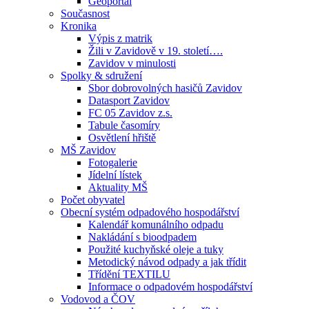
Geoportál
Současnost
Kronika
Výpis z matrik
Žili v Zavidově v 19. století….
Zavidov v minulosti
Spolky & sdružení
Sbor dobrovolných hasičů Zavidov
Datasport Zavidov
FC 05 Zavidov z.s.
Tabule časomíry
Osvětlení hřiště
MŠ Zavidov
Fotogalerie
Jídelní lístek
Aktuality MŠ
Počet obyvatel
Obecní systém odpadového hospodářství
Kalendář komunálního odpadu
Nakládání s bioodpadem
Použité kuchyňské oleje a tuky
Metodický návod odpady a jak třídit
Třídění TEXTILU
Informace o odpadovém hospodářství
Vodovod a ČOV