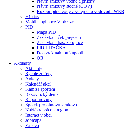
Návrh smlouvy vodné a přílohy
Návrh smlouvy stočné (ČOV)
Rozbor pitné vody z veřejného vodovodu WEB
Hřbitov
Mobilní aplikace V obraze
PID
Mapa PID
Zastávka u žel. přejezdu
Zastávka u has. zbrojnice
PID LÍTAČKA
Dotazy k nákupu kuponů
QR
Aktuality
Aktuality
Rychlé zprávy
Ankety
Kalendář akcí
Kam za sportem
Rakovnický denik
Raport noviny
Spolek pro obnovu venkova
Nabídky práce v regionu
Internet v obci
Jobmapa
Zábava