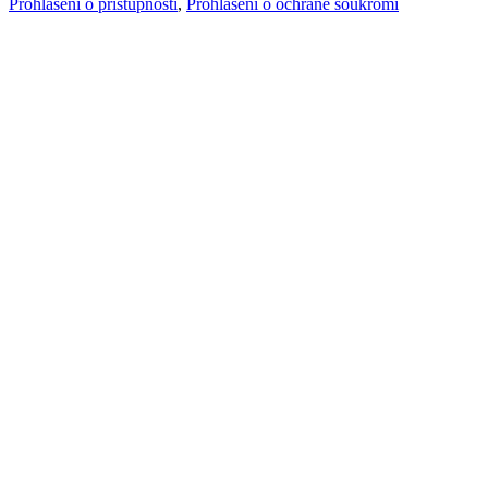
Prohlášení o přístupnosti
,
Prohlášení o ochraně soukromí