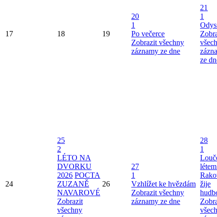
21
20
1
1
Odys
17
18
19
Po večerce
Zobra
Zobrazit všechny
všec
záznamy ze dne
zázn
ze dn
25
28
2
1
LÉTO NA
Louče
DVORKU
27
létem
2026
POCTA
1
Rako
24
ZUZANĚ
26
Vzhlížet ke hvězdám
žije
NAVAROVÉ
Zobrazit všechny
hudb
Zobrazit
záznamy ze dne
Zobra
všechny
všec