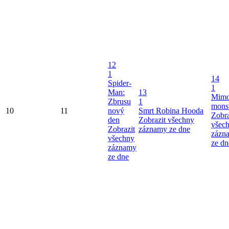
12
1
14
Spider-
1
Man:
13
Mimo
Zbrusu
1
mons
10
11
nový
Smrt Robina Hooda
Zobra
den
Zobrazit všechny
všec
Zobrazit
záznamy ze dne
zázn
všechny
ze dn
záznamy
ze dne