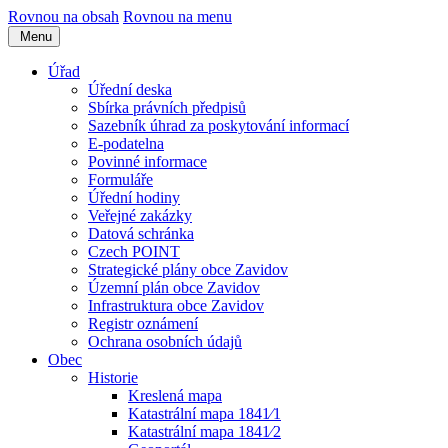
Rovnou na obsah
Rovnou na menu
Menu
Úřad
Úřední deska
Sbírka právních předpisů
Sazebník úhrad za poskytování informací
E-podatelna
Povinné informace
Formuláře
Úřední hodiny
Veřejné zakázky
Datová schránka
Czech POINT
Strategické plány obce Zavidov
Územní plán obce Zavidov
Infrastruktura obce Zavidov
Registr oznámení
Ochrana osobních údajů
Obec
Historie
Kreslená mapa
Katastrální mapa 1841⁄1
Katastrální mapa 1841⁄2