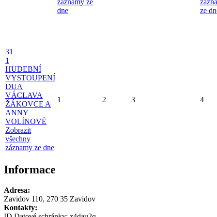
záznamy ze
zázn
dne
ze dn
31
1
HUDEBNÍ
VYSTOUPENÍ
DUA
VÁCLAVA
1
2
3
4
ŽÁKOVCE A
ANNY
VOLÍNOVÉ
Zobrazit
všechny
záznamy ze dne
Informace
Adresa:
Zavidov 110, 270 35 Zavidov
Kontakty:
ID Datové schránky:
z4dau2q