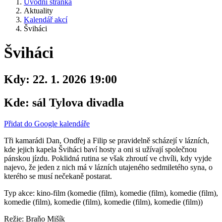
Úvodní stránka
Aktuality
Kalendář akcí
Šviháci
Šviháci
Kdy:
22. 1. 2026 19:00
Kde:
sál Tylova divadla
Přidat do Google kalendáře
Tři kamarádi Dan, Ondřej a Filip se pravidelně scházejí v lázních,
kde jejich kapela Šviháci baví hosty a oni si užívají společnou
pánskou jízdu. Poklidná rutina se však zhroutí ve chvíli, kdy vyjde
najevo, že jeden z nich má v lázních utajeného sedmiletého syna, o
kterého se musí nečekaně postarat.
Typ akce: kino-film (komedie (film), komedie (film), komedie (film),
komedie (film), komedie (film), komedie (film), komedie (film))
Režie: Braňo Mišík