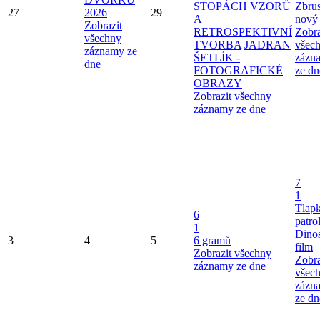
STOPÁCH VZORŮ
Zbru
27
2026
29
A
nový
Zobrazit
RETROSPEKTIVNÍ
Zobra
všechny
TVORBA
JADRAN
všec
záznamy ze
ŠETLÍK -
zázn
dne
FOTOGRAFICKÉ
ze dn
OBRAZY
Zobrazit všechny
záznamy ze dne
7
1
Tlap
6
patro
1
Dinos
3
4
5
6 gramů
film
Zobrazit všechny
Zobra
záznamy ze dne
všec
zázn
ze dn