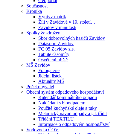
Geoportál
Současnost
Kronika
Výpis z matrik
Žili v Zavidově v 19. století….
Zavidov v minulosti
Spolky & sdružení
Sbor dobrovolných hasičů Zavidov
Datasport Zavidov
FC 05 Zavidov z.s.
Tabule časomíry
Osvětlení hřiště
MŠ Zavidov
Fotogalerie
Jídelní lístek
Aktuality MŠ
Počet obyvatel
Obecní systém odpadového hospodářství
Kalendář komunálního odpadu
Nakládání s bioodpadem
Použité kuchyňské oleje a tuky
Metodický návod odpady a jak třídit
Třídění TEXTILU
Informace o odpadovém hospodářství
Vodovod a ČOV