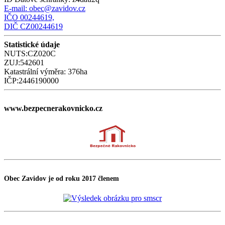
E-mail:
obec@zavidov.cz
IČO 00244619,
DIČ CZ00244619
Statistické údaje
NUTS:CZ020C
ZUJ:542601
Katastrální výměra: 376ha
IČP:2446190000
www.bezpecnerakovnicko.cz
Obec Zavidov je od roku 2017 členem