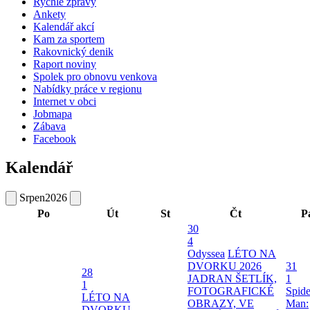
Rychlé zprávy
Ankety
Kalendář akcí
Kam za sportem
Rakovnický denik
Raport noviny
Spolek pro obnovu venkova
Nabídky práce v regionu
Internet v obci
Jobmapa
Zábava
Facebook
Kalendář
Srpen
2026
Po
Út
St
Čt
P
30
4
Odyssea
LÉTO NA
DVORKU 2026
31
28
JADRAN ŠETLÍK,
1
1
FOTOGRAFICKÉ
Spide
LÉTO NA
OBRAZY, VE
Man:
DVORKU