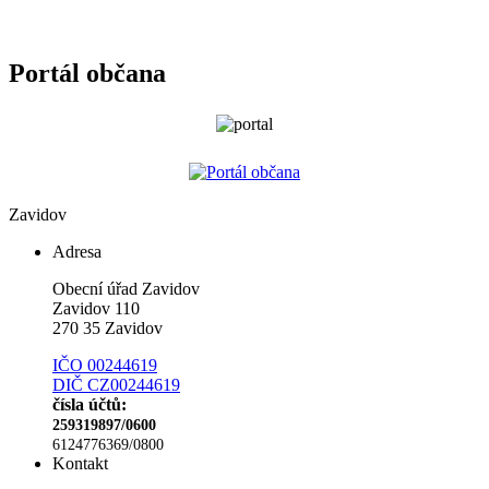
Portál občana
Zavidov
Adresa
Obecní úřad Zavidov
Zavidov 110
270 35 Zavidov
IČO 00244619
DIČ CZ00244619
čísla účtů:
259319897/0600
6124776369/0800
Kontakt