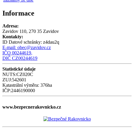
Informace
Adresa:
Zavidov 110, 270 35 Zavidov
Kontakty:
ID Datové schránky:
z4dau2q
E-mail:
obec@zavidov.cz
IČO 00244619,
DIČ CZ00244619
Statistické údaje
NUTS:CZ020C
ZUJ:542601
Katastrální výměra: 376ha
IČP:2446190000
www.bezpecnerakovnicko.cz