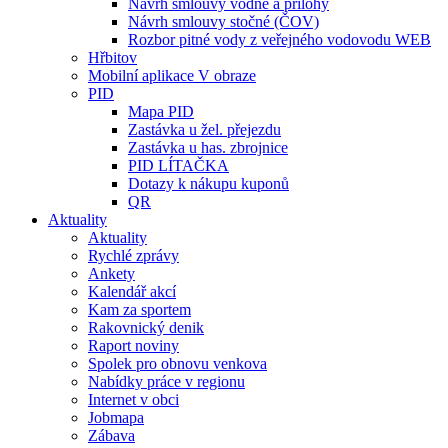
Návrh smlouvy vodné a přílohy
Návrh smlouvy stočné (ČOV)
Rozbor pitné vody z veřejného vodovodu WEB
Hřbitov
Mobilní aplikace V obraze
PID
Mapa PID
Zastávka u žel. přejezdu
Zastávka u has. zbrojnice
PID LÍTAČKA
Dotazy k nákupu kuponů
QR
Aktuality
Aktuality
Rychlé zprávy
Ankety
Kalendář akcí
Kam za sportem
Rakovnický denik
Raport noviny
Spolek pro obnovu venkova
Nabídky práce v regionu
Internet v obci
Jobmapa
Zábava