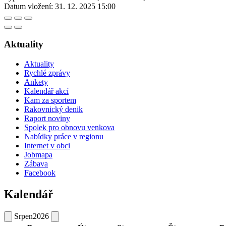
Datum vložení:
31. 12. 2025 15:00
Aktuality
Aktuality
Rychlé zprávy
Ankety
Kalendář akcí
Kam za sportem
Rakovnický denik
Raport noviny
Spolek pro obnovu venkova
Nabídky práce v regionu
Internet v obci
Jobmapa
Zábava
Facebook
Kalendář
Srpen
2026