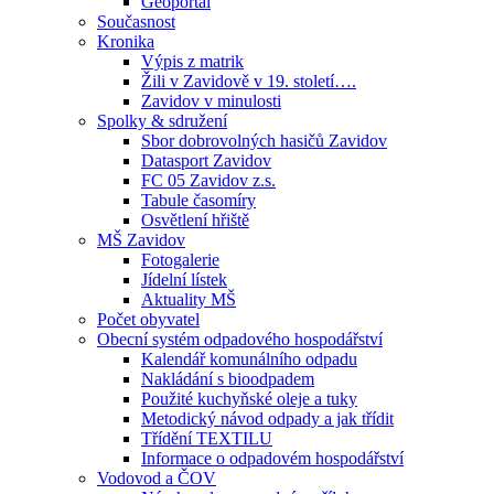
Geoportál
Současnost
Kronika
Výpis z matrik
Žili v Zavidově v 19. století….
Zavidov v minulosti
Spolky & sdružení
Sbor dobrovolných hasičů Zavidov
Datasport Zavidov
FC 05 Zavidov z.s.
Tabule časomíry
Osvětlení hřiště
MŠ Zavidov
Fotogalerie
Jídelní lístek
Aktuality MŠ
Počet obyvatel
Obecní systém odpadového hospodářství
Kalendář komunálního odpadu
Nakládání s bioodpadem
Použité kuchyňské oleje a tuky
Metodický návod odpady a jak třídit
Třídění TEXTILU
Informace o odpadovém hospodářství
Vodovod a ČOV