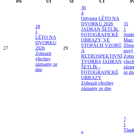
Po
Út
St
Čt
P
30
4
Odyssea
LÉTO NA
DVORKU 2026
31
28
JADRAN ŠETLÍK,
1
1
FOTOGRAFICKÉ
Spide
LÉTO NA
OBRAZY, VE
Man:
DVORKU
STOPÁCH VZORŮ
Zbru
27
2026
29
A
nový
Zobrazit
RETROSPEKTIVNÍ
Zobra
všechny
TVORBA
JADRAN
všec
záznamy ze
ŠETLÍK -
zázn
dne
FOTOGRAFICKÉ
ze dn
OBRAZY
Zobrazit všechny
záznamy ze dne
7
1
Tlap
6