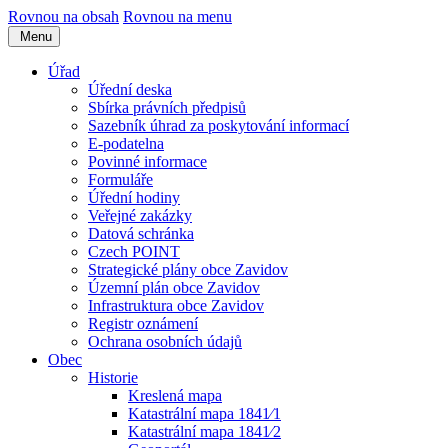
Rovnou na obsah
Rovnou na menu
Menu
Úřad
Úřední deska
Sbírka právních předpisů
Sazebník úhrad za poskytování informací
E-podatelna
Povinné informace
Formuláře
Úřední hodiny
Veřejné zakázky
Datová schránka
Czech POINT
Strategické plány obce Zavidov
Územní plán obce Zavidov
Infrastruktura obce Zavidov
Registr oznámení
Ochrana osobních údajů
Obec
Historie
Kreslená mapa
Katastrální mapa 1841⁄1
Katastrální mapa 1841⁄2