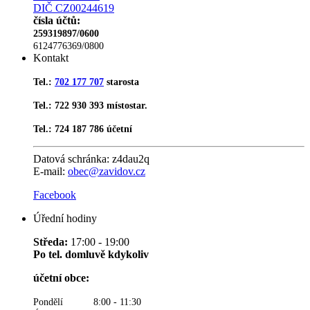
DIČ CZ00244619
čísla účtů:
259319897/0600
6124776369/0800
Kontakt
Tel.:
702 177 707
starosta
Tel.: 722 930 393 místostar.
Tel.: 724 187 786 účetní
Datová schránka:
z4dau2q
E-mail:
obec@zavidov.cz
Facebook
Úřední hodiny
Středa:
17:00 - 19:00
Po tel. domluvě kdykoliv
účetní obce:
Pondělí 8:00 - 11:30