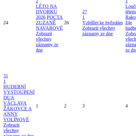
2
1
LÉTO NA
Louče
DVORKU
27
létem
2026
POCTA
1
Rako
24
ZUZANĚ
26
Vzhlížet ke hvězdám
žije
NAVAROVÉ
Zobrazit všechny
hudb
Zobrazit
záznamy ze dne
Zobra
všechny
všec
záznamy ze
zázn
dne
ze dn
31
1
HUDEBNÍ
VYSTOUPENÍ
DUA
VÁCLAVA
1
2
3
4
ŽÁKOVCE A
ANNY
VOLÍNOVÉ
Zobrazit
všechny
záznamy ze dne