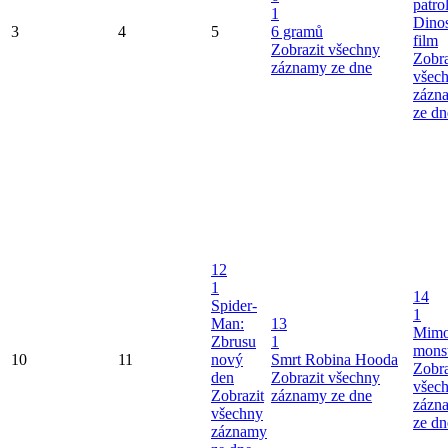
patro
1
Dinos
3
4
5
6 gramů
film
Zobrazit všechny
Zobra
záznamy ze dne
všec
zázn
ze dn
12
1
14
Spider-
1
Man:
13
Mimo
Zbrusu
1
mons
10
11
nový
Smrt Robina Hooda
Zobra
den
Zobrazit všechny
všec
Zobrazit
záznamy ze dne
zázn
všechny
ze dn
záznamy