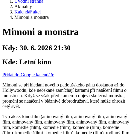
Úvodní stránka
Aktuality
Kalendář akcí
Mimoni a monstra
Mimoni a monstra
Kdy:
30. 6. 2026 21:30
Kde:
Letní kino
Přidat do Google kalendáře
Mimoni se při hledání nového padoušského pána dostanou až do
Hollywoodu, kde nečekaně zamíchají kartami při natáčení filmu o
monstrech. Když se však před kamerou objeví skutečná monstra,
promění se natáčení v bláznivé dobrodružství, které může ohrozit
celý svět.
Typ akce: kino-film (animovaný film, animovaný film, animovaný
film, animovaný film, animovaný film, animovaný film, animovaný
film, komedie (film), komedie (film), komedie (film), komedie
(film), komedie (film), komedie (film), komedie (film), rodinný film,