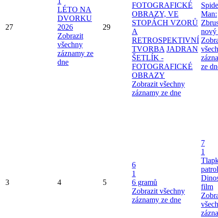
1
FOTOGRAFICKÉ
Spide
LÉTO NA
OBRAZY, VE
Man:
DVORKU
STOPÁCH VZORŮ
Zbru
27
2026
29
A
nový
Zobrazit
RETROSPEKTIVNÍ
Zobra
všechny
TVORBA
JADRAN
všec
záznamy ze
ŠETLÍK -
zázn
dne
FOTOGRAFICKÉ
ze dn
OBRAZY
Zobrazit všechny
záznamy ze dne
7
1
Tlap
6
patro
1
Dinos
3
4
5
6 gramů
film
Zobrazit všechny
Zobra
záznamy ze dne
všec
zázn