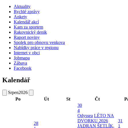
Aktuality
Rychlé zprávy
Ankety
Kalendář akcí
Kam za sportem
Rakovnický denik
Raport noviny
Spolek pro obnovu venkova
Nabídky práce v regionu
Internet v obci
Jobmapa
Zábava
Facebook
Kalendář
Srpen
2026
Po
Út
St
Čt
P
30
4
Odyssea
LÉTO NA
DVORKU 2026
31
28
JADRAN ŠETLÍK,
1