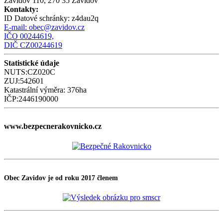
Zavidov 110, 270 35 Zavidov
Kontakty:
ID Datové schránky:
z4dau2q
E-mail:
obec@zavidov.cz
IČO 00244619,
DIČ CZ00244619
Statistické údaje
NUTS:CZ020C
ZUJ:542601
Katastrální výměra: 376ha
IČP:2446190000
www.bezpecnerakovnicko.cz
Obec Zavidov je od roku 2017 členem