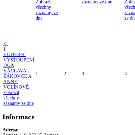
Zobrazit
záznamy ze dne
Zobra
všechny
všec
záznamy ze
zázn
dne
ze dn
31
1
HUDEBNÍ
VYSTOUPENÍ
DUA
VÁCLAVA
1
2
3
4
ŽÁKOVCE A
ANNY
VOLÍNOVÉ
Zobrazit
všechny
záznamy ze dne
Informace
Adresa: