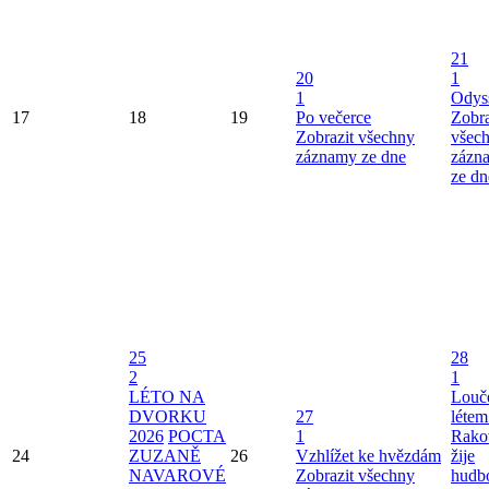
21
20
1
1
Odys
17
18
19
Po večerce
Zobra
Zobrazit všechny
všec
záznamy ze dne
zázn
ze dn
25
28
2
1
LÉTO NA
Louče
DVORKU
27
létem
2026
POCTA
1
Rako
24
ZUZANĚ
26
Vzhlížet ke hvězdám
žije
NAVAROVÉ
Zobrazit všechny
hudb