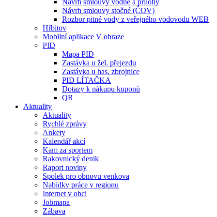
Návrh smlouvy vodné a přílohy
Návrh smlouvy stočné (ČOV)
Rozbor pitné vody z veřejného vodovodu WEB
Hřbitov
Mobilní aplikace V obraze
PID
Mapa PID
Zastávka u žel. přejezdu
Zastávka u has. zbrojnice
PID LÍTAČKA
Dotazy k nákupu kuponů
QR
Aktuality
Aktuality
Rychlé zprávy
Ankety
Kalendář akcí
Kam za sportem
Rakovnický denik
Raport noviny
Spolek pro obnovu venkova
Nabídky práce v regionu
Internet v obci
Jobmapa
Zábava