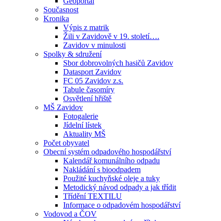
Geoportál
Současnost
Kronika
Výpis z matrik
Žili v Zavidově v 19. století….
Zavidov v minulosti
Spolky & sdružení
Sbor dobrovolných hasičů Zavidov
Datasport Zavidov
FC 05 Zavidov z.s.
Tabule časomíry
Osvětlení hřiště
MŠ Zavidov
Fotogalerie
Jídelní lístek
Aktuality MŠ
Počet obyvatel
Obecní systém odpadového hospodářství
Kalendář komunálního odpadu
Nakládání s bioodpadem
Použité kuchyňské oleje a tuky
Metodický návod odpady a jak třídit
Třídění TEXTILU
Informace o odpadovém hospodářství
Vodovod a ČOV