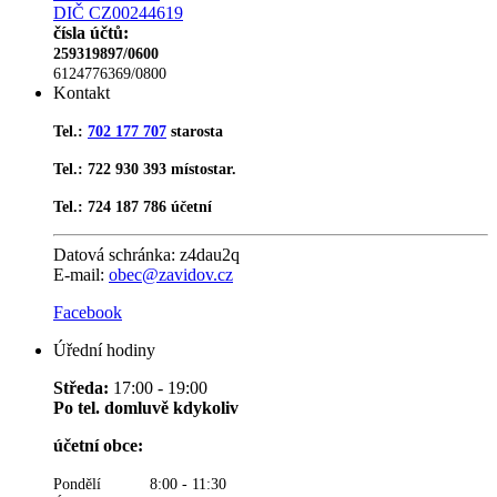
DIČ CZ00244619
čísla účtů:
259319897/0600
6124776369/0800
Kontakt
Tel.:
702 177 707
starosta
Tel.: 722 930 393 místostar.
Tel.: 724 187 786 účetní
Datová schránka:
z4dau2q
E-mail:
obec@zavidov.cz
Facebook
Úřední hodiny
Středa:
17:00 - 19:00
Po tel. domluvě kdykoliv
účetní obce:
Pondělí 8:00 - 11:30