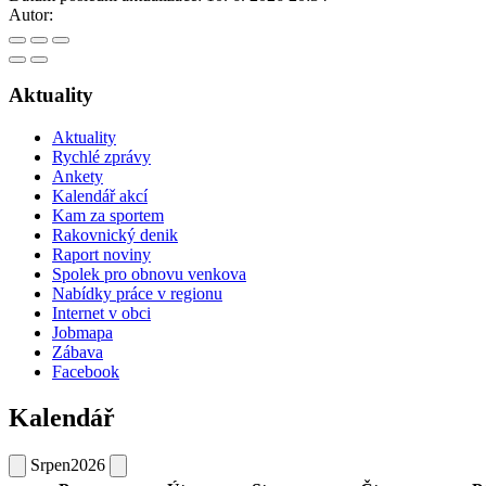
Autor:
Aktuality
Aktuality
Rychlé zprávy
Ankety
Kalendář akcí
Kam za sportem
Rakovnický denik
Raport noviny
Spolek pro obnovu venkova
Nabídky práce v regionu
Internet v obci
Jobmapa
Zábava
Facebook
Kalendář
Srpen
2026