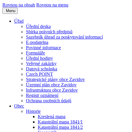
Rovnou na obsah
Rovnou na menu
Menu
Úřad
Úřední deska
Sbírka právních předpisů
Sazebník úhrad za poskytování informací
E-podatelna
Povinné informace
Formuláře
Úřední hodiny
Veřejné zakázky
Datová schránka
Czech POINT
Strategické plány obce Zavidov
Územní plán obce Zavidov
Infrastruktura obce Zavidov
Registr oznámení
Ochrana osobních údajů
Obec
Historie
Kreslená mapa
Katastrální mapa 1841⁄1
Katastrální mapa 1841⁄2