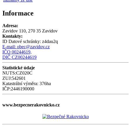
Informace
Adresa:
Zavidov 110, 270 35 Zavidov
Kontakty:
ID Datové schránky:
z4dau2q
E-mail:
obec@zavidov.cz
IČO 00244619,
DIČ CZ00244619
Statistické údaje
NUTS:CZ020C
ZUJ:542601
Katastrální výměra: 376ha
IČP:2446190000
www.bezpecnerakovnicko.cz