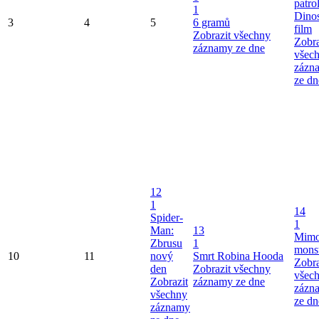
patro
1
Dinos
3
4
5
6 gramů
film
Zobrazit všechny
Zobra
záznamy ze dne
všec
zázn
ze dn
12
1
14
Spider-
1
Man:
13
Mimo
Zbrusu
1
mons
10
11
nový
Smrt Robina Hooda
Zobra
den
Zobrazit všechny
všec
Zobrazit
záznamy ze dne
zázn
všechny
ze dn
záznamy