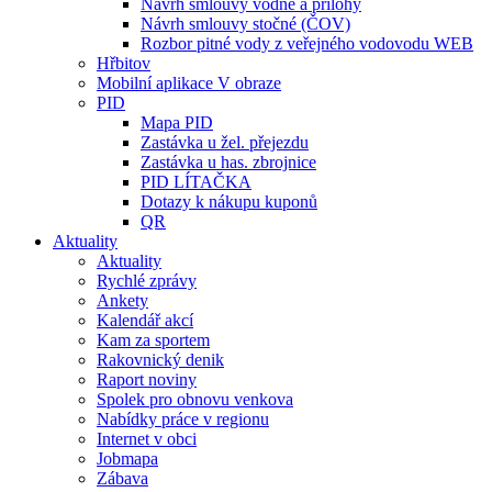
Návrh smlouvy vodné a přílohy
Návrh smlouvy stočné (ČOV)
Rozbor pitné vody z veřejného vodovodu WEB
Hřbitov
Mobilní aplikace V obraze
PID
Mapa PID
Zastávka u žel. přejezdu
Zastávka u has. zbrojnice
PID LÍTAČKA
Dotazy k nákupu kuponů
QR
Aktuality
Aktuality
Rychlé zprávy
Ankety
Kalendář akcí
Kam za sportem
Rakovnický denik
Raport noviny
Spolek pro obnovu venkova
Nabídky práce v regionu
Internet v obci
Jobmapa
Zábava