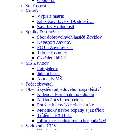
Geoportál
Současnost
Kronika
Výpis z matrik
Žili v Zavidově v 19. století….
Zavidov v minulosti
Spolky & sdružení
Sbor dobrovolných hasičů Zavidov
Datasport Zavidov
FC 05 Zavidov z.s.
Tabule časomíry
Osvětlení hřiště
MŠ Zavidov
Fotogalerie
Jídelní lístek
Aktuality MŠ
Počet obyvatel
Obecní systém odpadového hospodářství
Kalendář komunálního odpadu
Nakládání s bioodpadem
Použité kuchyňské oleje a tuky
Metodický návod odpady a jak třídit
Třídění TEXTILU
Informace o odpadovém hospodářství
Vodovod a ČOV