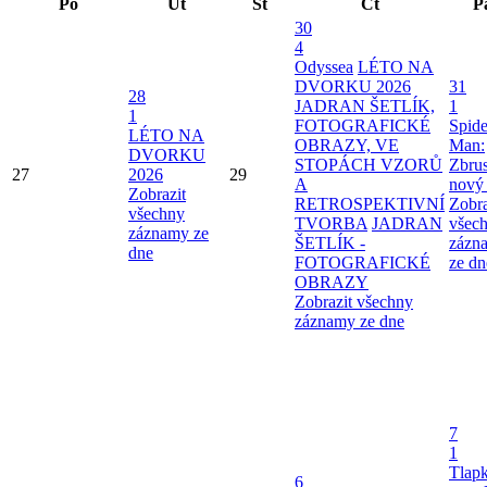
Po
Út
St
Čt
P
30
4
Odyssea
LÉTO NA
DVORKU 2026
31
28
JADRAN ŠETLÍK,
1
1
FOTOGRAFICKÉ
Spide
LÉTO NA
OBRAZY, VE
Man:
DVORKU
STOPÁCH VZORŮ
Zbru
27
2026
29
A
nový
Zobrazit
RETROSPEKTIVNÍ
Zobra
všechny
TVORBA
JADRAN
všec
záznamy ze
ŠETLÍK -
zázn
dne
FOTOGRAFICKÉ
ze dn
OBRAZY
Zobrazit všechny
záznamy ze dne
7
1
Tlap
6