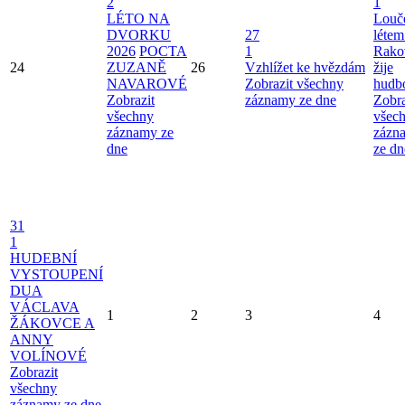
2
1
LÉTO NA
Louče
DVORKU
27
létem
2026
POCTA
1
Rako
24
ZUZANĚ
26
Vzhlížet ke hvězdám
žije
NAVAROVÉ
Zobrazit všechny
hudb
Zobrazit
záznamy ze dne
Zobra
všechny
všec
záznamy ze
zázn
dne
ze dn
31
1
HUDEBNÍ
VYSTOUPENÍ
DUA
VÁCLAVA
1
2
3
4
ŽÁKOVCE A
ANNY
VOLÍNOVÉ
Zobrazit
všechny
záznamy ze dne